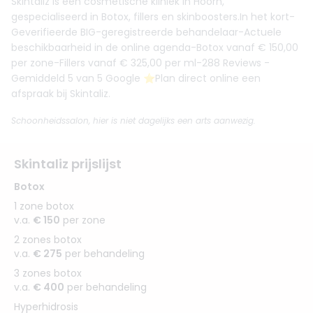
Skintaliz is een cosmetische kliniek in Hoorn,
gespecialiseerd in Botox, fillers en skinboosters.In het kort-
Geverifieerde BIG-geregistreerde behandelaar-Actuele
beschikbaarheid in de online agenda-Botox vanaf € 150,00
per zone-Fillers vanaf € 325,00 per ml-288 Reviews -
Gemiddeld 5 van 5 Google ⭐️Plan direct online een
afspraak bij Skintaliz.
Schoonheidssalon, hier is niet dagelijks een arts aanwezig.
Skintaliz prijslijst
Botox
1 zone botox
v.a.
€ 150
per zone
2 zones botox
v.a.
€ 275
per behandeling
3 zones botox
v.a.
€ 400
per behandeling
Hyperhidrosis