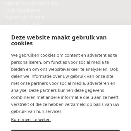
Vacature cosmetisch arts
Ervaringsgarantie
Marketing university
Model aanmelden
Plaats een blog
Deze website maakt gebruik van
Algemene voorwaarden
cookies
Privacybeleid
Veelgestelde vragen
We gebruiken cookies om content en advertenties te
personaliseren, om functies voor social media te
Botox behandeling in jouw regio?
bieden en om ons websiteverkeer te analyseren. Ook
Vergelijk klinieken per provincie
delen we informatie over uw gebruik van onze site
Botox Amsterdam
met onze partners voor social media, adverteren en
Botox Rotterdam
analyse. Deze partners kunnen deze gegevens
Botox Utrecht
combineren met andere informatie die u aan ze heeft
Botox Eindhoven
verstrekt of die ze hebben verzameld op basis van uw
Botox Purmerend
gebruik van hun services.
Botox Maastricht
Kom meer te weten
Botox Breda
Botox Nijmegen