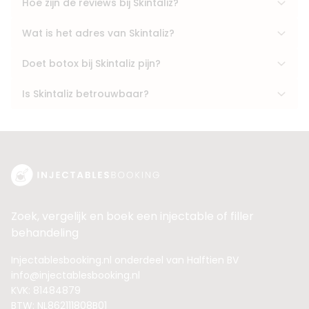
Hoe zijn de reviews bij Skintaliz?
Wat is het adres van Skintaliz?
Doet botox bij Skintaliz pijn?
Is Skintaliz betrouwbaar?
Zoek, vergelijk en boek een injectable of filler
behandeling
Injectablesbooking.nl onderdeel van Halftien BV
info@injectablesbooking.nl
KVK: 81484879
BTW: NL862111808B01