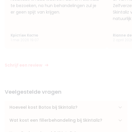
te bezoeken, na hun behandelingen zul je
Zelfverze
er geen spijt van krijgen.
Skintaliz
natuurlij
Крістіан Костю
Rianne de
1 mei 2026 19:07
2 april 202
Schrijf een review
Veelgestelde vragen
Hoeveel kost Botox bij Skintaliz?
Wat kost een fillerbehandeling bij Skintaliz?