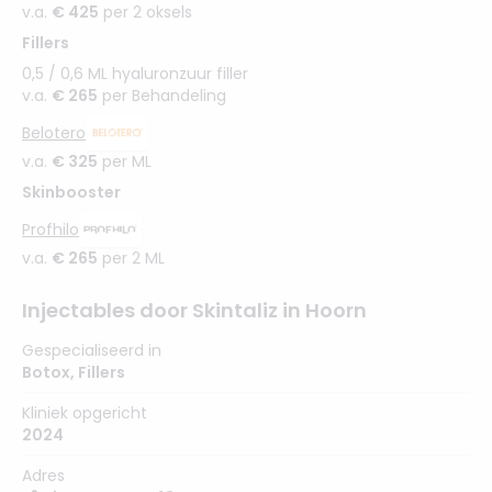
v.a.
€ 425
per 2 oksels
Fillers
0,5 / 0,6 ML hyaluronzuur filler
v.a.
€ 265
per Behandeling
Belotero
v.a.
€ 325
per ML
Skinbooster
Profhilo
v.a.
€ 265
per 2 ML
Injectables door Skintaliz in Hoorn
Gespecialiseerd in
Botox
,
Fillers
Kliniek opgericht
2024
Adres