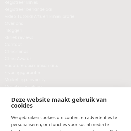
Registreer kliniek
Registreer behandelaar
Video Tutorial Arts en kliniek profiel
Over ons
Inloggen
Kliniek reviews
Contact
Clinicminds
Clinic Awards
Vacature cosmetisch arts
Ervaringsgarantie
Marketing university
Model aanmelden
Plaats een blog
Deze website maakt gebruik van
Algemene voorwaarden
cookies
Privacybeleid
Veelgestelde vragen
We gebruiken cookies om content en advertenties te
personaliseren, om functies voor social media te
Botox behandeling in jouw regio?