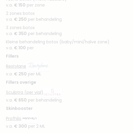
v.a.
€ 150
per zone
2 zones botox
v.a.
€ 250
per behandeling
3 zones botox
v.a.
€ 350
per behandeling
Kleine behandeling botox (baby/mini/halve zone)
v.a.
€ 100
per
Fillers
Restylane
v.a.
€ 250
per ML
Fillers overige
Sculptra (per vial)
v.a.
€ 650
per behandeling
Skinbooster
Profhilo
v.a.
€ 300
per 2 ML