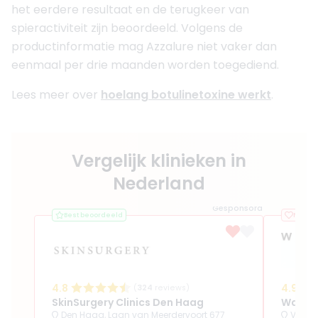
het eerdere resultaat en de terugkeer van
spieractiviteit zijn beoordeeld. Volgens de
productinformatie mag Azzalure niet vaker dan
eenmaal per drie maanden worden toegediend.
Lees meer over
hoelang botulinetoxine werkt
.
Vergelijk klinieken in
Nederland
Gesponsord
Best beoordeeld
Favorie
4.8
4.9
(
324
reviews)
SkinSurgery Clinics Den Haag
Waterl
Den Haag, Laan van Meerdervoort 677
Volen