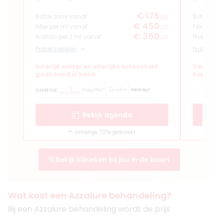
€ 175
Botox zone vanaf
Botox z
,00
€ 450
Filler per ml vanaf
Filler pe
,00
€ 350
Profhilo per 2 ml vanaf
Profhilo
,00
Profiel bekijken
Profiel b
Innerlijk welzijn en uiterlijke schoonheid
Verfijn
gaan hand in hand
behand
Bekijk agenda
Onlangs 721x geboekt
Bekijk klinieken bij jou in de buurt
Wat kost een Azzalure behandeling?
Bij een Azzalure behandeling wordt de prijs