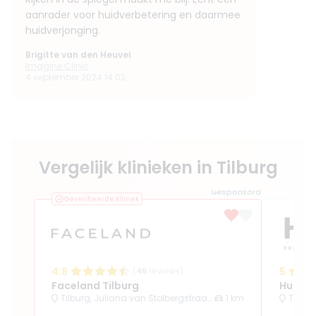
aanrader voor huidverbetering en daarmee
huidverjonging.
Brigitte van den Heuvel
Imagine Clinic
4 september 2024 14:02
Vergelijk klinieken in Tilburg
Gesponsord
Geverifieerde kliniek
4.8
5
(
46
reviews)
Faceland Tilburg
Huid E
Tilburg, Juliana van Stolbergstraat 16
1 km
Tilbur