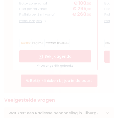
€ 100
Botox zone vanaf
Botox z
,00
€ 295
Filler per ml vanaf
Filler pe
,00
€ 260
Profhilo per 2 ml vanaf
Profhilo
,00
Profiel bekijken
Profiel b
Bekijk agenda
Onlangs 48x geboekt
Bekijk klinieken bij jou in de buurt
Veelgestelde vragen
Wat kost een Radiesse behandeling in Tilburg?