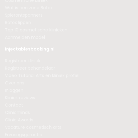
Cosmetische kliniek
Wat is een zone Botox
Spierontspanners
Botox lippen
Top 10 cosmetische klinieken
Aanmelden model
Injectablesbooking.nl
Registreer kliniek
Registreer behandelaar
Video Tutorial Arts en kliniek profiel
Over ons
Inloggen
Kliniek reviews
Contact
Clinicminds
Clinic Awards
Vacature cosmetisch arts
Ervaringsgarantie