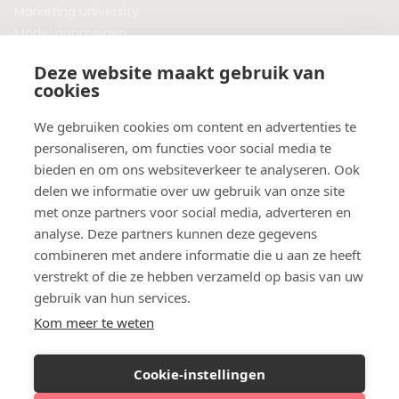
Marketing university
Model aanmelden
Plaats een blog
Deze website maakt gebruik van
Algemene voorwaarden
cookies
Privacybeleid
Veelgestelde vragen
We gebruiken cookies om content en advertenties te
personaliseren, om functies voor social media te
Botox behandeling in jouw regio?
bieden en om ons websiteverkeer te analyseren. Ook
Vergelijk klinieken per provincie
delen we informatie over uw gebruik van onze site
Botox Amsterdam
met onze partners voor social media, adverteren en
Botox Rotterdam
analyse. Deze partners kunnen deze gegevens
Botox Utrecht
combineren met andere informatie die u aan ze heeft
Botox Eindhoven
verstrekt of die ze hebben verzameld op basis van uw
Botox Purmerend
gebruik van hun services.
Botox Maastricht
Kom meer te weten
Botox Breda
Botox Nijmegen
Cookie-instellingen
Botox Zaandam