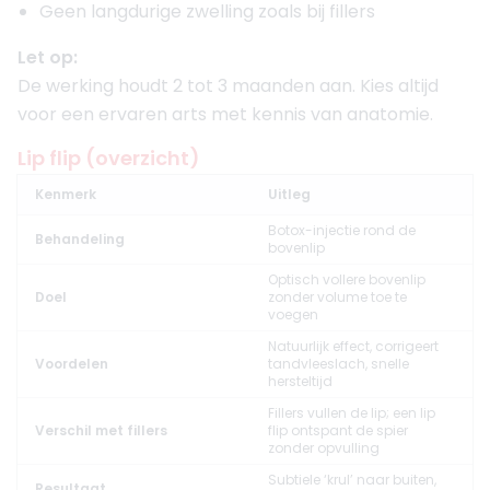
Geen langdurige zwelling zoals bij fillers
Let op:
De werking houdt 2 tot 3 maanden aan. Kies altijd
voor een ervaren arts met kennis van anatomie.
Lip flip (overzicht)
Kenmerk
Uitleg
Botox-injectie rond de
Behandeling
bovenlip
Optisch vollere bovenlip
Doel
zonder volume toe te
voegen
Natuurlijk effect, corrigeert
Voordelen
tandvleeslach, snelle
hersteltijd
Fillers vullen de lip; een lip
Verschil met fillers
flip ontspant de spier
zonder opvulling
Subtiele ‘krul’ naar buiten,
Resultaat