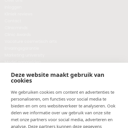
Over ons
Inloggen
Kliniek reviews
Contact
Clinicminds
Clinic Awards
Vacature cosmetisch arts
Ervaringsgarantie
Marketing university
Model aanmelden
Plaats een blog
Deze website maakt gebruik van
Algemene voorwaarden
cookies
Privacybeleid
Veelgestelde vragen
We gebruiken cookies om content en advertenties te
personaliseren, om functies voor social media te
Botox behandeling in jouw regio?
bieden en om ons websiteverkeer te analyseren. Ook
Vergelijk klinieken per provincie
delen we informatie over uw gebruik van onze site
Botox Amsterdam
met onze partners voor social media, adverteren en
Botox Rotterdam
analyse. Deze partners kunnen deze gegevens