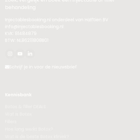
behandeling
Injectablesbooking.nl onderdeel van Halftien BV
info@injectablesbooking.nl
KVK: 81484879
BTW: NL862111808B01
Schrijf je in voor de nieuwsbrief
Kennisbank
Botox & filler DEALS
Wat is Botox
Fillers
Hoe lang werkt Botox?
Wat is de beste Botox kliniek?