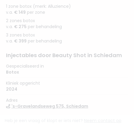
1 zone botox (merk: Alluzience)
v.a.
€ 149
per zone
2 zones botox
v.a.
€ 275
per behandeling
3 zones botox
v.a.
€ 399
per behandeling
Injectables door Beauty Shot in Schiedam
Gespecialiseerd in
Botox
Kliniek opgericht
2024
Adres
's-Gravelandseweg 575, Schiedam
Heb je een vraag of klopt er iets niet?
Neem contact op