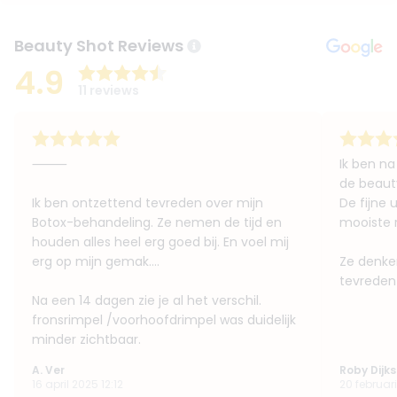
Beauty Shot Reviews
4.9
11 reviews
⸻
Ik ben na
de beauty
Ik ben ontzettend tevreden over mijn
De fijne u
Botox-behandeling. Ze nemen de tijd en
mooiste r
houden alles heel erg goed bij. En voel mij
erg op mijn gemak….
Ze denken
tevreden
Na een 14 dagen zie je al het verschil.
fronsrimpel /voorhoofdrimpel was duidelijk
minder zichtbaar.
A. Ver
Roby Dijk
16 april 2025 12:12
20 februar