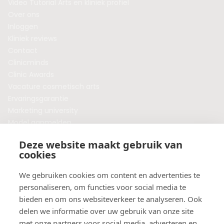
Video Tutorial Arts en kliniek profiel
Over ons
Inloggen
Kliniek reviews
Contact
Clinicminds
Clinic Awards
Vacature cosmetisch arts
Ervaringsgarantie
Marketing university
Model aanmelden
Plaats een blog
Deze website maakt gebruik van
Algemene voorwaarden
cookies
Privacybeleid
Veelgestelde vragen
We gebruiken cookies om content en advertenties te
personaliseren, om functies voor social media te
Botox behandeling in jouw regio?
bieden en om ons websiteverkeer te analyseren. Ook
Vergelijk klinieken per provincie
delen we informatie over uw gebruik van onze site
Botox Amsterdam
met onze partners voor social media, adverteren en