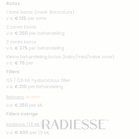
Botox
1 zone botox (merk: Bocouture)
v.a.
€ 135
per zone
2 zones botox
v.a.
€ 250
per behandeling
3 zones botox
v.a.
€ 375
per behandeling
Kleine behandeling botox (baby/mini/halve zone)
v.a.
€ 75
per
Fillers
0,5 / 0,6 ML hyaluronzuur filler
v.a.
€ 210
per Behandeling
Belotero
v.a.
€ 350
per ML
Fillers overige
Radiesse (1,5 ML)
v.a.
€ 400
per 1,5 ML