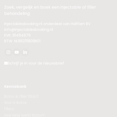
Zoek, vergelijk en boek een injectable of filler
behandeling
Injectablesbooking.nl onderdeel van Halftien BV
info@injectablesbooking.nl
KVK: 81484879
BTW: NL862111808B01
Schrijf je in voor de nieuwsbrief
Kennisbank
Botox & filler DEALS
Wat is Botox
Fillers
Hoe lang werkt Botox?