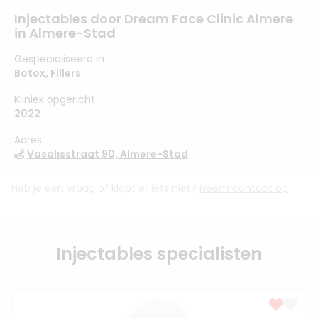
Injectables door Dream Face Clinic Almere
in Almere-Stad
Gespecialiseerd in
Botox
,
Fillers
Kliniek opgericht
2022
Adres
Vasalisstraat 90, Almere-Stad
Heb je een vraag of klopt er iets niet?
Neem contact op
Injectables specialisten