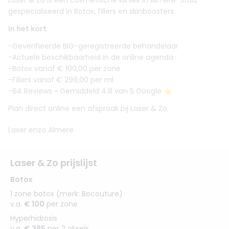
Laser & Zo is een cosmetische kliniek in Almere-Stad,
gespecialiseerd in Botox, fillers en skinboosters.
In het kort
-Geverifieerde BIG-geregistreerde behandelaar
-Actuele beschikbaarheid in de online agenda
-Botox vanaf € 100,00 per zone
-Fillers vanaf € 299,00 per ml
-64 Reviews
-
Gemiddeld 4.8 van 5 Google ⭐️
Plan direct online een afspraak bij Laser & Zo.
Laser enzo Almere
Laser & Zo prijslijst
Botox
1 zone botox (merk: Bocouture)
v.a.
€ 100
per zone
Hyperhidrosis
v.a.
€ 395
per 2 oksels