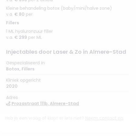
Kleine behandeling botox (baby/mini/halve zone)
v.a.
€ 80
per
Fillers
1 ML hyaluronzuur filler
v.a.
€ 299
per ML
Injectables door Laser & Zo in Almere-Stad
Gespecialiseerd in
Botox
,
Fillers
Kliniek opgericht
2020
Adres
Prozastraat 111b, Almere-Stad
Heb je een vraag of klopt er iets niet?
Neem contact op