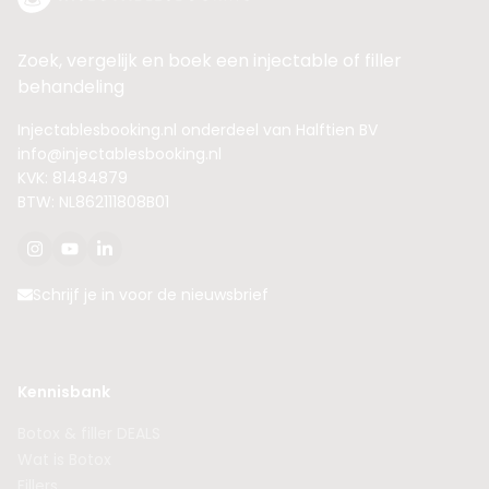
Zoek, vergelijk en boek een injectable of filler
behandeling
Injectablesbooking.nl onderdeel van Halftien BV
info@injectablesbooking.nl
KVK: 81484879
BTW: NL862111808B01
Schrijf je in voor de nieuwsbrief
Kennisbank
Botox & filler DEALS
Wat is Botox
Fillers