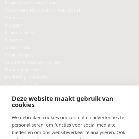
Registreer behandelaar
Video Tutorial Arts en kliniek profiel
Over ons
Inloggen
Kliniek reviews
Contact
Clinicminds
Clinic Awards
Vacature cosmetisch arts
Ervaringsgarantie
Marketing university
Model aanmelden
Plaats een blog
Deze website maakt gebruik van
Algemene voorwaarden
cookies
Privacybeleid
Veelgestelde vragen
We gebruiken cookies om content en advertenties te
personaliseren, om functies voor social media te
Botox behandeling in jouw regio?
bieden en om ons websiteverkeer te analyseren. Ook
Vergelijk klinieken per provincie