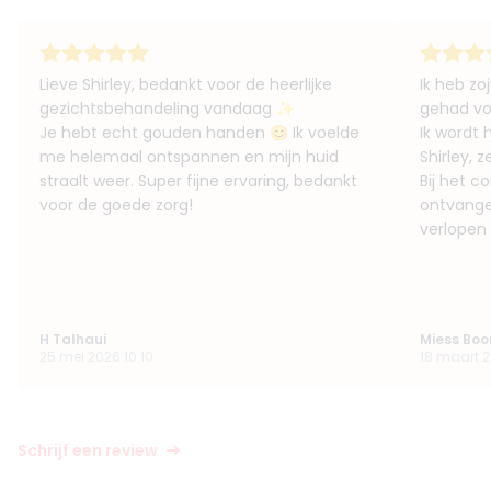
Lieve Shirley, bedankt voor de heerlijke
Ik heb zo
gezichtsbehandeling vandaag ✨
gehad vo
Je hebt echt gouden handen 😊 Ik voelde
Ik wordt h
me helemaal ontspannen en mijn huid
Shirley, z
straalt weer. Super fijne ervaring, bedankt
Bij het c
voor de goede zorg!
ontvange
verlopen 
H Talhaui
Miess Boo
25 mei 2026 10:10
18 maart 2
Schrijf een review