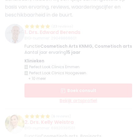
basis van ervaring, reviews, waarderingscijfer en
beschikbaarheid in de buurt.
(
23
reviews)
1. Drs. Edward Berends
BIG-nummer
:
29049868601
Functie
Cosmetisch Arts KNMG, Cosmetisch arts
Aantal jaar ervaring
15 jaar
Klinieken
Perfect Look Clinics Emmen
Perfect Look Clinics Hoogeveen
+ 10 meer
Boek consult
Bekijk artsprofiel
(
6
reviews)
2. Drs. Kelly Weistra
BIG-nummer
:
69930391501
Functie
Cosmetisch arts, Basisarts