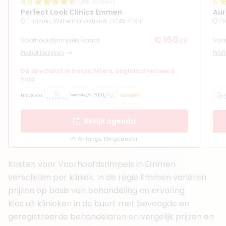
4.9
5
(
49
reviews)
Perfect Look Clinics Emmen
Aur
Emmen, Wilhelminastraat 71C
<1 km
E
€ 160
Voorhoofdsrimpels vanaf
Voo
,00
Profiel bekijken
Prof
Dé specialist in botox, fillers, ooglidcorrecties &
huid
Bekijk agenda
Onlangs 16x geboekt
Kosten voor Voorhoofdsrimpels in Emmen
verschillen per kliniek. In de regio Emmen variëren
prijzen op basis van behandeling en ervaring.
Kies uit klinieken in de buurt met bevoegde en
geregistreerde behandelaren en vergelijk prijzen en