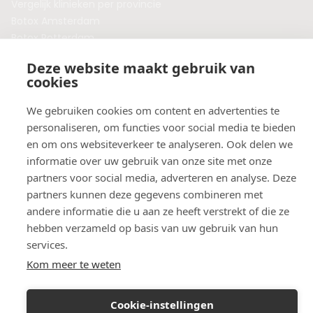
Vergelijk klinieken per provincie
Botox Amsterdam
Botox Rotterdam
Botox Utrecht
Deze website maakt gebruik van
Botox Eindhoven
cookies
Botox Purmerend
Botox Maastricht
We gebruiken cookies om content en advertenties te
Botox Breda
personaliseren, om functies voor social media te bieden
Botox Nijmegen
en om ons websiteverkeer te analyseren. Ook delen we
Botox Zaandam
informatie over uw gebruik van onze site met onze
Botox Apeldoorn
partners voor social media, adverteren en analyse. Deze
partners kunnen deze gegevens combineren met
andere informatie die u aan ze heeft verstrekt of die ze
hebben verzameld op basis van uw gebruik van hun
services.
Kom meer te weten
Cookie-instellingen