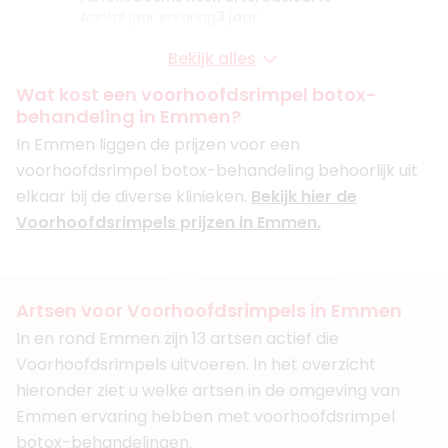
Aantal jaar ervaring
3 jaar
Klinieken
Bekijk alles
Perfect Look Clinics Emmen
Perfect Look Clinics Stadskanaal
Wat kost een voorhoofdsrimpel botox-
+ 9 meer
behandeling in Emmen?
Boek consult
In Emmen liggen de prijzen voor een
voorhoofdsrimpel botox-behandeling behoorlijk uit
Bekijk artsprofiel
elkaar bij de diverse klinieken.
Bekijk hier de
Voorhoofdsrimpels prijzen in Emmen.
(
26
reviews)
3. Drs. Neda Ansari
BIG-nummer
:
79932221201
Functie
Cosmetisch arts
Artsen voor Voorhoofdsrimpels in Emmen
Aantal jaar ervaring
4 jaar
In en rond Emmen zijn 13 artsen actief die
Klinieken
Aura Clinics Emmen, salon Forever Young
Voorhoofdsrimpels uitvoeren. In het overzicht
Aura Clinics Hardenberg
hieronder ziet u welke artsen in de omgeving van
+ 2 meer
Emmen ervaring hebben met voorhoofdsrimpel
Boek consult
botox-behandelingen.