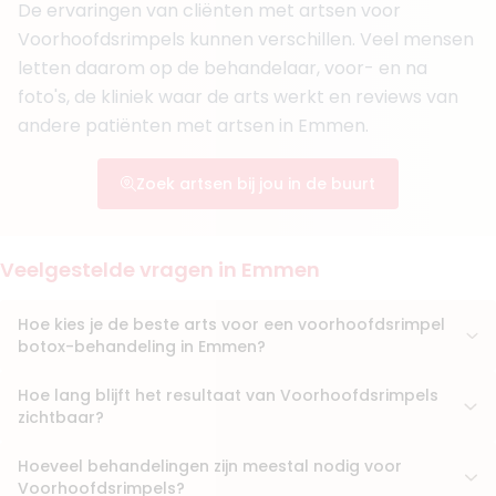
Aantal jaar ervaring
1 jaar
De ervaringen van cliënten met artsen voor
Voorhoofdsrimpels kunnen verschillen. Veel mensen
Klinieken
DRENTZ.
letten daarom op de behandelaar, voor- en na
Van Laar Clinic Vught
foto's, de kliniek waar de arts werkt en reviews van
andere patiënten met artsen in Emmen.
Boek consult
Bekijk artsprofiel
Zoek artsen bij jou in de buurt
Veelgestelde vragen in Emmen
Hoe kies je de beste arts voor een voorhoofdsrimpel
botox-behandeling in Emmen?
Hoe lang blijft het resultaat van Voorhoofdsrimpels
zichtbaar?
Hoeveel behandelingen zijn meestal nodig voor
Voorhoofdsrimpels?