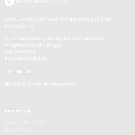
Zoek, vergelijk en boek een injectable of filler
behandeling
Injectablesbooking.nl onderdeel van Halftien BV
info@injectablesbooking.nl
KVK: 81484879
BTW: NL862111808B01
Schrijf je in voor de nieuwsbrief
Kennisbank
Botox & filler DEALS
Wat is Botox