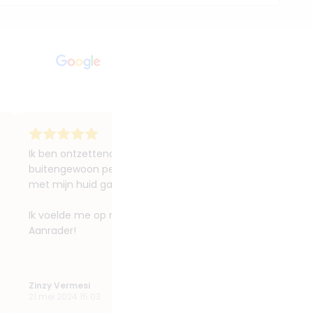
Ik ben ontzettend tevreden met mijn ervaring bij S-K-I-N. D
buitengewoon perfectionistisch, wat ik erg belangrijk vin
met mijn huid gaat doen.
Ik voelde me op mijn gemak en goed geïnformeerd tijdens
Aanrader!
Zinzy Vermesi
21 mei 2024 15:03