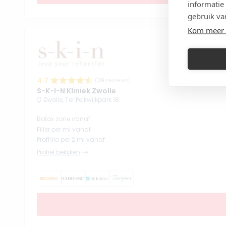
informatie
gebruik va
Kom meer 
4.7
(
39
reviews)
S-K-I-N Kliniek Zwolle
Zwolle, Ter Pelkwijkpark 18
Botox zone vanaf
Filler per ml vanaf
Profhilo per 2 ml vanaf
Profiel bekijken