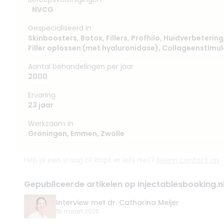
NVCG
Gespecialiseerd in
Skinboosters
,
Botox
,
Fillers
,
Profhilo
,
Huidverbetering
Filler oplossen (met hyaluronidase)
,
Collageenstimul
Aantal behandelingen per jaar
2000
Ervaring
23 jaar
Werkzaam in
Groningen
,
Emmen
,
Zwolle
Heb je een vraag of klopt er iets niet?
Neem contact op
Gepubliceerde artikelen op Injectablesbooking.n
Interview met dr. Catharina Meijer
15 maart 2026