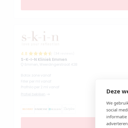
4.8
(
34
reviews)
S-K-I-N Kliniek Emmen
Emmen, Weerdingerstraat 42B
Botox zone vanaf
Filler per ml vanaf
Profhilo per 2 ml vanaf
Deze we
Profiel bekijken
We gebruik
social med
informatie
adverteren