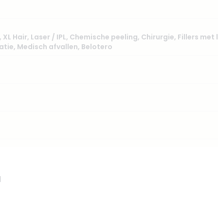
,
XL Hair
,
Laser / IPL
,
Chemische peeling
,
Chirurgie
,
Fillers met
atie
,
Medisch afvallen
,
Belotero
l