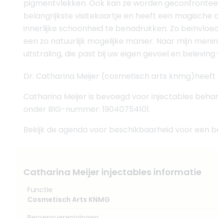
pigmentvlekken. Ook kan ze worden geconfronteerd 
belangrijkste visitekaartje en heeft een magische 
innerlijke schoonheid te benadrukken. Zo beïnvloed
een zo natuurlijk mogelijke manier. Naar mijn men
uitstraling, die past bij uw eigen gevoel en beleving 
Dr. Catharina Meijer (cosmetisch arts knmg)heeft s
Catharina Meijer is bevoegd voor injectables beha
onder BIG-nummer: 19040754101.
Bekijk de agenda voor beschikbaarheid voor een beh
Catharina Meijer injectables informatie
Functie
Cosmetisch Arts KNMG
Beroepsverenigingen