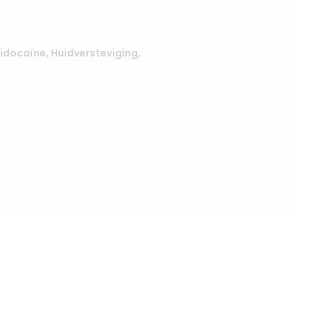
 lidocaïne
,
Huidversteviging
,