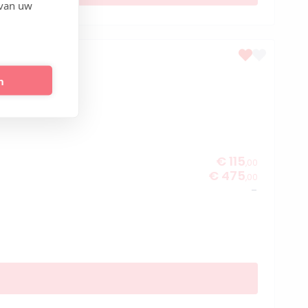
 van uw
n
€ 115
,00
€ 475
,00
-