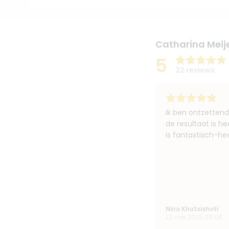
Catharina Meije
5
22 reviews
Ik ben ontzettend
de resultaat is h
is fantastisch-hee
Nino Khutsishvili
22 mei 2025 08:08