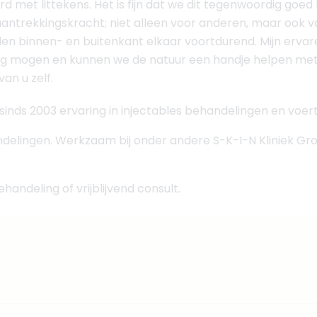
met littekens. Het is fijn dat we dit tegenwoordig goed
aantrekkingskracht; niet alleen voor anderen, maar ook v
en binnen- en buitenkant elkaar voortdurend. Mijn ervaren
ing mogen en kunnen we de natuur een handje helpen met a
van u zelf.
inds 2003 ervaring in injectables behandelingen en voert 
ndelingen. Werkzaam bij onder andere S-K-I-N Kliniek Gr
andeling of vrijblijvend consult.