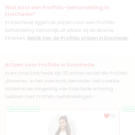
Awat Clinics Westervoort
Wat kost een Profhilo-behandeling in
+ 2 meer
Enschede?
Boek consult
In Enschede liggen de prijzen voor een Profhilo-
behandeling behoorlijk uit elkaar bij de diverse
Bekijk artsprofiel
klinieken.
Bekijk hier de Profhilo prijzen in Enschede.
(
27
reviews)
3. Dr. David Njoo
BIG-nummer
:
19044345401
Artsen voor Profhilo in Enschede
Functie
Dermatoloog
In en rond Enschede zijn 32 artsen actief die Profhilo
Klinieken
uitvoeren. In het overzicht hieronder ziet u welke
Helon Huid- en Laserkliniek Hengelo
Helon Huid- en Laserkliniek Almelo
artsen in de omgeving van Enschede ervaring
David Njoo Skin & Laser Clinics
hebben met Profhilo-behandelingen.
Boek consult
Best beoordeeld
Best
Bekijk artsprofiel
(
28
reviews)