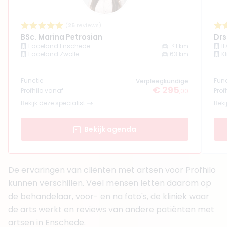
4. Drs. Sacha Van Miltenburg
BIG-nummer
:
29924100001
Functie
Cosmetisch arts, Basisarts, Arts,
(
25
reviews)
Cosmetisch Arts KNMG i.o.
BSc. Marina Petrosian
Drs
Aantal jaar ervaring
4 jaar
Faceland Enschede
<1 km
IL
Faceland Zwolle
63 km
Kl
Klinieken
Awat Clinics Enschede
Functie
Cosa Clinic Meppel
Func
Verpleegkundige
€ 295
+ 3 meer
Profhilo vanaf
Prof
,00
Bekijk deze specialist
Beki
Boek consult
Bekijk artsprofiel
Bekijk agenda
(
28
reviews)
5. Drs. Elnaz Alagha
De ervaringen van cliënten met artsen voor Profhilo
BIG-nummer
:
09932325201
kunnen verschillen. Veel mensen letten daarom op
Functie
Cosmetisch arts, Basisarts, Arts
Aantal jaar ervaring
4 jaar
de behandelaar, voor- en na foto's, de kliniek waar
de arts werkt en reviews van andere patiënten met
Klinieken
Aepril Cosmetisch Kliniek Hengelo
artsen in Enschede.