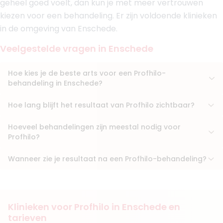
geheel goed voelt, dan kun je met meer vertrouwen
9. Drs. Ahmad Haj Mousa
kiezen voor een behandeling. Er zijn voldoende klinieken
BIG-nummer
:
49920994801
in de omgeving van Enschede.
Functie
Cosmetisch arts
Aantal jaar ervaring
6 jaar
Veelgestelde vragen in Enschede
Klinieken
Kliniek Titula
Fairday Clinics Hilversum
Hoe kies je de beste arts voor een Profhilo-
behandeling in Enschede?
Boek consult
Hoe lang blijft het resultaat van Profhilo zichtbaar?
Bekijk artsprofiel
Hoeveel behandelingen zijn meestal nodig voor
(
9
reviews)
Profhilo?
10. Drs. Jeroen van der Zaag
BIG-nummer
:
29936147501
Wanneer zie je resultaat na een Profhilo-behandeling?
Functie
Cosmetisch arts
Aantal jaar ervaring
1 jaar
Klinieken
Aepril Cosmetisch Kliniek Hengelo
Klinieken voor Profhilo in Enschede en
Dr. Penny Utrecht
tarieven
+ 2 meer