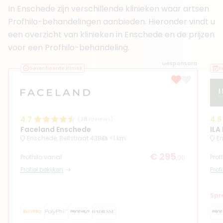
In Enschede zijn verschillende klinieken waar artsen
Boek consult
Profhilo-behandelingen aanbieden. Hieronder vindt u
Bekijk artsprofiel
een overzicht van klinieken in Enschede en de prijzen
voor een Profhilo-behandeling.
Gesponsord
Geverifieerde kliniek
R
4.7
4.8
(
38
reviews)
Faceland Enschede
ILA
Enschede, Beltstraat 43B
<1 km
E
€ 295
Profhilo vanaf
Prof
,00
Profiel bekijken
Prof
Spre