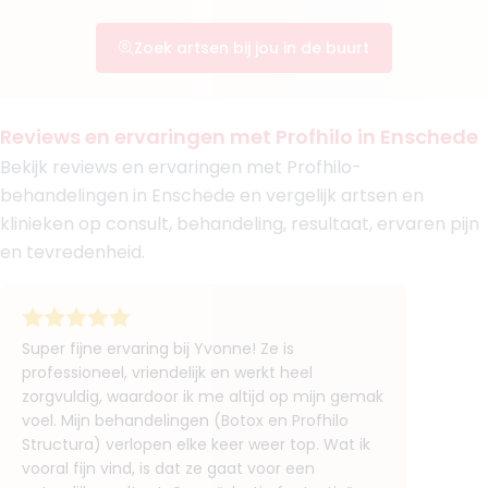
Aepril Cosmetisch Kliniek Utrecht
Zoek artsen bij jou in de buurt
Boek consult
Bekijk artsprofiel
Reviews en ervaringen met Profhilo in Enschede
(
27
reviews)
6. Drs. Janneke Gilden
Bekijk reviews en ervaringen met Profhilo-
BIG-nummer
:
89918360701
behandelingen in Enschede en vergelijk artsen en
Functie
Cosmetisch Arts KNMG, Cosmetisch arts
klinieken op consult, behandeling, resultaat, ervaren pijn
Aantal jaar ervaring
8 jaar
en tevredenheid.
Klinieken
ILA Kliniek
Kliniek Zuiver
Super fijne ervaring bij Yvonne! Ze is
Boek consult
professioneel, vriendelijk en werkt heel
Bekijk artsprofiel
zorgvuldig, waardoor ik me altijd op mijn gemak
voel. Mijn behandelingen (Botox en Profhilo
Structura) verlopen elke keer weer top. Wat ik
(
20
reviews)
7. Drs. Rogier Meulenaar
vooral fijn vind, is dat ze gaat voor een
BIG-nummer
:
79054408901