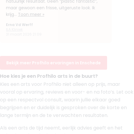
natuurlijk resultaat. Geen “plastic fantastic”,
Functie
Cosmetisch Arts KNMG, Cosmetisch arts
maar gewoon een frisse, uitgeruste look. Ik
Aantal jaar ervaring
11 jaar
krijg...
Toon meer »
Klinieken
Erna Vd Werff
Praktijk voor Injectables Enschede
ILA Kliniek
Praktijk voor Injectables Nijmegen
31 maart 2026 21:09
Praktijk voor Injectables Sittard
Bekijk artsprofiel
Bekijk meer Profhilo ervaringen in Enschede
(
21
reviews)
8. Drs. Halil Uslu
BIG-nummer
:
19923323401
Hoe kies je een Profhilo arts in de buurt?
Functie
Arts
Kies een arts voor Profhilo niet alleen op prijs, maar
Klinieken
vooral op ervaring, reviews en voor- en na foto’s. Let ook
InjectablesArts Enschede Noorderhagen
op een respectvol consult, waarin jullie elkaar goed
InjectablesArts Enschede Roomweg
begrijpen en er duidelijk is gesproken over de korte en
+ 7 meer
lange termijn en de te verwachten resultaten.
Bekijk artsprofiel
Als een arts de tijd neemt, eerlijk advies geeft en het
(
11
reviews)