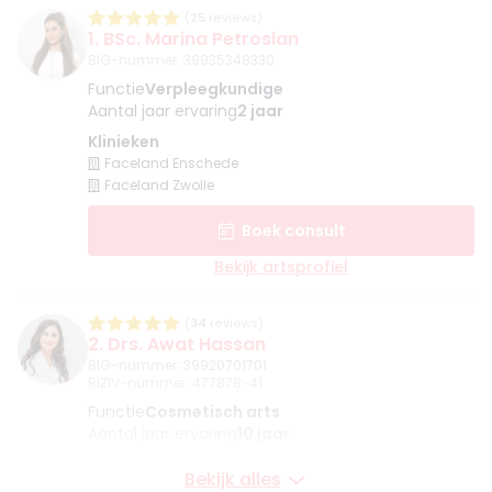
(
25
reviews)
1. BSc. Marina Petrosian
BIG-nummer
:
39935348330
Functie
Verpleegkundige
Aantal jaar ervaring
2 jaar
Klinieken
Faceland Enschede
Faceland Zwolle
Boek consult
Bekijk artsprofiel
(
34
reviews)
2. Drs. Awat Hassan
BIG-nummer
:
39920701701
RIZIV-nummer
:
477878-41
Functie
Cosmetisch arts
Aantal jaar ervaring
10 jaar
Klinieken
Bekijk alles
Awat Clinics Enschede