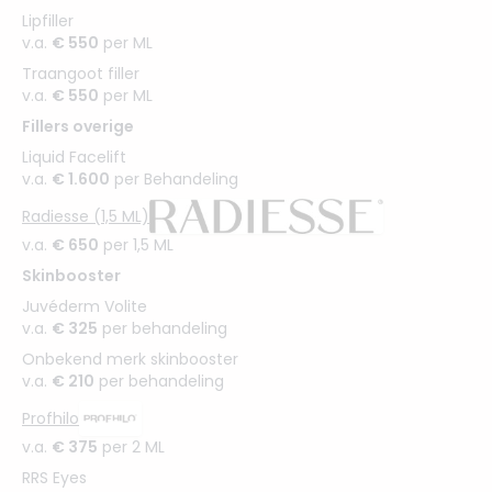
Lipfiller
v.a.
€ 550
per ML
Traangoot filler
v.a.
€ 550
per ML
Fillers overige
Liquid Facelift
v.a.
€ 1.600
per Behandeling
Radiesse (1,5 ML)
v.a.
€ 650
per 1,5 ML
Skinbooster
Juvéderm Volite
v.a.
€ 325
per behandeling
Onbekend merk skinbooster
v.a.
€ 210
per behandeling
Profhilo
v.a.
€ 375
per 2 ML
RRS Eyes