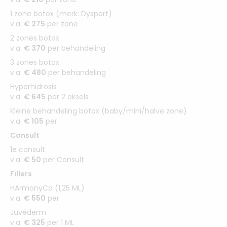
1 zone botox (merk: Dysport)
v.a.
€ 275
per zone
2 zones botox
v.a.
€ 370
per behandeling
3 zones botox
v.a.
€ 480
per behandeling
Hyperhidrosis
v.a.
€ 645
per 2 oksels
Kleine behandeling botox (baby/mini/halve zone)
v.a.
€ 105
per
Consult
1e consult
v.a.
€ 50
per Consult
Fillers
HArmonyCa (1,25 ML)
v.a.
€ 550
per
Juvéderm
v.a.
€ 325
per 1 ML