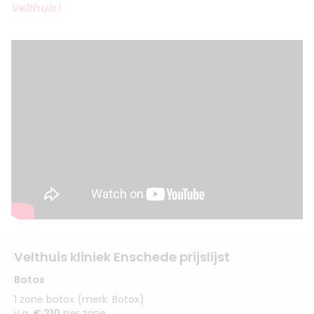
Velthuis!
Velthuis kliniek Enschede prijslijst
Botox
1 zone botox (merk: Botox)
v.a.
€ 210
per zone