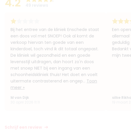
4.2
49 reviews
Bij het entree van de kliniek Enschede staat
Een opera
een doos vol met SNOEP! Ook al komt de
allemaal v
verkoop hiervan ten goede van een
geduldig 
kinderdoel, toch vind ik dit totaal ongepast.
Bedankt 
De kliniek wil gezondheid en een goede
mijn twee
levensstijl uitdragen, dan hoort zo'n doos
met snoep NIET bij een ingang van een
schoonheidskliniek thuis! Het doet en voelt
uitermate contrasterend en ongep...
Toon
meer »
M van Dijk
silke Rikh
30 april 2026 11:11
19 maart 2
Schrijf een review