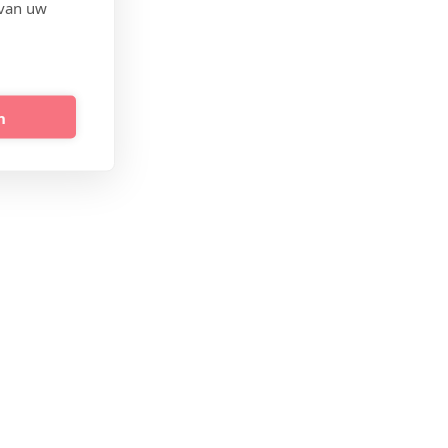
 van uw
n