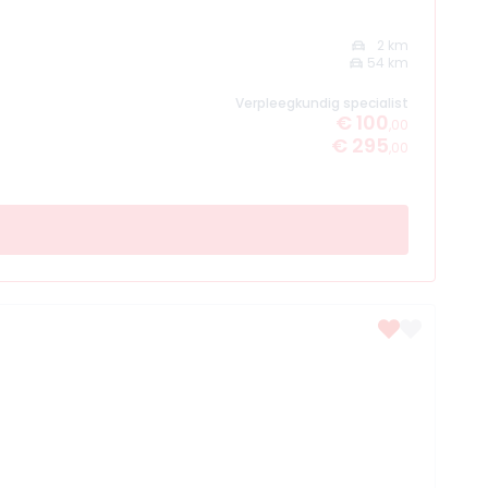
2 km
54 km
Verpleegkundig specialist
€ 100
,00
€ 295
,00