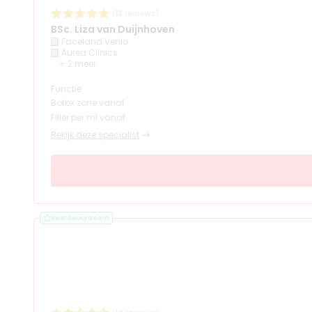
(
12
reviews)
BSc. Liza van Duijnhoven
Faceland Venlo
Aurea Clinics
+ 2 meer
Functie
Botox zone vanaf
Filler per ml vanaf
Bekijk deze specialist
Best beoordeeld