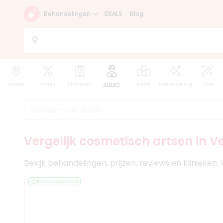
Behandelingen
DEALS
Blog
Sorteer
Acties
Klinieken
Artsen
Kaart
Behandeling
Type
Vergelijk cosmetisch artsen in V
Bekijk behandelingen, prijzen, reviews en klinieken
Best beoordeeld