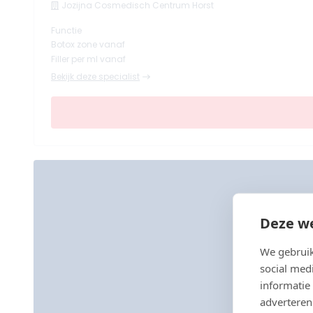
Jozijna Cosmedisch Centrum Horst
Functie
Botox zone vanaf
Filler per ml vanaf
Bekijk deze specialist
Deze we
We gebruik
social med
informatie
adverteren