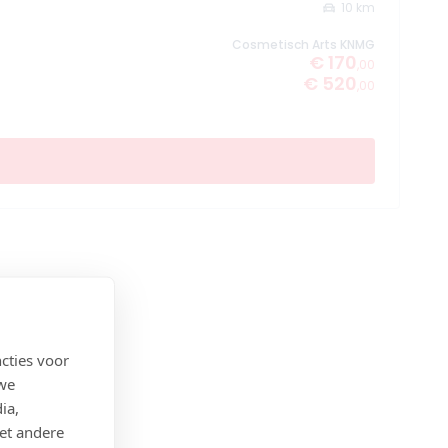
10 km
Cosmetisch Arts KNMG
€ 170
,00
€ 520
,00
cties voor
 we
ia,
et andere