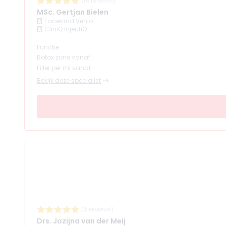
(
14
reviews)
MSc. Gertjan Bielen
Faceland Venlo
CliniQ InjectiQ
Functie
Botox zone vanaf
Filler per ml vanaf
Bekijk deze specialist
(
2
reviews)
Drs. Jozijna van der Meij