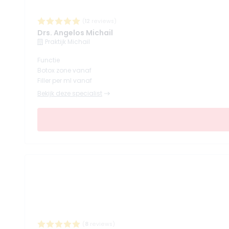
(
12
reviews)
Drs. Angelos Michail
Praktijk Michail
Functie
Botox zone vanaf
Filler per ml vanaf
Bekijk deze specialist
(
8
reviews)