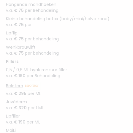
Hangende mondhoeken
v.a.
€ 75
per Behandeling
Kleine behandeling botox (baby/mini/halve zone)
v.a.
€ 75
per
Lipflip
v.a.
€ 75
per behandeling
Wenkbrauwlift
v.a.
€ 75
per behandeling
Fillers
0,5 / 0,6 ML hyaluronzuur filler
v.a.
€ 190
per Behandeling
Belotero
v.a.
€ 295
per ML
Juvéderm
v.a.
€ 320
per 1 ML
Lipfiller
v.a.
€ 190
per ML
MaiLi