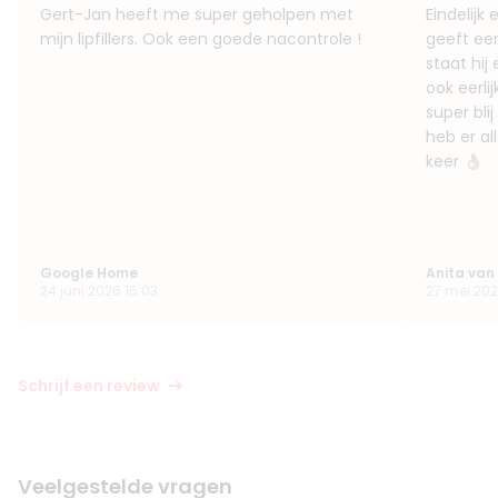
Gert-Jan heeft me super geholpen met
Eindelijk 
mijn lipfillers. Ook een goede nacontrole !
geeft eer
staat hij
ook eerlij
super bli
heb er al
keer 👌🏽
Google Home
Anita van
24 juni 2026 15:03
27 mei 202
Schrijf een review
Veelgestelde vragen