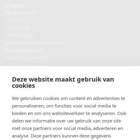
Inloggen
Kliniek reviews
Contact
Clinicminds
Clinic Awards
Vacature cosmetisch arts
Ervaringsgarantie
Marketing university
Model aanmelden
Plaats een blog
Deze website maakt gebruik van
Algemene voorwaarden
cookies
Privacybeleid
Veelgestelde vragen
We gebruiken cookies om content en advertenties te
personaliseren, om functies voor social media te
Botox behandeling in jouw regio?
bieden en om ons websiteverkeer te analyseren. Ook
Vergelijk klinieken per provincie
delen we informatie over uw gebruik van onze site
Botox Amsterdam
met onze partners voor social media, adverteren en
Botox Rotterdam
analyse. Deze partners kunnen deze gegevens