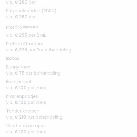
v.a.
€ 260
per
Polynucleotiden (PDRN)
v.a.
€ 260
per
Profhilo
v.a.
€ 295
per 2 ML
Profhilo Structura
v.a.
€ 375
per Per behandeling
Botox
Bunny lines
v.a.
€ 75
per behandeling
Fronsrimpel
v.a.
€ 100
per zone
Kraaienpootjes
v.a.
€ 100
per zone
Tandenknarsen
v.a.
€ 210
per behandeling
Voorhoofdsrimpels
v.a.
€ 100
per zone