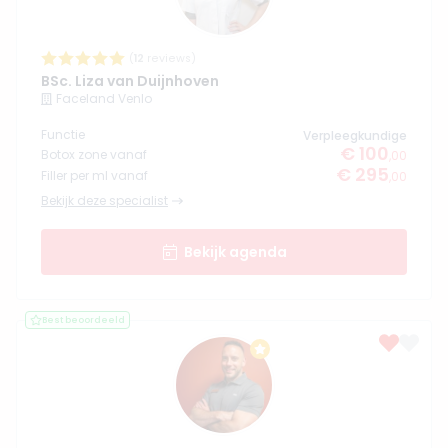
(
12
reviews)
BSc. Liza van Duijnhoven
Faceland Venlo
Functie
Verpleegkundige
€ 100
Botox zone vanaf
,00
€ 295
Filler per ml vanaf
,00
Bekijk deze specialist
Bekijk agenda
Best beoordeeld