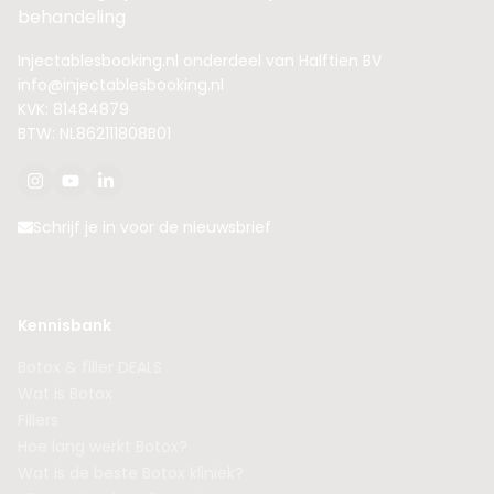
behandeling
Injectablesbooking.nl onderdeel van Halftien BV
info@injectablesbooking.nl
KVK: 81484879
BTW: NL862111808B01
Schrijf je in voor de nieuwsbrief
Kennisbank
Botox & filler DEALS
Wat is Botox
Fillers
Hoe lang werkt Botox?
Wat is de beste Botox kliniek?