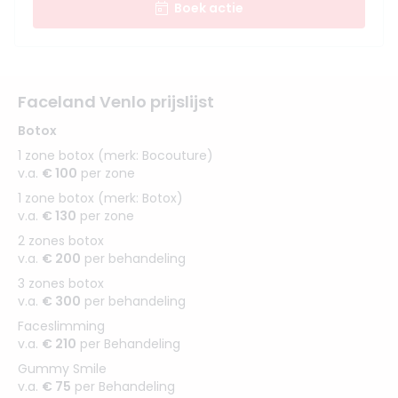
Boek actie
Faceland Venlo prijslijst
Botox
1 zone botox (merk: Bocouture)
v.a.
€ 100
per zone
1 zone botox (merk: Botox)
v.a.
€ 130
per zone
2 zones botox
v.a.
€ 200
per behandeling
3 zones botox
v.a.
€ 300
per behandeling
Faceslimming
v.a.
€ 210
per Behandeling
Gummy Smile
v.a.
€ 75
per Behandeling