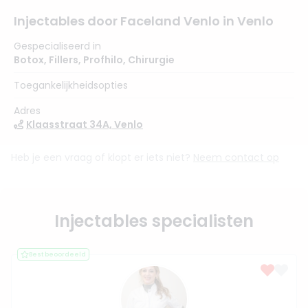
Injectables door Faceland Venlo in Venlo
Gespecialiseerd in
Botox
,
Fillers
,
Profhilo
,
Chirurgie
Toegankelijkheidsopties
Adres
Klaasstraat 34A, Venlo
Heb je een vraag of klopt er iets niet?
Neem contact op
Injectables specialisten
Best beoordeeld