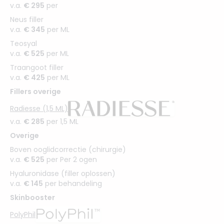
v.a.
€ 295
per
Neus filler
v.a.
€ 345
per ML
Teosyal
v.a.
€ 525
per ML
Traangoot filler
v.a.
€ 425
per ML
Fillers overige
Radiesse (1,5 ML)
v.a.
€ 285
per 1,5 ML
Overige
Boven ooglidcorrectie (chirurgie)
v.a.
€ 525
per Per 2 ogen
Hyaluronidase (filler oplossen)
v.a.
€ 145
per behandeling
Skinbooster
PolyPhil