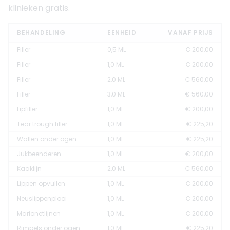
klinieken gratis.
BEHANDELING
EENHEID
VANAF PRIJS
Filler
0,5 ML
€ 200,00
Filler
1,0 ML
€ 200,00
Filler
2,0 ML
€ 560,00
Filler
3,0 ML
€ 560,00
Lipfiller
1,0 ML
€ 200,00
Tear trough filler
1,0 ML
€ 225,20
Wallen onder ogen
1,0 ML
€ 225,20
Jukbeenderen
1,0 ML
€ 200,00
Kaaklijn
2,0 ML
€ 560,00
Lippen opvullen
1,0 ML
€ 200,00
Neuslippenplooi
1,0 ML
€ 200,00
Marionetlijnen
1,0 ML
€ 200,00
Rimpels onder ogen
1,0 ML
€ 225,20