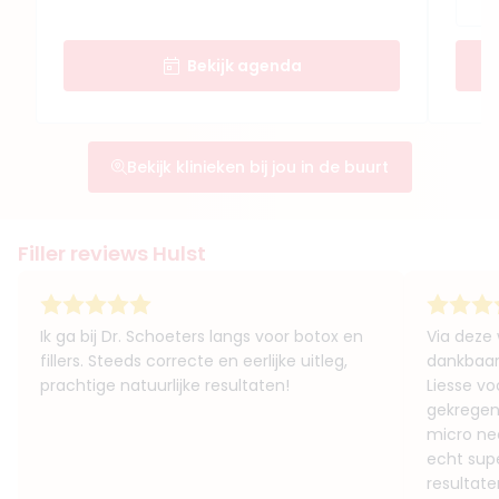
Bekijk agenda
Bekijk klinieken bij jou in de buurt
Filler reviews Hulst
Ik ga bij Dr. Schoeters langs voor botox en
Via deze 
fillers. Steeds correcte en eerlijke uitleg,
dankbaar
prachtige natuurlijke resultaten!
Liesse vo
gekregen 
micro nee
echt supe
resultat