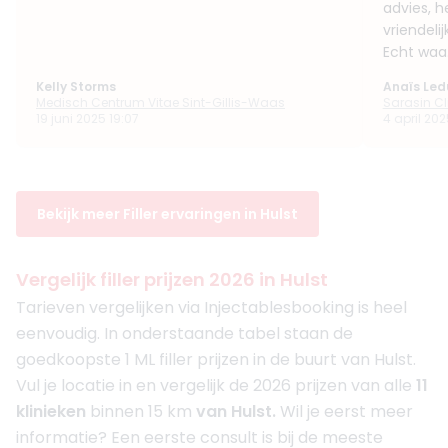
advies, 
vriendeli
Echt waa.
Kelly Storms
Anaïs Led
Medisch Centrum Vitae Sint-Gillis-Waas
Sarasin Cl
19 juni 2025 19:07
4 april 202
Bekijk meer Filler ervaringen in Hulst
Vergelijk filler prijzen 2026 in Hulst
Tarieven vergelijken via Injectablesbooking is heel
eenvoudig. In onderstaande tabel staan de
goedkoopste 1 ML filler prijzen in de buurt van Hulst.
Vul je locatie in en vergelijk de 2026 prijzen van alle
11
klinieken
binnen 15 km
van Hulst.
Wil je eerst meer
informatie? Een eerste consult is bij de meeste