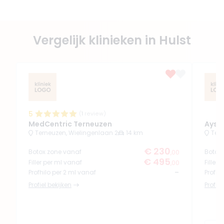
Vergelijk klinieken in Hulst
5
(
1
review)
MedCentric Terneuzen
Aysh 
Terneuzen, Wielingenlaan 2
14 km
Tern
€ 230
Botox zone vanaf
Botox
,00
€ 495
Filler per ml vanaf
Filler
,00
-
Profhilo per 2 ml vanaf
Profhi
Profiel bekijken
Profiel