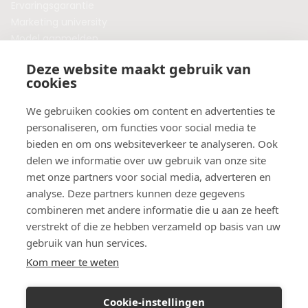
Ervaringsgarantie
Marketing university
Model aanmelden
Plaats een blog
Deze website maakt gebruik van
Algemene voorwaarden
cookies
Privacybeleid
Veelgestelde vragen
We gebruiken cookies om content en advertenties te
personaliseren, om functies voor social media te
Botox behandeling in jouw regio?
bieden en om ons websiteverkeer te analyseren. Ook
Vergelijk klinieken per provincie
delen we informatie over uw gebruik van onze site
Botox Amsterdam
met onze partners voor social media, adverteren en
Botox Rotterdam
analyse. Deze partners kunnen deze gegevens
Botox Utrecht
combineren met andere informatie die u aan ze heeft
Botox Eindhoven
verstrekt of die ze hebben verzameld op basis van uw
Botox Purmerend
gebruik van hun services.
Botox Maastricht
Kom meer te weten
Botox Breda
Botox Nijmegen
Cookie-instellingen
Botox Zaandam