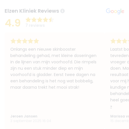
Elzen Kliniek Reviews
4.9
7 reviews
Onlangs een nieuwe skinbooster
Laatst bo
behandeling gehad, met kleine doseringen
tevreden 
in de lijnen van mijn voorhoofd. Die rimpels
vroeger 
zijn nu een stuk minder diep en mijn
doen. Maa
voorhoofd is gladder. Eerst twee dagen na
resultaat
een behandeling is het nog wat bobbelig,
voor mij 
maar daarna trekt het mooi strak!
kundige 
behandeli
heel goed
»
Jeroen Jansen
Marissa v
3 september 2025 16:04
15 decemb