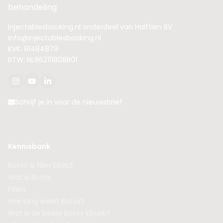
behandeling
Injectablesbooking.nl onderdeel van Halftien BV
info@injectablesbooking.nl
KVK: 81484879
BTW: NL862111808B01
Schrijf je in voor de nieuwsbrief
Kennisbank
Botox & filler DEALS
Wat is Botox
Fillers
Hoe lang werkt Botox?
Wat is de beste Botox kliniek?