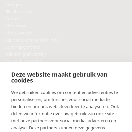
Inloggen
Kliniek reviews
Contact
Clinicminds
Clinic Awards
Vacature cosmetisch arts
Ervaringsgarantie
Marketing university
Model aanmelden
Plaats een blog
Deze website maakt gebruik van
Algemene voorwaarden
cookies
Privacybeleid
Veelgestelde vragen
We gebruiken cookies om content en advertenties te
personaliseren, om functies voor social media te
Botox behandeling in jouw regio?
bieden en om ons websiteverkeer te analyseren. Ook
Vergelijk klinieken per provincie
delen we informatie over uw gebruik van onze site
Botox Amsterdam
met onze partners voor social media, adverteren en
Botox Rotterdam
analyse. Deze partners kunnen deze gegevens