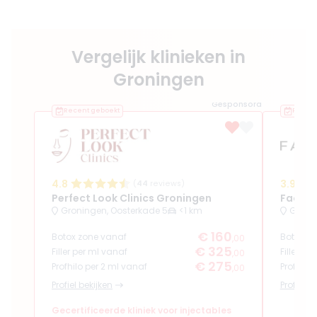
Vergelijk klinieken in
Groningen
Gesponsord
Recent geboekt
Recent
4.8
3.9
(
44
reviews)
Perfect Look Clinics Groningen
Facela
Groningen, Oosterkade 5
<1 km
Gronin
€ 160
Botox zone vanaf
Botox z
,00
€ 325
Filler per ml vanaf
Filler pe
,00
€ 275
Profhilo per 2 ml vanaf
Profhilo
,00
Profiel bekijken
Profiel b
Gecertificeerde kliniek voor injectables