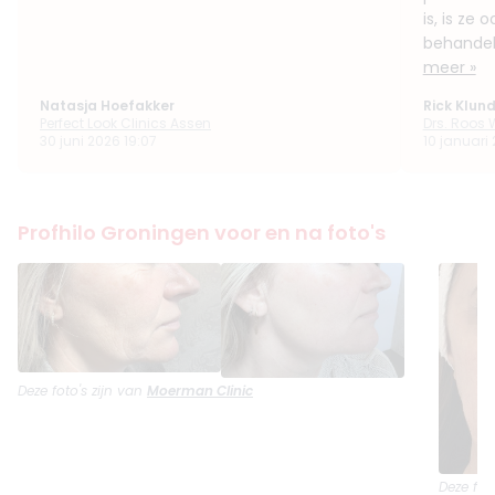
is, is ze
behandeli
meer »
Natasja Hoefakker
Rick Klun
Perfect Look Clinics Assen
Drs. Roos W
30 juni 2026 19:07
10 januari 
Profhilo Groningen voor en na foto's
Deze foto's zijn van
Moerman Clinic
Deze fot