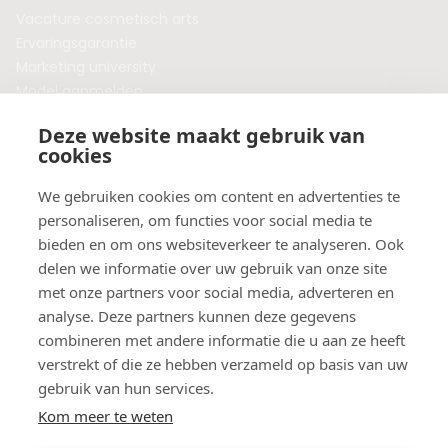
Vacature cosmetisch arts
Ervaringsgarantie
Marketing university
Model aanmelden
Plaats een blog
Deze website maakt gebruik van
Algemene voorwaarden
cookies
Privacybeleid
Veelgestelde vragen
We gebruiken cookies om content en advertenties te
personaliseren, om functies voor social media te
Botox behandeling in jouw regio?
bieden en om ons websiteverkeer te analyseren. Ook
Vergelijk klinieken per provincie
delen we informatie over uw gebruik van onze site
Botox Amsterdam
met onze partners voor social media, adverteren en
Botox Rotterdam
analyse. Deze partners kunnen deze gegevens
Botox Utrecht
combineren met andere informatie die u aan ze heeft
Botox Eindhoven
verstrekt of die ze hebben verzameld op basis van uw
Botox Purmerend
gebruik van hun services.
Botox Maastricht
Kom meer te weten
Botox Breda