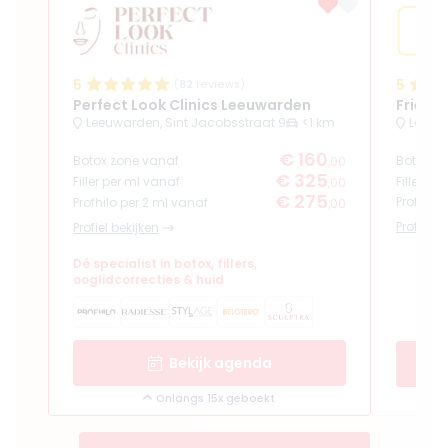
5
5
(
82
reviews)
Perfect Look Clinics Leeuwarden
Friesla
Leeuwarden, Sint Jacobsstraat 9
<1 km
€ 160
Botox zone vanaf
Botox z
,00
€ 325
Filler per ml vanaf
Filler pe
,00
€ 275
Profhilo
Profhilo per 2 ml vanaf
,00
Profiel b
Profiel bekijken
Dé specialist in botox, fillers,
ooglidcorrecties & huid
Bekijk agenda
Onlangs 15x geboekt