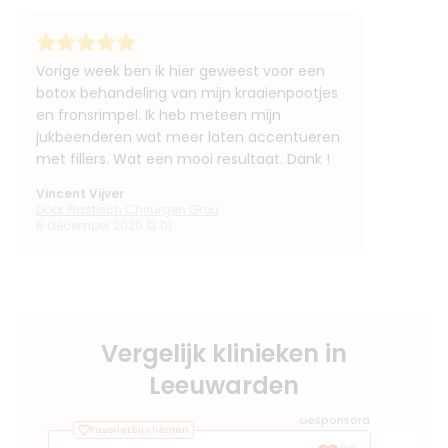
Vorige week ben ik hier geweest voor een
botox behandeling van mijn kraaienpootjes
en fronsrimpel. Ik heb meteen mijn
jukbeenderen wat meer laten accentueren
met fillers. Wat een mooi resultaat. Dank !
Vincent Vijver
Door Plastisch Chirurgen Grou
6 december 2020 13:01
Vergelijk klinieken in
Leeuwarden
Gesponsord
Favoriet bij cliënten