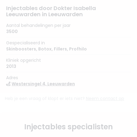
Injectables door Dokter Isabella
Leeuwarden in Leeuwarden
Aantal behandelingen per jaar
3500
Gespecialiseerd in
Skinboosters
,
Botox
,
Fillers
,
Profhilo
Kliniek opgericht
2013
Adres
Westersingel 4, Leeuwarden
Heb je een vraag of klopt er iets niet?
Neem contact op
Injectables specialisten