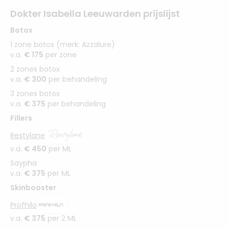
Dokter Isabella Leeuwarden prijslijst
Botox
1 zone botox (merk: Azzalure)
v.a.
€ 175
per zone
2 zones botox
v.a.
€ 300
per behandeling
3 zones botox
v.a.
€ 375
per behandeling
Fillers
Restylane
v.a.
€ 450
per ML
Saypha
v.a.
€ 375
per ML
Skinbooster
Profhilo
v.a.
€ 375
per 2 ML