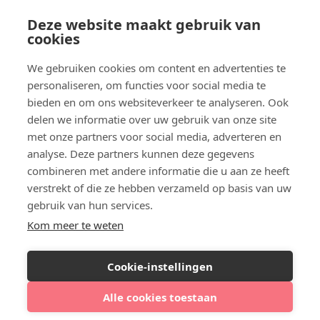
Plaats een blog
Deze website maakt gebruik van
Algemene voorwaarden
cookies
Privacybeleid
Veelgestelde vragen
We gebruiken cookies om content en advertenties te
personaliseren, om functies voor social media te
Botox behandeling in jouw regio?
bieden en om ons websiteverkeer te analyseren. Ook
Vergelijk klinieken per provincie
delen we informatie over uw gebruik van onze site
Botox Amsterdam
met onze partners voor social media, adverteren en
Botox Rotterdam
analyse. Deze partners kunnen deze gegevens
Botox Utrecht
combineren met andere informatie die u aan ze heeft
Botox Eindhoven
verstrekt of die ze hebben verzameld op basis van uw
Botox Purmerend
gebruik van hun services.
Botox Maastricht
Kom meer te weten
Botox Breda
Botox Nijmegen
Cookie-instellingen
Botox Zaandam
Botox Apeldoorn
Alle cookies toestaan
Bekijk agenda