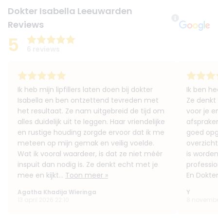
Dokter Isabella Leeuwarden
Reviews
5
6 reviews
Ik heb mijn lipfillers laten doen bij dokter
Ik ben he
Isabella en ben ontzettend tevreden met
Ze denkt 
het resultaat. Ze nam uitgebreid de tijd om
voor je e
alles duidelijk uit te leggen. Haar vriendelijke
afspraken
en rustige houding zorgde ervoor dat ik me
goed opge
meteen op mijn gemak en veilig voelde.
overzich
Wat ik vooral waardeer, is dat ze niet méér
is worden
inspuit dan nodig is. Ze denkt echt met je
professio
mee en kijkt...
Toon meer »
En Dokter
Agatha Khadija Wieringa
Y
13 april 2026 22:10
8 novembe