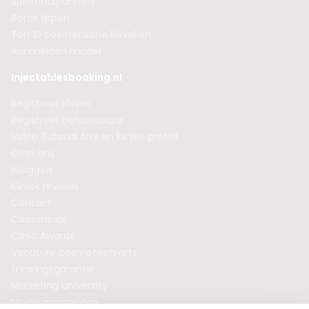
Spierontspanners
Botox lippen
Top 10 cosmetische klinieken
Aanmelden model
Injectablesbooking.nl
Registreer kliniek
Registreer behandelaar
Video Tutorial Arts en kliniek profiel
Over ons
Inloggen
Kliniek reviews
Contact
Clinicminds
Clinic Awards
Vacature cosmetisch arts
Ervaringsgarantie
Marketing university
Model aanmelden