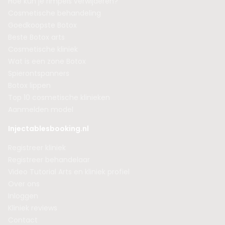
Hoe kun je rimpels verwijderen?
Cosmetische behandeling
Goedkoopste Botox
Beste Botox arts
Cosmetische kliniek
Wat is een zone Botox
Spierontspanners
Botox lippen
Top 10 cosmetische klinieken
Aanmelden model
Injectablesbooking.nl
Registreer kliniek
Registreer behandelaar
Video Tutorial Arts en kliniek profiel
Over ons
Inloggen
Kliniek reviews
Contact