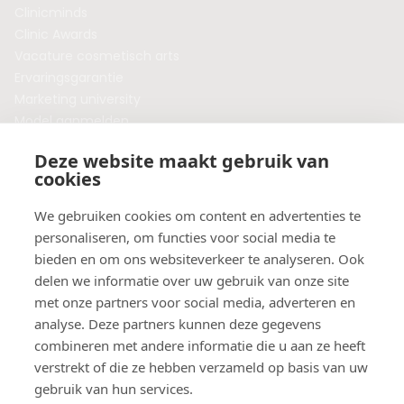
Clinicminds
Clinic Awards
Vacature cosmetisch arts
Ervaringsgarantie
Marketing university
Model aanmelden
Plaats een blog
Deze website maakt gebruik van
Algemene voorwaarden
cookies
Privacybeleid
Veelgestelde vragen
We gebruiken cookies om content en advertenties te
personaliseren, om functies voor social media te
Botox behandeling in jouw regio?
bieden en om ons websiteverkeer te analyseren. Ook
Vergelijk klinieken per provincie
delen we informatie over uw gebruik van onze site
Botox Amsterdam
met onze partners voor social media, adverteren en
Botox Rotterdam
analyse. Deze partners kunnen deze gegevens
Botox Utrecht
combineren met andere informatie die u aan ze heeft
Botox Eindhoven
verstrekt of die ze hebben verzameld op basis van uw
Botox Purmerend
gebruik van hun services.