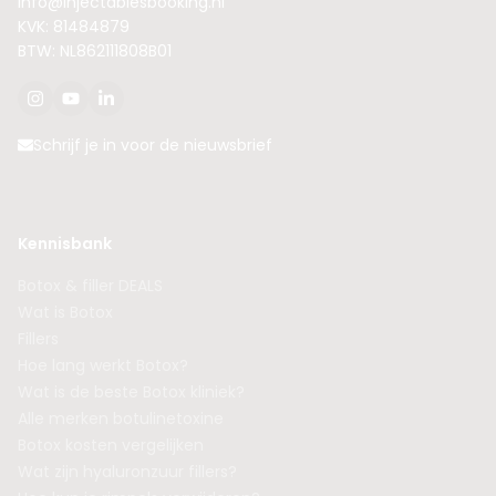
info@injectablesbooking.nl
KVK: 81484879
BTW: NL862111808B01
Schrijf je in voor de nieuwsbrief
Kennisbank
Botox & filler DEALS
Wat is Botox
Fillers
Hoe lang werkt Botox?
Wat is de beste Botox kliniek?
Alle merken botulinetoxine
Botox kosten vergelijken
Wat zijn hyaluronzuur fillers?