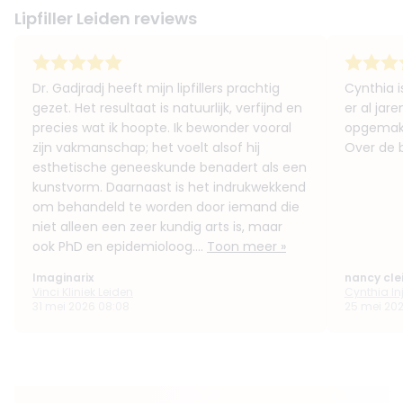
Lipfiller Leiden reviews
Dr. Gadjradj heeft mijn lipfillers prachtig
Cynthia is
gezet. Het resultaat is natuurlijk, verfijnd en
er al jar
precies wat ik hoopte. Ik bewonder vooral
opgemak 
zijn vakmanschap; het voelt alsof hij
Over de b
esthetische geneeskunde benadert als een
kunstvorm. Daarnaast is het indrukwekkend
om behandeld te worden door iemand die
niet alleen een zeer kundig arts is, maar
ook PhD en epidemioloog....
Toon meer »
Imaginarix
nancy clei
Vinci Kliniek Leiden
Cynthia In
31 mei 2026 08:08
25 mei 2026