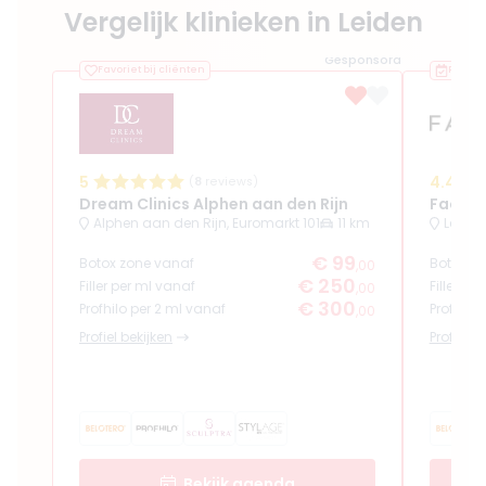
Vergelijk klinieken in Leiden
Gesponsord
Favoriet bij cliënten
Recent
5
4.4
(
8
reviews)
Dream Clinics Alphen aan den Rijn
Facela
Alphen aan den Rijn, Euromarkt 101
11 km
Leiden
€ 99
Botox zone vanaf
Botox z
,00
€ 250
Filler per ml vanaf
Filler pe
,00
€ 300
Profhilo per 2 ml vanaf
Profhilo
,00
Profiel bekijken
Profiel b
Bekijk agenda