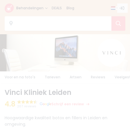
Behandelingen
DEALS
Blog
Voor en na foto's
Tarieven
Artsen
Reviews
Veelges
Vinci Kliniek Leiden
4.8
Schrijf een review
207 reviews
Hoogwaardige kwaliteit botox en fillers in Leiden en
omgeving.