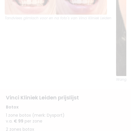
Tandvlees glimlach
voor en na foto's van Vinci Kliniek Leiden
Wangen f
Vinci Kliniek Leiden prijslijst
Botox
1 zone botox (merk: Dysport)
v.a.
€ 99
per zone
2 zones botox