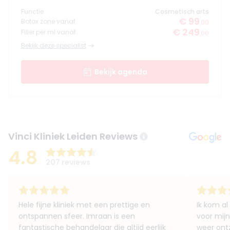
Functie
Cosmetisch arts
€ 99
Botox zone vanaf
,00
€ 249
Filler per ml vanaf
,00
Bekijk deze specialist
Bekijk agenda
Vinci Kliniek Leiden Reviews
4.8
207 reviews
Hele fijne kliniek met een prettige en
Ik kom al
ontspannen sfeer. Imraan is een
voor mijn
fantastische behandelaar die altijd eerlijk
weer ontz