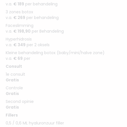
v.a.
€ 189
per behandeling
3 zones botox
v.a.
€ 269
per behandeling
Faceslimming
v.a.
€ 198,90
per Behandeling
Hyperhidrosis
v.a.
€ 349
per 2 oksels
Kleine behandeling botox (baby/mini/halve zone)
v.a.
€ 69
per
Consult
1e consult
Gratis
Controle
Gratis
Second opinie
Gratis
Fillers
0,5 / 0,6 ML hyaluronzuur filler