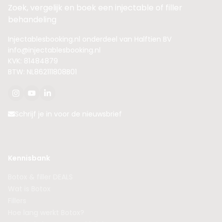
Zoek, vergelijk en boek een injectable of filler
behandeling
Injectablesbooking.nl onderdeel van Halftien BV
info@injectablesbooking.nl
KVK: 81484879
BTW: NL862111808B01
Schrijf je in voor de nieuwsbrief
Kennisbank
Botox & filler DEALS
Wat is Botox
Fillers
Hoe lang werkt Botox?