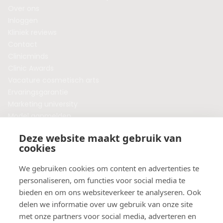
Over ons
Inloggen
Kliniek reviews
Contact
Clinicminds
Clinic Awards
Vacature cosmetisch arts
Ervaringsgarantie
Marketing university
Model aanmelden
Plaats een blog
Deze website maakt gebruik van
Algemene voorwaarden
cookies
Privacybeleid
Veelgestelde vragen
We gebruiken cookies om content en advertenties te
personaliseren, om functies voor social media te
Botox behandeling in jouw regio?
bieden en om ons websiteverkeer te analyseren. Ook
Vergelijk klinieken per provincie
delen we informatie over uw gebruik van onze site
Botox Amsterdam
met onze partners voor social media, adverteren en