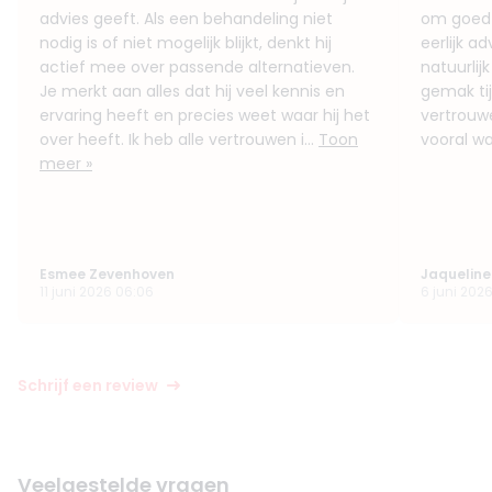
advies geeft. Als een behandeling niet
om goed t
nodig is of niet mogelijk blijkt, denkt hij
eerlijk ad
actief mee over passende alternatieven.
natuurlijk
Je merkt aan alles dat hij veel kennis en
gemak ti
ervaring heeft en precies weet waar hij het
vertrouwe
over heeft. Ik heb alle vertrouwen i...
Toon
vooral wa
meer »
Esmee Zevenhoven
Jaqueline
11 juni 2026 06:06
6 juni 202
Schrijf een review
Veelgestelde vragen