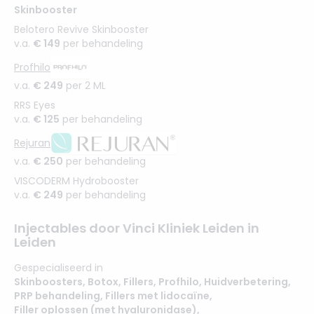
Skinbooster
Belotero Revive Skinbooster
v.a.
€ 149
per behandeling
Profhilo
v.a.
€ 249
per 2 ML
RRS Eyes
v.a.
€ 125
per behandeling
Rejuran
v.a.
€ 250
per behandeling
VISCODERM Hydrobooster
v.a.
€ 249
per behandeling
Injectables door Vinci Kliniek Leiden in
Leiden
Gespecialiseerd in
Skinboosters
,
Botox
,
Fillers
,
Profhilo
,
Huidverbetering
,
PRP behandeling
,
Fillers met lidocaïne
,
Filler oplossen (met hyaluronidase)
,