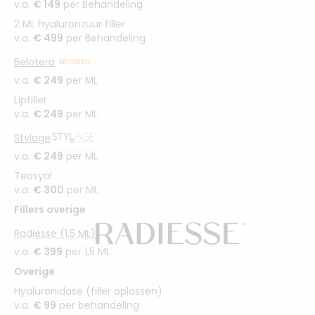
v.a.
€ 149
per Behandeling
2 ML hyaluronzuur filler
v.a.
€ 499
per Behandeling
Belotero
v.a.
€ 249
per ML
Lipfiller
v.a.
€ 249
per ML
Stylage
v.a.
€ 249
per ML
Teosyal
v.a.
€ 300
per ML
Fillers overige
Radiesse (1,5 ML)
v.a.
€ 399
per 1,5 ML
Overige
Hyaluronidase (filler oplossen)
v.a.
€ 99
per behandeling