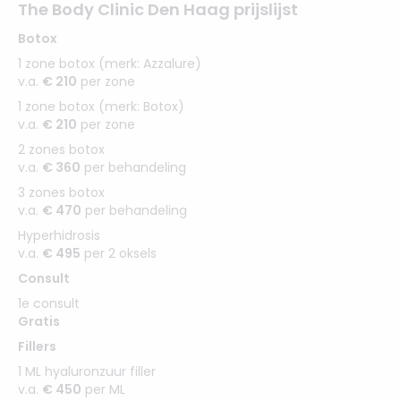
The Body Clinic Den Haag prijslijst
Botox
1 zone botox (merk: Azzalure)
v.a.
€ 210
per zone
1 zone botox (merk: Botox)
v.a.
€ 210
per zone
2 zones botox
v.a.
€ 360
per behandeling
3 zones botox
v.a.
€ 470
per behandeling
Hyperhidrosis
v.a.
€ 495
per 2 oksels
Consult
1e consult
Gratis
Fillers
1 ML hyaluronzuur filler
v.a.
€ 450
per ML