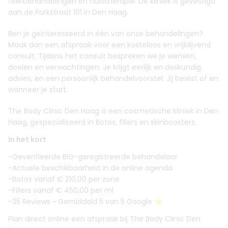
fillerbehandelingen en huidtherapie. De kliniek is gevestigd
aan de Parkstraat 101 in Den Haag.
Ben je geïnteresseerd in één van onze behandelingen?
Maak dan een afspraak voor een kosteloos en vrijblijvend
consult. Tijdens het consult bespreken we je wensen,
doelen en verwachtingen. Je krijgt eerlijk en deskundig
advies, en een persoonlijk behandelvoorstel. Jij beslist of en
wanneer je start.
The Body Clinic Den Haag is een cosmetische kliniek in Den
Haag, gespecialiseerd in Botox, fillers en skinboosters.
In het kort
-Geverifieerde BIG-geregistreerde behandelaar
-Actuele beschikbaarheid in de online agenda
-Botox vanaf € 210,00 per zone
-Fillers vanaf € 450,00 per ml
-35 Reviews
-
Gemiddeld 5 van 5 Google ⭐️
Plan direct online een afspraak bij The Body Clinic Den