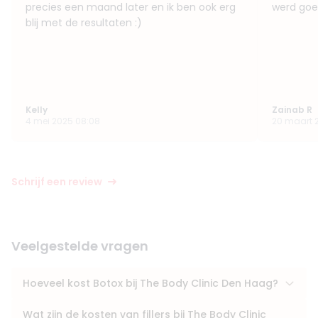
precies een maand later en ik ben ook erg
werd goe
blij met de resultaten :)
Kelly
Zainab R
4 mei 2025 08:08
20 maart 
Schrijf een review
Veelgestelde vragen
Hoeveel kost Botox bij The Body Clinic Den Haag?
Wat zijn de kosten van fillers bij The Body Clinic