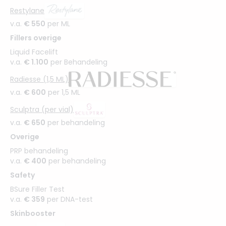
Restylane
v.a.
€ 550
per ML
Fillers overige
Liquid Facelift
v.a.
€ 1.100
per Behandeling
Radiesse (1,5 ML)
v.a.
€ 600
per 1,5 ML
Sculptra (per vial)
v.a.
€ 650
per behandeling
Overige
PRP behandeling
v.a.
€ 400
per behandeling
Safety
BSure Filler Test
v.a.
€ 359
per DNA-test
Skinbooster