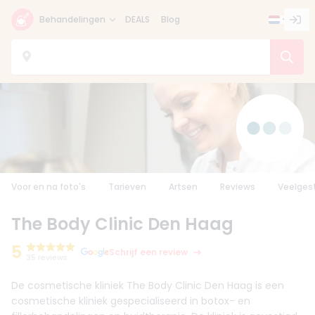
Behandelingen
DEALS
Blog
Voor en na foto's
Tarieven
Artsen
Reviews
Veelges
The Body Clinic Den Haag
5
Schrijf een review
35 reviews
De cosmetische kliniek The Body Clinic Den Haag is een
cosmetische kliniek gespecialiseerd in botox- en