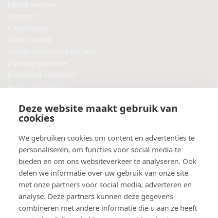
Kliniek reviews
Contact
Clinicminds
Clinic Awards
Vacature cosmetisch arts
Ervaringsgarantie
Marketing university
Model aanmelden
Plaats een blog
Deze website maakt gebruik van
Algemene voorwaarden
cookies
Privacybeleid
Veelgestelde vragen
We gebruiken cookies om content en advertenties te
personaliseren, om functies voor social media te
Botox behandeling in jouw regio?
bieden en om ons websiteverkeer te analyseren. Ook
Vergelijk klinieken per provincie
delen we informatie over uw gebruik van onze site
Botox Amsterdam
met onze partners voor social media, adverteren en
Botox Rotterdam
analyse. Deze partners kunnen deze gegevens
Botox Utrecht
combineren met andere informatie die u aan ze heeft
Botox Eindhoven