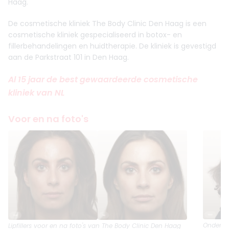
Haag.
De cosmetische kliniek The Body Clinic Den Haag is een
cosmetische kliniek gespecialiseerd in botox- en
fillerbehandelingen en huidtherapie. De kliniek is gevestigd
aan de Parkstraat 101 in Den Haag.
Al 15 jaar de best gewaardeerde cosmetische
kliniek van NL
Voor en na foto's
Onderkin
Lipfillers
voor en na foto's van The Body Clinic Den Haag