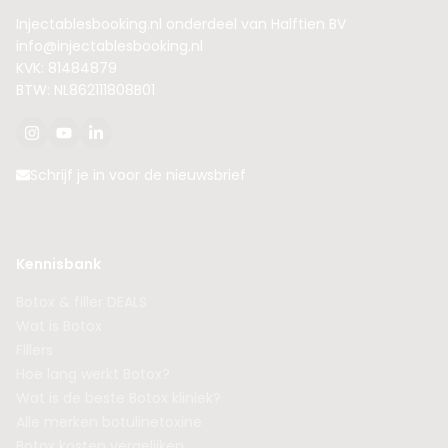
Injectablesbooking.nl onderdeel van Halftien BV
info@injectablesbooking.nl
KVK: 81484879
BTW: NL862111808B01
Schrijf je in voor de nieuwsbrief
Kennisbank
Botox & filler DEALS
Wat is Botox
Fillers
Hoe lang werkt Botox?
Wat is de beste Botox kliniek?
Alle merken botulinetoxine
Botox kosten vergelijken