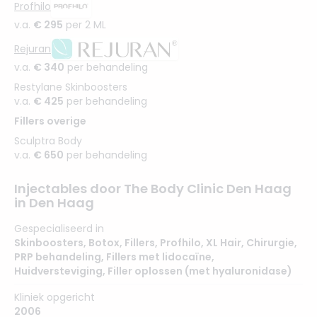
Profhilo
v.a.
€ 295
per 2 ML
Rejuran
v.a.
€ 340
per behandeling
Restylane Skinboosters
v.a.
€ 425
per behandeling
Fillers overige
Sculptra Body
v.a.
€ 650
per behandeling
Injectables door The Body Clinic Den Haag
in Den Haag
Gespecialiseerd in
Skinboosters
,
Botox
,
Fillers
,
Profhilo
,
XL Hair
,
Chirurgie
,
PRP behandeling
,
Fillers met lidocaïne
,
Huidversteviging
,
Filler oplossen (met hyaluronidase)
Kliniek opgericht
2006