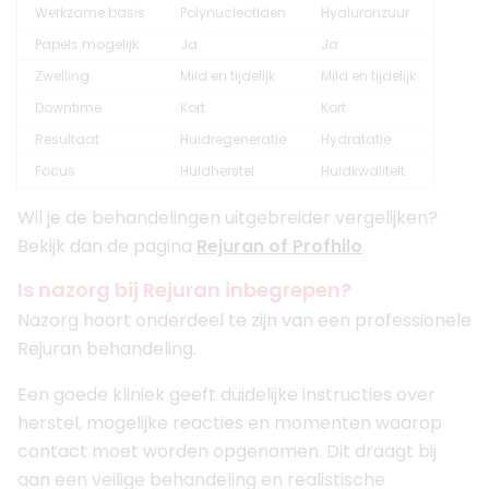
Werkzame basis
Polynucleotiden
Hyaluronzuur
Papels mogelijk
Ja
Ja
Zwelling
Mild en tijdelijk
Mild en tijdelijk
Downtime
Kort
Kort
Resultaat
Huidregeneratie
Hydratatie
Focus
Huidherstel
Huidkwaliteit
Wil je de behandelingen uitgebreider vergelijken?
Bekijk dan de pagina
Rejuran of Profhilo
.
Is nazorg bij Rejuran inbegrepen?
Nazorg hoort onderdeel te zijn van een professionele
Rejuran behandeling.
Een goede kliniek geeft duidelijke instructies over
herstel, mogelijke reacties en momenten waarop
contact moet worden opgenomen. Dit draagt bij
aan een veilige behandeling en realistische