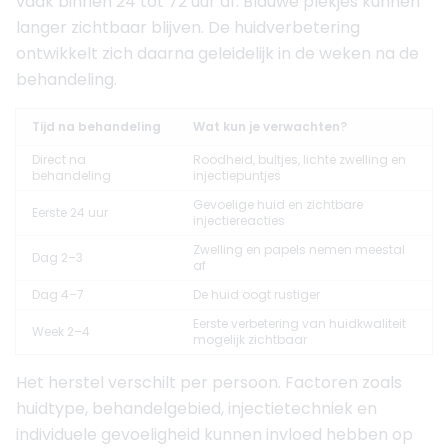
vaak binnen 24 tot 72 uur af. Blauwe plekjes kunnen
langer zichtbaar blijven. De huidverbetering
ontwikkelt zich daarna geleidelijk in de weken na de
behandeling.
Tijd na behandeling
Wat kun je verwachten?
Direct na
Roodheid, bultjes, lichte zwelling en
behandeling
injectiepuntjes
Gevoelige huid en zichtbare
Eerste 24 uur
injectiereacties
Zwelling en papels nemen meestal
Dag 2–3
af
Dag 4–7
De huid oogt rustiger
Eerste verbetering van huidkwaliteit
Week 2–4
mogelijk zichtbaar
Het herstel verschilt per persoon. Factoren zoals
huidtype, behandelgebied, injectietechniek en
individuele gevoeligheid kunnen invloed hebben op