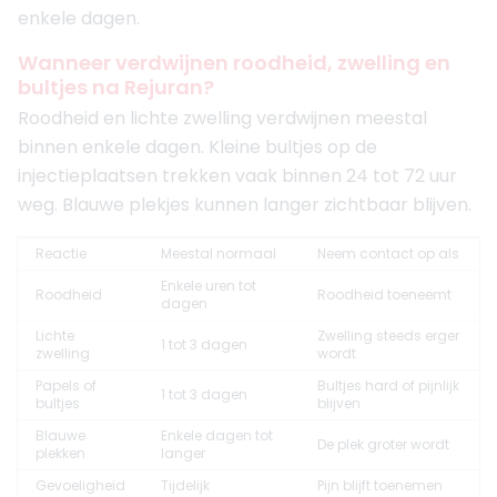
enkele dagen.
Wanneer verdwijnen roodheid, zwelling en
bultjes na Rejuran?
Roodheid en lichte zwelling verdwijnen meestal
binnen enkele dagen. Kleine bultjes op de
injectieplaatsen trekken vaak binnen 24 tot 72 uur
weg. Blauwe plekjes kunnen langer zichtbaar blijven.
Reactie
Meestal normaal
Neem contact op als
Enkele uren tot
Roodheid
Roodheid toeneemt
dagen
Lichte
Zwelling steeds erger
1 tot 3 dagen
zwelling
wordt
Papels of
Bultjes hard of pijnlijk
1 tot 3 dagen
bultjes
blijven
Blauwe
Enkele dagen tot
De plek groter wordt
plekken
langer
Gevoeligheid
Tijdelijk
Pijn blijft toenemen