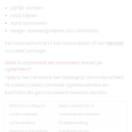
pijnlijk worden
rood blijven
hard aanvoelen
langer aanwezig blijven dan verwacht
Een cosmetisch arts kan beoordelen of het
herstel
normaal verloopt.
Wat is normaal en wanneer moet je
opletten?
Tijdens het herstel is het belangrijk om onderscheid
te maken tussen normale injectiereacties en
klachten die gecontroleerd moeten worden.
Normaal na Rejuran
Neem contact op bij
Lichte roodheid
Toenemende roodheid
Lichte zwelling
Ernstige zwelling
Kleine blauwe plekken
Toenemende pijn