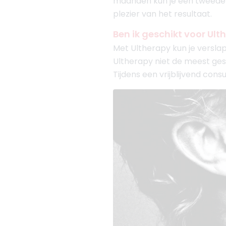
maanden kun je een tweede b
plezier van het resultaat.
Ben ik geschikt voor Ulth
Met Ultherapy kun je verslap
Ultherapy niet de meest ges
Tijdens een vrijblijvend con