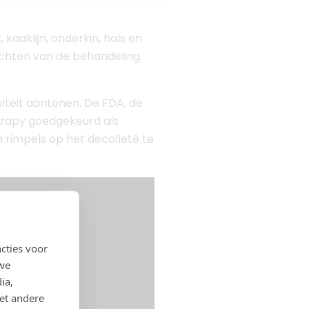
kaaklijn, onderkin, hals en
wachten van de behandeling.
viteit aantonen. De FDA, de
erapy goedgekeurd als
n rimpels op het decolleté te
cties voor
 we
ia,
et andere