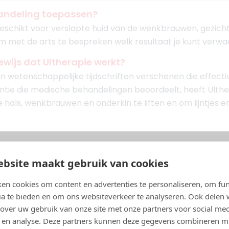
andeling toepassen?
geschikt voor verslapte huid van de wenkbrauwen, gezicht, 
k om met de arts te bespreken welk resultaat je kunt ver
ewijs dat Ultherapie werkt?
 in wetenschappelijke tijdschriften verschenen die effecti
ntie die medische behandelingen beoordeelt, heeft Ulth
 hals, wenkbrauwen en onderkin te liften en om lijntjes e
bsite maakt gebruik van cookies
en cookies om content en advertenties te personaliseren, om fun
ia te bieden en om ons websiteverkeer te analyseren. Ook delen
 over uw gebruik van onze site met onze partners voor social med
 en analyse. Deze partners kunnen deze gegevens combineren m