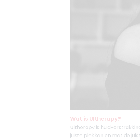
Wat is Ultherapy?
Ultherapy is huidverstrakki
juiste plekken en met de jui