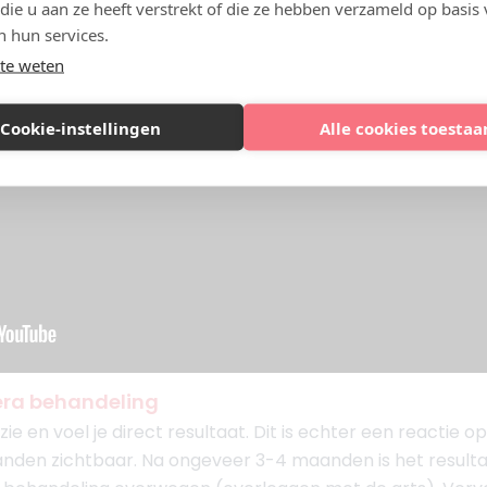
 die u aan ze heeft verstrekt of die ze hebben verzameld op basis
n hun services.
te weten
Cookie-instellingen
Alle cookies toestaa
era behandeling
ie en voel je direct resultaat. Dit is echter een reactie 
anden zichtbaar. Na ongeveer 3-4 maanden is het resulta