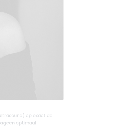
ultrasound) op exact de
lageen
optimaal