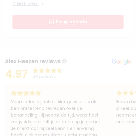
Profiel bekijken
Bekijk agenda
Alex Heezen reviews
4.97
39 reviews
Vanmiddag bij dokter Alex geweest en ik
Ik kom hi
ben ontzettend tevreden over de
is keer op
behandeling. Hij neemt de tijd, werkt heel
neemt ech
zorgvuldig en stelt je meteen op je gemak.
een mooi 
Je merkt dat hij veel kennis en ervaring
heeft. Ook het resultaat is echt prachtig –