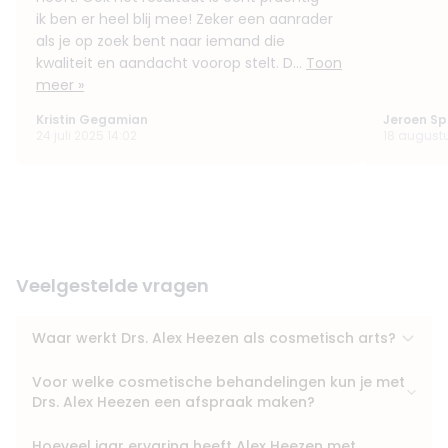
ik ben er heel blij mee! Zeker een aanrader
als je op zoek bent naar iemand die
kwaliteit en aandacht voorop stelt. D...
Toon
meer »
Kristin Gegamian
Jeroen Sp
24 juli 2025 14:02
18 augustu
Veelgestelde vragen
Waar werkt Drs. Alex Heezen als cosmetisch arts?
Voor welke cosmetische behandelingen kun je met
Drs. Alex Heezen een afspraak maken?
Hoeveel jaar ervaring heeft Alex Heezen met