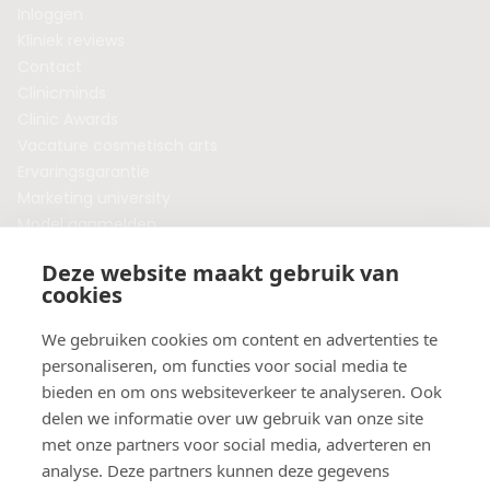
Inloggen
Kliniek reviews
Contact
Clinicminds
Clinic Awards
Vacature cosmetisch arts
Ervaringsgarantie
Marketing university
Model aanmelden
Plaats een blog
Deze website maakt gebruik van
Algemene voorwaarden
cookies
Privacybeleid
Veelgestelde vragen
We gebruiken cookies om content en advertenties te
personaliseren, om functies voor social media te
Botox behandeling in jouw regio?
bieden en om ons websiteverkeer te analyseren. Ook
Vergelijk klinieken per provincie
delen we informatie over uw gebruik van onze site
Botox Amsterdam
met onze partners voor social media, adverteren en
Botox Rotterdam
analyse. Deze partners kunnen deze gegevens