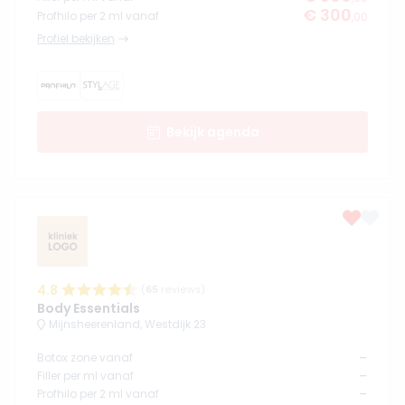
€ 300
Profhilo per 2 ml vanaf
,00
Profiel bekijken
Bekijk agenda
4.8
(
65
reviews)
Body Essentials
Mijnsheerenland, Westdijk 23
-
Botox zone vanaf
-
Filler per ml vanaf
-
Profhilo per 2 ml vanaf