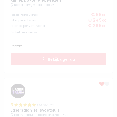
Kliniek Dokter Alex Heezen
Rotterdam, Maaskade 75
€ 99
Botox zone vanaf
,00
€ 249
Filler per ml vanaf
,00
€ 289
Profhilo per 2 ml vanaf
,00
Profiel bekijken
Bekijk agenda
5
(
23
reviews)
Lasersalon Hellevoetsluis
Hellevoetsluis, Hoonaartstraat 70a