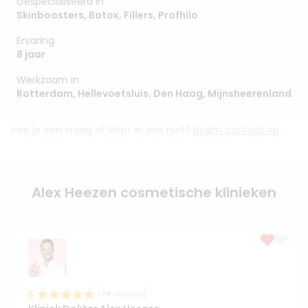
Gespecialiseerd in
Skinboosters
,
Botox
,
Fillers
,
Profhilo
Ervaring
8 jaar
Werkzaam in
Rotterdam
,
Hellevoetsluis
,
Den Haag
,
Mijnsheerenland
Heb je een vraag of klopt er iets niet?
Neem contact op
Alex Heezen cosmetische klinieken
5
(
78
reviews)