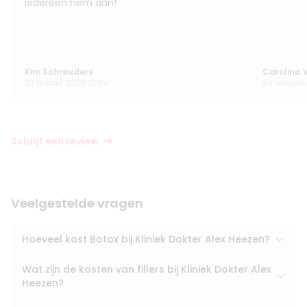
iedereen hem aan!
Kim Schreuders
Carolina V
23 maart 2026 21:09
24 februar
Schrijf een review
Veelgestelde vragen
Hoeveel kost Botox bij Kliniek Dokter Alex Heezen?
Wat zijn de kosten van fillers bij Kliniek Dokter Alex
Heezen?