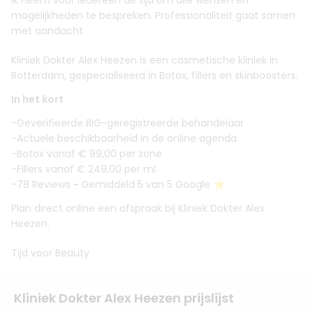
Ik neem voor iedereen de tijd om alle wensen en
mogelijkheden te bespreken. Professionaliteit gaat samen
met aandacht.
Kliniek Dokter Alex Heezen is een cosmetische kliniek in
Rotterdam, gespecialiseerd in Botox, fillers en skinboosters.
In het kort
-Geverifieerde BIG-geregistreerde behandelaar
-Actuele beschikbaarheid in de online agenda
-Botox vanaf € 99,00 per zone
-Fillers vanaf € 249,00 per ml
-78 Reviews
-
Gemiddeld 5 van 5 Google ⭐️
Plan direct online een afspraak bij Kliniek Dokter Alex
Heezen.
Tijd voor Beauty
Kliniek Dokter Alex Heezen prijslijst