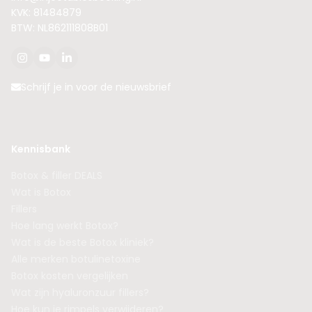
KVK: 81484879
BTW: NL862111808B01
Schrijf je in voor de nieuwsbrief
Kennisbank
Botox & filler DEALS
Wat is Botox
Fillers
Hoe lang werkt Botox?
Wat is de beste Botox kliniek?
Alle merken botulinetoxine
Botox kosten vergelijken
Wat zijn hyaluronzuur fillers?
Hoe kun je rimpels verwijderen?