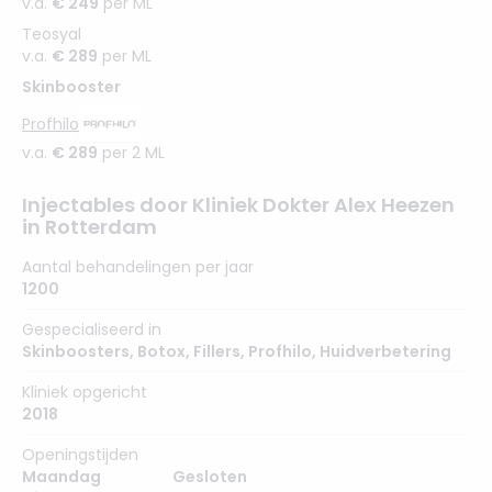
v.a.
€ 249
per ML
Teosyal
v.a.
€ 289
per ML
Skinbooster
Profhilo
v.a.
€ 289
per 2 ML
Injectables door Kliniek Dokter Alex Heezen
in Rotterdam
Aantal behandelingen per jaar
1200
Gespecialiseerd in
Skinboosters
,
Botox
,
Fillers
,
Profhilo
,
Huidverbetering
Kliniek opgericht
2018
Openingstijden
Maandag
Gesloten