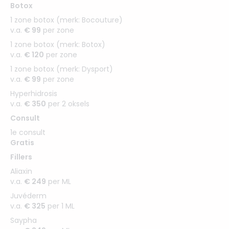
Botox
1 zone botox (merk: Bocouture)
v.a.
€ 99
per zone
1 zone botox (merk: Botox)
v.a.
€ 120
per zone
1 zone botox (merk: Dysport)
v.a.
€ 99
per zone
Hyperhidrosis
v.a.
€ 350
per 2 oksels
Consult
1e consult
Gratis
Fillers
Aliaxin
v.a.
€ 249
per ML
Juvéderm
v.a.
€ 325
per 1 ML
Saypha