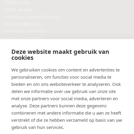
Clinicminds
Clinic Awards
Vacature cosmetisch arts
Ervaringsgarantie
Marketing university
Model aanmelden
Plaats een blog
Deze website maakt gebruik van
Algemene voorwaarden
cookies
Privacybeleid
Veelgestelde vragen
We gebruiken cookies om content en advertenties te
personaliseren, om functies voor social media te
Botox behandeling in jouw regio?
bieden en om ons websiteverkeer te analyseren. Ook
Vergelijk klinieken per provincie
delen we informatie over uw gebruik van onze site
Botox Amsterdam
met onze partners voor social media, adverteren en
Botox Rotterdam
analyse. Deze partners kunnen deze gegevens
Botox Utrecht
combineren met andere informatie die u aan ze heeft
Botox Eindhoven
verstrekt of die ze hebben verzameld op basis van uw
Botox Purmerend
gebruik van hun services.
Botox Maastricht