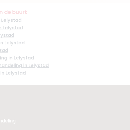
n de buurt
 Lelystad
 Lelystad
elystad
n Lelystad
stad
ng in Lelystad
andeling in Lelystad
in Lelystad
andeling