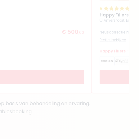
5
(
23
r
Happy Fillers
Amersfoort, Enkhui
€ 500
Neuscorrectie met fil
,00
Profiel bekijken
Happy Fillers - omda
n op basis van behandeling en ervaring.
tablesbooking.