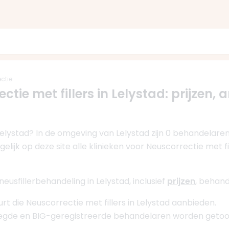
ctie
ctie met fillers in Lelystad: prijzen, a
 Lelystad? In de omgeving van Lelystad zijn 0 behandelaren
elijk op deze site alle klinieken voor Neuscorrectie met f
eusfillerbehandeling in Lelystad, inclusief
prijzen
, behand
uurt die Neuscorrectie met fillers in Lelystad aanbieden.
oegde en BIG-geregistreerde behandelaren worden getoo