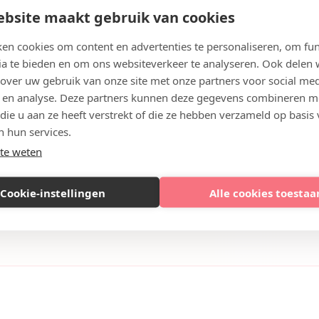
bsite maakt gebruik van cookies
or een neusfillerbehandeling in Lelystad?
en cookies om content en advertenties te personaliseren, om fun
ia te bieden en om ons websiteverkeer te analyseren. Ook delen
 van Neuscorrectie met fillers zichtbaar?
 over uw gebruik van onze site met onze partners voor social med
 en analyse. Deze partners kunnen deze gegevens combineren m
meestal nodig voor Neuscorrectie met fillers?
 die u aan ze heeft verstrekt of die ze hebben verzameld op basis
 een neusfillerbehandeling?
n hun services.
te weten
Cookie-instellingen
Alle cookies toestaa
Lelystad en tarieven
 neusfillerbehandelingen aanbieden. Hieronder vindt u een 