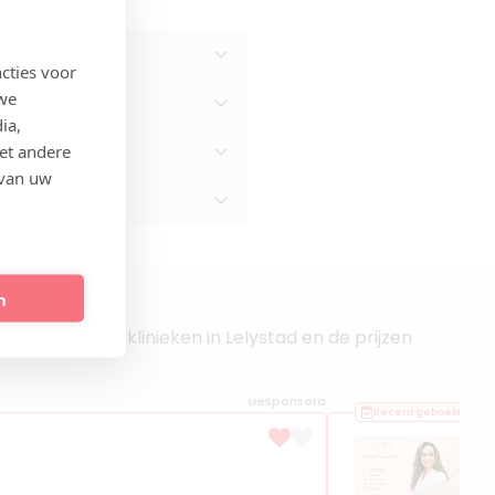
cties voor
 we
ia,
et andere
 van uw
n
overzicht van klinieken in Lelystad en de prijzen
Gesponsord
Recent geboekt