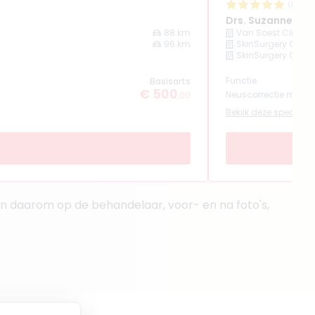
(
1
revi
Drs. Suzanne van
88 km
Van Soest Clinic
96 km
SkinSurgery Clini
SkinSurgery Clini
Functie
Basisarts
€ 500
Neuscorrectie met fil
,00
Bekijk deze specialist
en daarom op de behandelaar, voor- en na foto's,