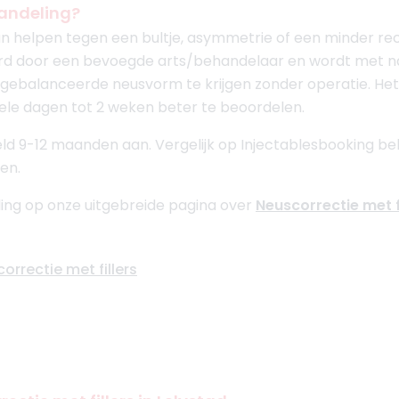
handeling?
an helpen tegen een bultje, asymmetrie of een minder r
erd door een bevoegde arts/behandelaar en wordt met
gebalanceerde neusvorm te krijgen zonder operatie. Het e
kele dagen tot 2 weken beter te beoordelen.
d 9-12 maanden aan. Vergelijk op Injectablesbooking beha
en.
ing op onze uitgebreide pagina over
Neuscorrectie met f
orrectie met fillers