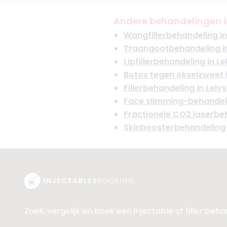
Andere behandelingen i
Wangfillerbehandeling in
Traangootbehandeling in
Lipfillerbehandeling in L
Botox tegen okselzweet i
Fillerbehandeling in Lely
Face slimming-behandeli
Fractionele CO2 laserbeh
Skinboosterbehandeling 
Zoek, vergelijk en boek een injectable of filler beh