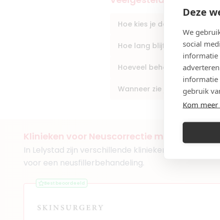
Deze we
Hoe kies je de beste arts vo
We gebruik
social med
Hoe lang blijft het resultaat
informatie
adverteren
Hoeveel behandelingen zijn 
informatie
Wanneer zie je resultaat na
gebruik va
Kom meer 
Klinieken voor Neuscorrectie met fillers in 
In Lelystad zijn verschillende klinieken waar artsen
voor een neusfillerbehandeling.
Best beoordeeld