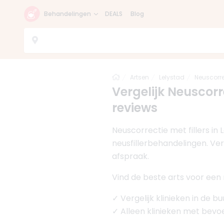
Behandelingen
DEALS
Blog
Home
Artsen
Lelystad
Neuscorre
Vergelijk Neuscorre
reviews
Neuscorrectie met fillers in
neusfillerbehandelingen. Verg
afspraak.
Vind de beste arts voor een n
✓ Vergelijk klinieken in de b
✓ Alleen klinieken met bev