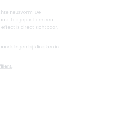
echte neusvorm. De
 name toegepast om een
ffect is direct zichtbaar,
ndelingen bij klinieken in
illers
.