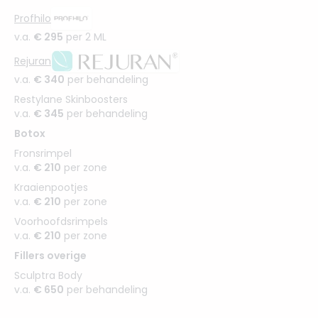
Profhilo
v.a.
€ 295
per 2 ML
Rejuran
v.a.
€ 340
per behandeling
Restylane Skinboosters
v.a.
€ 345
per behandeling
Botox
Fronsrimpel
v.a.
€ 210
per zone
Kraaienpootjes
v.a.
€ 210
per zone
Voorhoofdsrimpels
v.a.
€ 210
per zone
Fillers overige
Sculptra Body
v.a.
€ 650
per behandeling