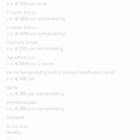
v.a.
€ 210
per zone
2 zones botox
v.a.
€ 360
per behandeling
3 zones botox
v.a.
€ 470
per behandeling
Gummy Smile
v.a.
€ 210
per Behandeling
Hyperhidrosis
v.a.
€ 550
per 2 oksels
Kleine behandeling botox (baby/mini/halve zone)
v.a.
€ 105
per
Lipflip
v.a.
€ 210
per behandeling
Wenkbrauwlift
v.a.
€ 210
per behandeling
Consult
1e consult
Gratis