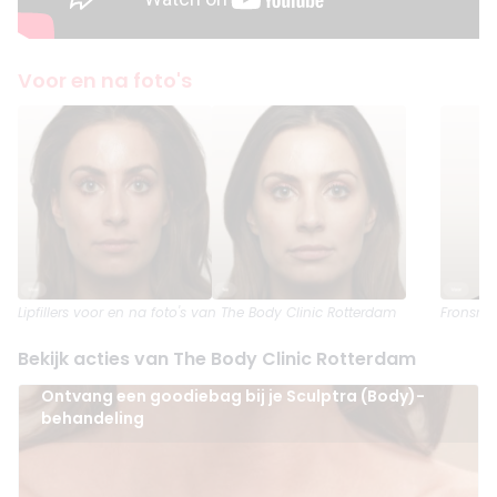
Voor en na foto's
Lipfillers
voor en na foto's van The Body Clinic Rotterdam
Fronsrim
Bekijk acties van The Body Clinic Rotterdam
Ontvang een goodiebag bij je Sculptra (Body)-
behandeling