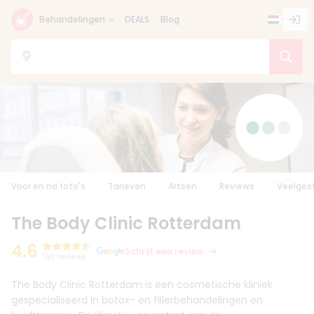
Behandelingen
DEALS
Blog
Voor en na foto's
Tarieven
Artsen
Reviews
Veelges
The Body Clinic Rotterdam
4.6
Schrijf een review
190 reviews
The Body Clinic Rotterdam is een cosmetische kliniek
gespecialiseerd in botox- en fillerbehandelingen en