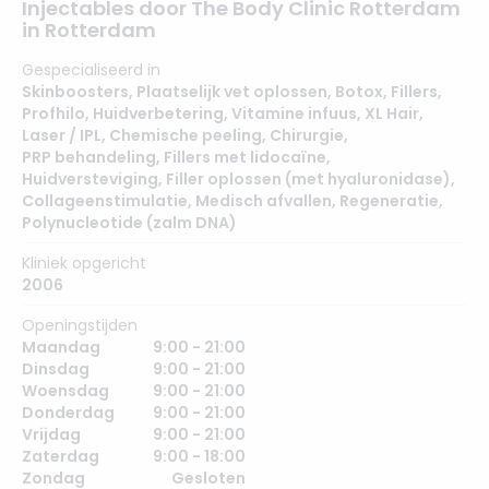
Injectables door The Body Clinic Rotterdam
in Rotterdam
Gespecialiseerd in
Skinboosters
,
Plaatselijk vet oplossen
,
Botox
,
Fillers
,
Profhilo
,
Huidverbetering
,
Vitamine infuus
,
XL Hair
,
Laser / IPL
,
Chemische peeling
,
Chirurgie
,
PRP behandeling
,
Fillers met lidocaïne
,
Huidversteviging
,
Filler oplossen (met hyaluronidase)
,
Collageenstimulatie
,
Medisch afvallen
,
Regeneratie
,
Polynucleotide (zalm DNA)
Kliniek opgericht
2006
Openingstijden
Maandag
9:00 - 21:00
Dinsdag
9:00 - 21:00
Woensdag
9:00 - 21:00
Donderdag
9:00 - 21:00
Vrijdag
9:00 - 21:00
Zaterdag
9:00 - 18:00
Zondag
Gesloten