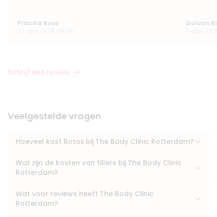
Priscilla Roos
Gulsum Ki
22 april 2026 09:09
6 april 202
Schrijf een review
Veelgestelde vragen
Hoeveel kost Botox bij The Body Clinic Rotterdam?
Wat zijn de kosten van fillers bij The Body Clinic
Rotterdam?
Wat voor reviews heeft The Body Clinic
Rotterdam?