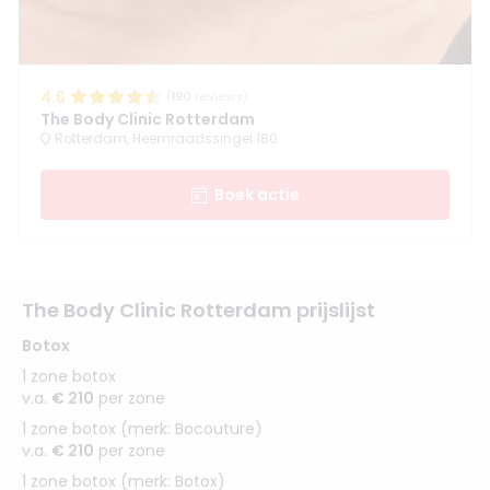
4.6
(
190
reviews)
The Body Clinic Rotterdam
Rotterdam, Heemraadssingel 180
Boek actie
The Body Clinic Rotterdam prijslijst
Botox
1 zone botox
v.a.
€ 210
per zone
1 zone botox (merk: Bocouture)
v.a.
€ 210
per zone
1 zone botox (merk: Botox)