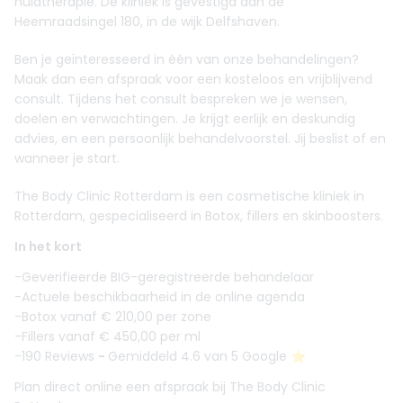
huidtherapie. De kliniek is gevestigd aan de
Heemraadsingel 180, in de wijk Delfshaven.
Ben je geïnteresseerd in één van onze behandelingen?
Maak dan een afspraak voor een kosteloos en vrijblijvend
consult. Tijdens het consult bespreken we je wensen,
doelen en verwachtingen. Je krijgt eerlijk en deskundig
advies, en een persoonlijk behandelvoorstel. Jij beslist of en
wanneer je start.
The Body Clinic Rotterdam is een cosmetische kliniek in
Rotterdam, gespecialiseerd in Botox, fillers en skinboosters.
In het kort
-Geverifieerde BIG-geregistreerde behandelaar
-Actuele beschikbaarheid in de online agenda
-Botox vanaf € 210,00 per zone
-Fillers vanaf € 450,00 per ml
-190 Reviews
-
Gemiddeld 4.6 van 5 Google ⭐️
Plan direct online een afspraak bij The Body Clinic