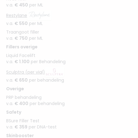
v.a.
€ 450
per ML
Restylane
v.a.
€ 550
per ML
Traangoot filler
v.a.
€ 750
per ML
Fillers overige
Liquid Facelift
v.a.
€ 1.100
per Behandeling
Sculptra (per vial)
v.a.
€ 650
per behandeling
Overige
PRP behandeling
v.a.
€ 400
per behandeling
Safety
BSure Filler Test
v.a.
€ 359
per DNA-test
Skinbooster