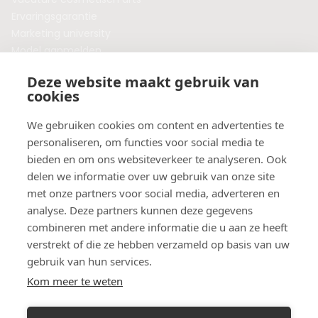
Ervaringsgarantie
Marketing university
Model aanmelden
Plaats een blog
Deze website maakt gebruik van
Algemene voorwaarden
cookies
Privacybeleid
Veelgestelde vragen
We gebruiken cookies om content en advertenties te
personaliseren, om functies voor social media te
Botox behandeling in jouw regio?
bieden en om ons websiteverkeer te analyseren. Ook
Vergelijk klinieken per provincie
delen we informatie over uw gebruik van onze site
Botox Amsterdam
met onze partners voor social media, adverteren en
Botox Rotterdam
analyse. Deze partners kunnen deze gegevens
Botox Utrecht
combineren met andere informatie die u aan ze heeft
Botox Eindhoven
verstrekt of die ze hebben verzameld op basis van uw
Botox Purmerend
gebruik van hun services.
Botox Maastricht
Kom meer te weten
Botox Breda
Botox Nijmegen