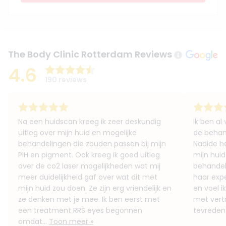
The Body Clinic Rotterdam Reviews
4.6
190 reviews
Na een huidscan kreeg ik zeer deskundig
Ik ben al
uitleg over mijn huid en mogelijke
de behand
behandelingen die zouden passen bij mijn
Nadide h
PIH en pigment. Ook kreeg ik goed uitleg
mijn huid
over de co2 laser mogelijkheden wat mij
behandeli
meer duidelijkheid gaf over wat dit met
haar expe
mijn huid zou doen. Ze zijn erg vriendelijk en
en voel ik
ze denken met je mee. Ik ben eerst met
met vert
een treatment RRS eyes begonnen
tevreden 
omdat...
Toon meer »