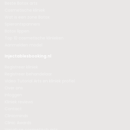
Beste Botox arts
Cosmetische kliniek
Wat is een zone Botox
Spierontspanners
Botox lippen
Top 10 cosmetische klinieken
Aanmelden model
Injectablesbooking.nl
Registreer kliniek
Registreer behandelaar
Video Tutorial Arts en kliniek profiel
Over ons
Inloggen
Kliniek reviews
Contact
Clinicminds
Clinic Awards
Vacature cosmetisch arts