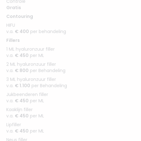
Controle
Gratis
Contouring
HIFU
v.a.
€ 400
per behandeling
Fillers
1 ML hyaluronzuur filler
v.a.
€ 450
per ML
2 ML hyaluronzuur filler
v.a.
€ 800
per Behandeling
3 ML hyaluronzuur filler
v.a.
€ 1.100
per Behandeling
Jukbeenderen filler
v.a.
€ 450
per ML
Kaaklijn filler
v.a.
€ 450
per ML
Lipfiller
v.a.
€ 450
per ML
Neus filler