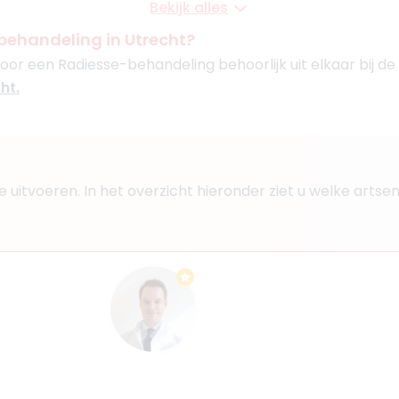
Bekijk alles
versum
behandeling in Utrecht?
voor een Radiesse-behandeling behoorlijk uit elkaar bij de 
Boek consult
ht.
Bekijk artsprofiel
aji
1
sse uitvoeren. In het overzicht hieronder ziet u welke ar
s, Arts
jaar
an den Rijn
Boek consult
Bekijk artsprofiel