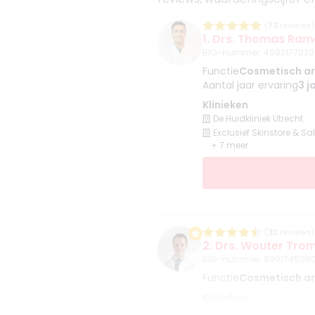
(
73
reviews)
1. Drs. Thomas Ram
BIG-nummer
:
4993177030
Functie
Cosmetisch ar
Aantal jaar ervaring
3 j
Klinieken
De Huidkliniek Utrecht
Exclusief Skinstore & Sa
+ 7 meer
(
32
reviews)
2. Drs. Wouter Tro
BIG-nummer
:
8991745080
Functie
Cosmetisch art
Klinieken
De Gezichtskliniek - Utr