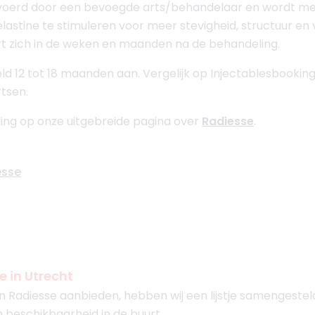
evoerd door een bevoegde arts/behandelaar en wordt m
stine te stimuleren voor meer stevigheid, structuur en v
rt zich in de weken en maanden na de behandeling.
d 12 tot 18 maanden aan. Vergelijk op Injectablesbooking
tsen.
ing op onze uitgebreide pagina over
Radiesse
.
esse
e in Utrecht
 Radiesse aanbieden, hebben wij een lijstje samengesteld
n beschikbaarheid in de buurt.