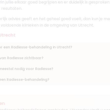
n jullie elkaar goed begrijpen en er duidelijk is gesproke
 resultaten.
eerlijk advies geeft en het geheel goed voelt, dan kun je
n voldoende klinieken in de omgeving van Utrecht.
Boek consult
Bekijk artsprofiel
Utrecht
oor een Radiesse-behandeling in Utrecht?
Mousa
01
t van Radiesse zichtbaar?
ts
aar
 meestal nodig voor Radiesse?
a een Radiesse-behandeling?
um
Boek consult
Bekijk artsprofiel
ven