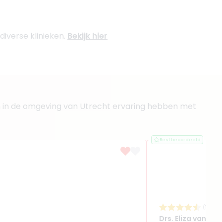
diverse klinieken.
Bekijk hier
tsen in de omgeving van Utrecht ervaring hebben met
Best beoordeeld
(
17
rev
Drs. Eliza van Twi