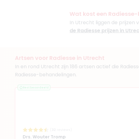
De Gezichtskliniek - Hil
+ 5 meer
Wat kost een Radiesse-
In Utrecht liggen de prijzen 
de Radiesse prijzen in Utrec
(
31
reviews)
3. Drs. George Tokm
Artsen voor Radiesse in Utrecht
BIG-nummer
:
7991959890
In en rond Utrecht zijn 186 artsen actief die Radie
Functie
Cosmetisch art
Radiesse-behandelingen.
Aantal jaar ervaring
11 
Klinieken
Best beoordeeld
Dream Clinics Utrecht
Dream Clinics Alphen a
+ 4 meer
(
32
reviews)
Drs. Wouter Tromp