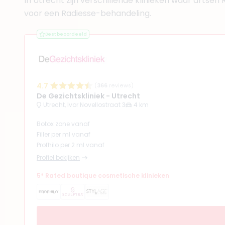
In Utrecht zijn verschillende klinieken waar artsen
(
103
reviews
voor een Radiesse-behandeling.
9. Drs. Babak Mahd
BIG-nummer
:
09911187401
Best beoordeeld
RIZIV-nummer
:
1-13817-14
Aantal jaar ervaring
17 
Klinieken
Huidzorg Nieuwegein
Huid en Haar Clinics
4.7
(
366
reviews)
+ 20 meer
De Gezichtskliniek - Utrecht
Utrecht, Ivor Novellostraat 3
4 km
Botox zone vanaf
Filler per ml vanaf
Profhilo per 2 ml vanaf
(
53
reviews)
Profiel bekijken
10. Drs. Samana J
BIG-nummer
:
899256765
5* Rated boutique cosmetische klinieken
Functie
Cosmetisch ar
Aantal jaar ervaring
6 j
Klinieken
Drs. Samana Clinics Ut