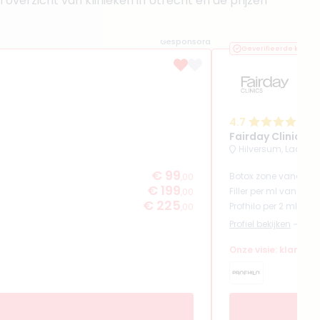
overzicht van klinieken in Utrecht en de prijzen
Gesponsord
Geverifieerde kliniek
4.7
(
Fairday Clinics H
Hilversum, Laapers
€ 99
Botox zone vanaf
,00
€ 199
Filler per ml vanaf
,00
€ 225
Profhilo per 2 ml van
,00
Profiel bekijken
Onze visie: klantvri