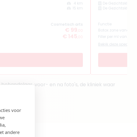
4 km
De Gezichtskliniek 
15 km
De Gezichtskliniek
Functie
Cosmetisch arts
€ 99
Botox zone vanaf
,00
€ 145
Filler per ml vanaf
,00
Bekijk deze specialist
ehandelaar, voor- en na foto's, de kliniek waar
cties voor
 we
ia,
et andere