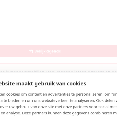
i
list
aar
chiphol
Bekijk agenda
Boek consult
Bekijk artsprofiel
se kunnen verschillen. Veel mensen letten daarom op de b
 artsen in Utrecht.
er
bsite maakt gebruik van cookies
1
Zoek artsen bij jou in de buurt
en cookies om content en advertenties te personaliseren, om fun
list
ia te bieden en om ons websiteverkeer te analyseren. Ook delen
 over uw gebruik van onze site met onze partners voor social med
um
 en analyse. Deze partners kunnen deze gegevens combineren m
et Radiesse in Utrecht