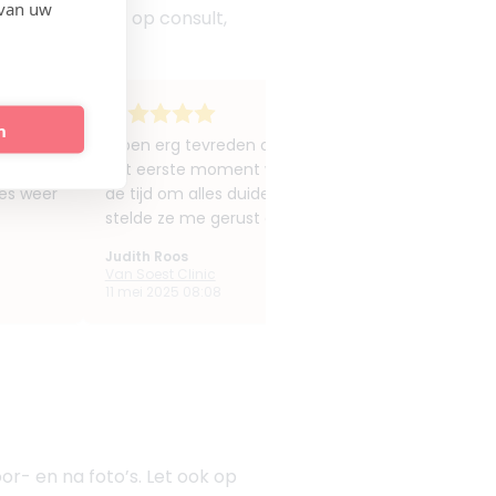
 van uw
n en klinieken op consult,
n
ijd om
Ik ben erg tevreden over mijn bezoek aan Van Soe
ben zo
het eerste moment werd ik goed geadviseerd en v
jes weer
de tijd om alles duidelijk uit te leggen en gaf prof
stelde ze me gerust en vertelde precies wat ze dee
Judith Roos
Van Soest Clinic
11 mei 2025 08:08
oor- en na foto’s. Let ook op