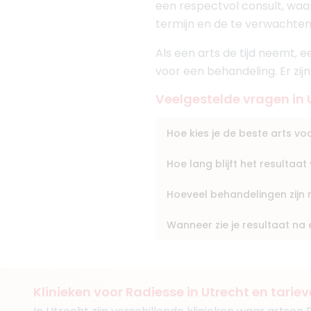
een respectvol consult, waari
Klinieken
Faceland Utrecht
termijn en de te verwachten
Faceland Den Bosch
+ 2 meer
Als een arts de tijd neemt, 
voor een behandeling. Er zij
Veelgestelde vragen in 
Hoe kies je de beste arts v
(
11
reviews)
8. Drs. Ahmad Haj 
BIG-nummer
:
499209948
Hoe lang blijft het resultaa
Functie
Cosmetisch ar
Aantal jaar ervaring
6 j
Hoeveel behandelingen zijn
Klinieken
Wanneer zie je resultaat n
Fairday Clinics Hilvers
Kliniek Titula
Klinieken voor Radiesse in Utrecht en tarie