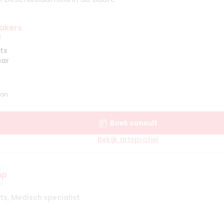
akers
1
ts
aar
lon
Boek consult
Bekijk artsprofiel
mp
1
s, Medisch specialist
echt