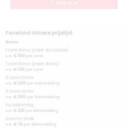
Boek actie
Faceland Almere prijslijst
Botox
1 zone botox (merk: Bocouture)
v.a.
€ 100
per zone
1 zone botox (merk: Botox)
v.a.
€ 130
per zone
2 zones botox
v.a.
€ 200
per behandeling
3 zones botox
v.a.
€ 300
per behandeling
Faceslimming
v.a.
€ 210
per Behandeling
Gummy Smile
v.a.
€ 75
per Behandeling