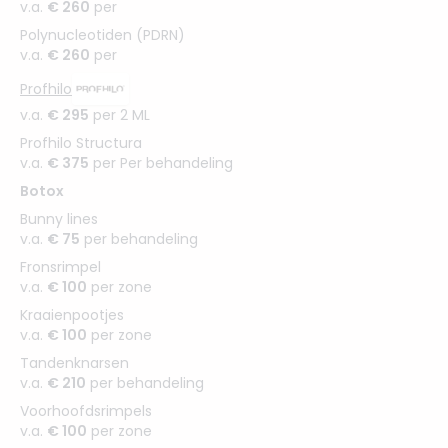
v.a.
€ 260
per
Polynucleotiden (PDRN)
v.a.
€ 260
per
Profhilo
v.a.
€ 295
per 2 ML
Profhilo Structura
v.a.
€ 375
per Per behandeling
Botox
Bunny lines
v.a.
€ 75
per behandeling
Fronsrimpel
v.a.
€ 100
per zone
Kraaienpootjes
v.a.
€ 100
per zone
Tandenknarsen
v.a.
€ 210
per behandeling
Voorhoofdsrimpels
v.a.
€ 100
per zone