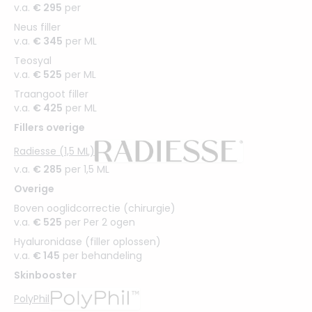
v.a.
€ 295
per
Neus filler
v.a.
€ 345
per ML
Teosyal
v.a.
€ 525
per ML
Traangoot filler
v.a.
€ 425
per ML
Fillers overige
Radiesse (1,5 ML)
v.a.
€ 285
per 1,5 ML
Overige
Boven ooglidcorrectie (chirurgie)
v.a.
€ 525
per Per 2 ogen
Hyaluronidase (filler oplossen)
v.a.
€ 145
per behandeling
Skinbooster
PolyPhil