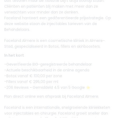
ooit tevoren maar de filosofie blijft altijd voorop staan:
Cliënten en patiënten blij maken met meer dan ze
verwachten voor minder dan ze denken.
Faceland hanteert een gediferentieerde prijsstrategie. Op
deze website staan de injectables tarieven van de
Behandelaars.
Faceland Almere is een cosmetische kliniek in Almere-
Stad, gespecialiseerd in Botox, fillers en skinboosters.
In het kort
-Geverifieerde BIG-geregistreerde behandelaar
-Actuele beschikbaarheid in de online agenda
-Botox vanaf € 100,00 per zone
-Fillers vanaf € 295,00 per ml
-206 Reviews
-
Gemiddeld 4.5 van 5 Google ⭐️
Plan direct online een afspraak bij Faceland Almere.
Faceland is een internationale, snelgroeiende kliniekketen
voor injectables en chirurgie. Faceland groeit sneller dan