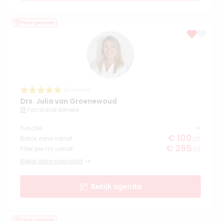
Vaak geboekt
(
1
review)
Drs. Julia van Groenewoud
Faceland Almere
-
Functie
€ 100
Botox zone vanaf
,00
€ 295
Filler per ml vanaf
,00
Bekijk deze specialist
Bekijk agenda
Vaak geboekt