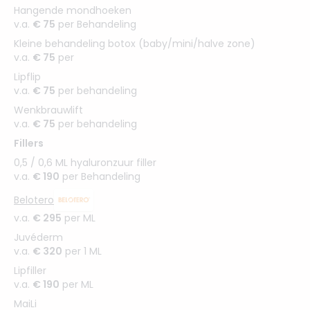
Hangende mondhoeken
v.a.
€ 75
per Behandeling
Kleine behandeling botox (baby/mini/halve zone)
v.a.
€ 75
per
Lipflip
v.a.
€ 75
per behandeling
Wenkbrauwlift
v.a.
€ 75
per behandeling
Fillers
0,5 / 0,6 ML hyaluronzuur filler
v.a.
€ 190
per Behandeling
Belotero
v.a.
€ 295
per ML
Juvéderm
v.a.
€ 320
per 1 ML
Lipfiller
v.a.
€ 190
per ML
MaiLi