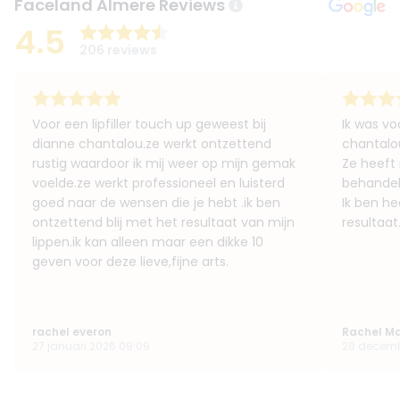
Faceland Almere Reviews
4.5
206 reviews
Voor een lipfiller touch up geweest bij
Ik was voo
dianne chantalou.ze werkt ontzettend
chantalo
rustig waardoor ik mij weer op mijn gemak
Ze heeft 
voelde.ze werkt professioneel en luisterd
behandeli
goed naar de wensen die je hebt .ik ben
Ik ben he
ontzettend blij met het resultaat van mijn
resultaat
lippen.ik kan alleen maar een dikke 10
geven voor deze lieve,fijne arts.
rachel everon
Rachel M
27 januari 2026 09:09
28 decemb