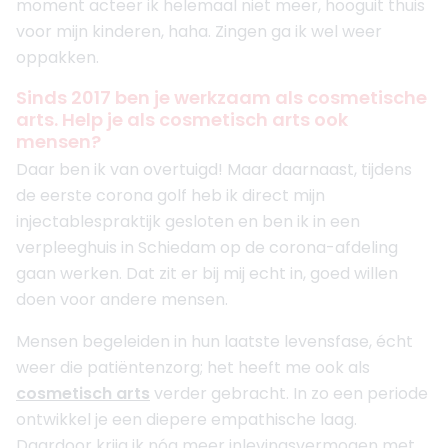
moment acteer ik helemaal niet meer, hooguit thuis
voor mijn kinderen, haha. Zingen ga ik wel weer
oppakken.
Sinds 2017 ben je werkzaam als cosmetische
arts. Help je als cosmetisch arts ook
mensen?
Daar ben ik van overtuigd! Maar daarnaast, tijdens
de eerste corona golf heb ik direct mijn
injectablespraktijk gesloten en ben ik in een
verpleeghuis in Schiedam op de corona-afdeling
gaan werken. Dat zit er bij mij echt in, goed willen
doen voor andere mensen.
Mensen begeleiden in hun laatste levensfase, écht
weer die patiëntenzorg; het heeft me ook als
cosmetisch arts
verder gebracht. In zo een periode
ontwikkel je een diepere empathische laag.
Daardoor krijg ik nóg meer inlevingsvermogen met