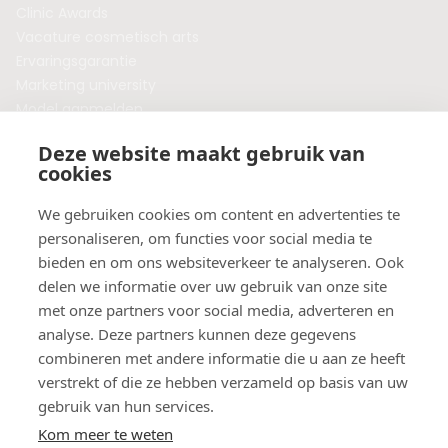
Clinic Awards
Vacature cosmetisch arts
Ervaringsgarantie
Marketing university
Model aanmelden
Plaats een blog
Deze website maakt gebruik van
Algemene voorwaarden
cookies
Privacybeleid
Veelgestelde vragen
We gebruiken cookies om content en advertenties te
personaliseren, om functies voor social media te
Botox behandeling in jouw regio?
bieden en om ons websiteverkeer te analyseren. Ook
Vergelijk klinieken per provincie
delen we informatie over uw gebruik van onze site
Botox Amsterdam
met onze partners voor social media, adverteren en
Botox Rotterdam
analyse. Deze partners kunnen deze gegevens
Botox Utrecht
combineren met andere informatie die u aan ze heeft
Botox Eindhoven
verstrekt of die ze hebben verzameld op basis van uw
Botox Purmerend
gebruik van hun services.
Botox Maastricht
Kom meer te weten