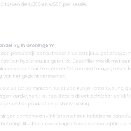
d tussen de €300 en €600 per sessie.
handeling in Groningen?
een persoonlijk consult waarin de arts jouw gezichtsvor
asis van hyaluronzuur gebruikt. Deze filler wordt met een 
ume en contour te creëren. Dit kan een terugwijkende kin
 van het gezicht versterken.
ld 20 tot 30 minuten. Na afloop kun je lichte zwelling, g
gen verdwijnen. Het resultaat is direct zichtbaar en blijft
jk van het product en je stofwisseling.
ningen combineren kinfillers met een holistische aanpak,
betering, lifestyle en voedingsadvies voor een optimaal en