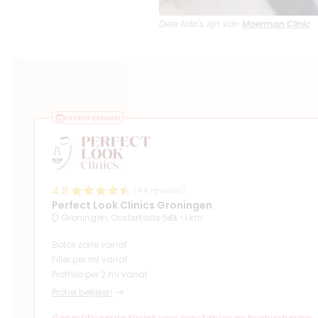
Deze foto's zijn van
Moerman Clinic
Recent geboekt
4.8
(
44
reviews)
Perfect Look Clinics Groningen
Groningen, Oosterkade 5
<1 km
Botox zone vanaf
Filler per ml vanaf
Profhilo per 2 ml vanaf
Profiel bekijken
Gecertificeerde kliniek voor injectables en huidverbering