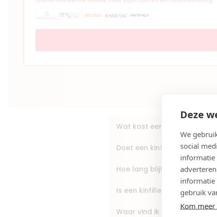
Deze we
Wat kost een kinfiller-beha
We gebruik
social med
Doet een kinfiller-behandeli
informatie
adverteren
Hoe lang blijft het resultaat 
informatie
Is een kinfiller-behandeling v
gebruik va
Kom meer 
Waar vind ik de beste kinfill