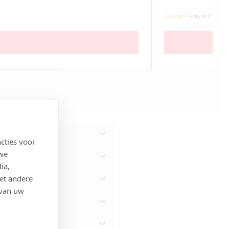
cties voor
 we
ia,
et andere
 van uw