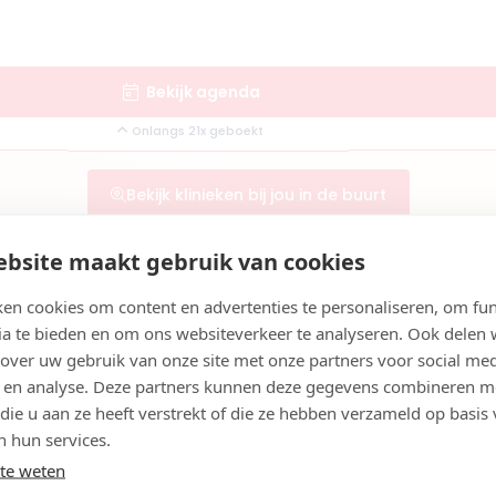
Bekijk agenda
Onlangs 21x geboekt
Bekijk klinieken bij jou in de buurt
bsite maakt gebruik van cookies
ndeling in Groningen?
en cookies om content en advertenties te personaliseren, om fun
ia te bieden en om ons websiteverkeer te analyseren. Ook delen
ng pijn?
 over uw gebruik van onze site met onze partners voor social med
 en analyse. Deze partners kunnen deze gegevens combineren m
van een kinfiller zichtbaar?
 die u aan ze heeft verstrekt of die ze hebben verzameld op basis
eilig?
n hun services.
te weten
er-specialisten in Groningen?