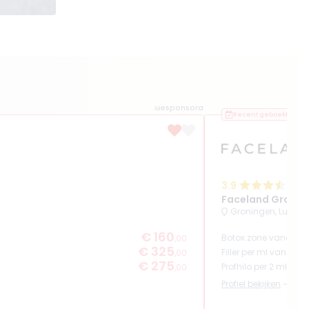
Gesponsord
Recent geboekt
3.9
(
1
Faceland Gronin
Groningen, Lunett
€ 160
Botox zone vanaf
,00
€ 325
Filler per ml vanaf
,00
€ 275
Profhilo per 2 ml van
,00
Profiel bekijken