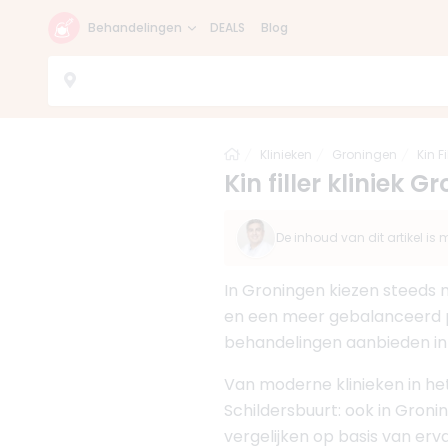
Behandelingen
DEALS
Blog
Home
Klinieken
Groningen
Kin Fi
Kin filler kliniek 
De inhoud van dit artikel i
In Groningen kiezen steeds
en een meer gebalanceerd pro
behandelingen aanbieden in
Van moderne klinieken in he
Schildersbuurt: ook in Groni
vergelijken op basis van erva