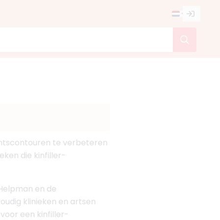
chtscontouren te verbeteren
ken die kinfiller-
s Helpman en de
voudig klinieken en artsen
voor een kinfiller-