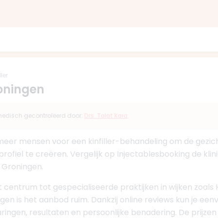
ller
Groningen
s medisch gecontroleerd door:
Drs. Talat Kara
 meer mensen voor een kinfiller-behandeling om de gezi
fiel te creëren. Vergelijk op Injectablesbooking de klinie
 Groningen.
t centrum tot gespecialiseerde praktijken in wijken zoal
ngen is het aanbod ruim. Dankzij online reviews kun je een
ringen, resultaten en persoonlijke benadering. De prijzen 