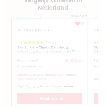
Vergelijk klinieken in
Nederland
Gesponsord
Best beoordeeld
Best b
4.8
4.8
(
324
reviews)
SkinSurgery Clinics Den Haag
SkinSu
Den Haag, Laan van Meerdervoort 677
Bergs
€ 350
Rejuran vanaf
Rejuran
,00
Profiel bekijken
Profiel b
Innerlijk welzijn en uiterlijke schoonheid
Innerlij
gaan hand in hand
gaan ha
Bekijk agenda