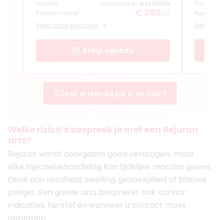
Functie
Functie
Cosmetisch Arts KNMG
€ 350
Rejuran vanaf
Rejuran
,00
Bekijk deze specialist
Bekijk de
Bekijk agenda
Zoek artsen bij jou in de buurt
Welke risico’s bespreek je met een Rejuran
arts?
Rejuran wordt doorgaans goed verdragen, maar
elke injectiebehandeling kan tijdelijke reacties geven.
Denk aan roodheid, zwelling, gevoeligheid of blauwe
plekjes. Een goede arts bespreekt ook contra-
indicaties, herstel en wanneer u contact moet
opnemen.