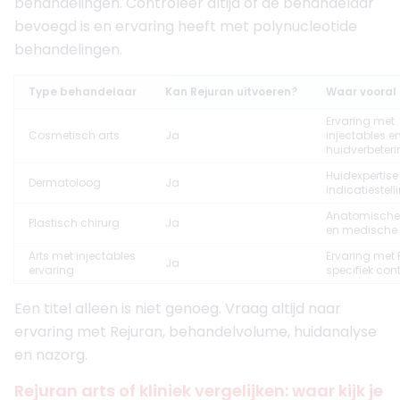
behandelingen. Controleer altijd of de behandelaar
bevoegd is en ervaring heeft met polynucleotide
behandelingen.
Type behandelaar
Kan Rejuran uitvoeren?
Waar vooral 
Ervaring met
Cosmetisch arts
Ja
injectables e
huidverbeter
Huidexpertise
Dermatoloog
Ja
indicatiestell
Anatomische
Plastisch chirurg
Ja
en medische 
Arts met injectables
Ervaring met 
Ja
ervaring
specifiek con
Een titel alleen is niet genoeg. Vraag altijd naar
ervaring met Rejuran, behandelvolume, huidanalyse
en nazorg.
Rejuran arts of kliniek vergelijken: waar kijk je