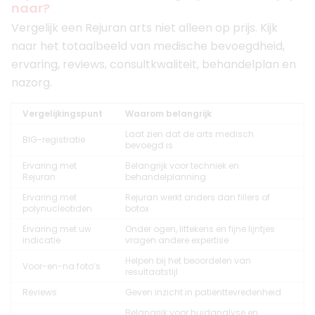
naar?
Vergelijk een Rejuran arts niet alleen op prijs. Kijk
naar het totaalbeeld van medische bevoegdheid,
ervaring, reviews, consultkwaliteit, behandelplan en
nazorg.
Vergelijkingspunt
Waarom belangrijk
Laat zien dat de arts medisch
BIG-registratie
bevoegd is
Ervaring met
Belangrijk voor techniek en
Rejuran
behandelplanning
Ervaring met
Rejuran werkt anders dan fillers of
polynucleotiden
botox
Ervaring met uw
Onder ogen, littekens en fijne lijntjes
indicatie
vragen andere expertise
Helpen bij het beoordelen van
Voor-en-na foto’s
resultaatstijl
Reviews
Geven inzicht in patiënttevredenheid
Belangrijk voor huidanalyse en