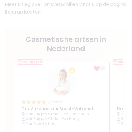
Meer uitleg over prijsverschillen vindt u op de pagina
Rejuran kosten
.
Cosmetische artsen in
Nederland
Vaak geboekt
Vaak gebo
(
1
review)
Drs. Suzanne van Soest-Valkenet
Drs. Al
SkinSurgery Clinics Bergschenhoek
Injec
SkinSurgery Clinics Den Haag
SkinS
Van Soest Clinic
SkinS