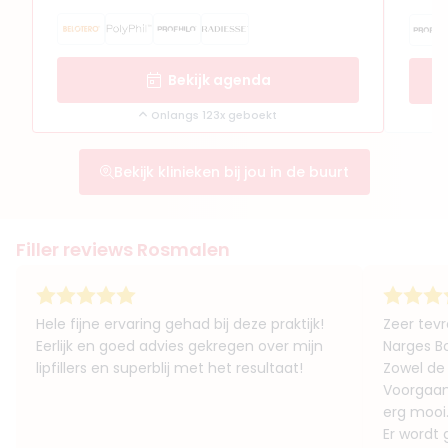
Bekijk agenda
Onlangs 123x geboekt
Bekijk klinieken bij jou in de buurt
Filler reviews Rosmalen
Hele fijne ervaring gehad bij deze praktijk!
Zeer tev
Eerlijk en goed advies gekregen over mijn
Narges Bo
lipfillers en superblij met het resultaat!
Zowel de 
Voorgaan
erg mooi
Er wordt 