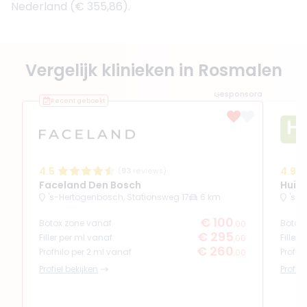
Nederland (€ 355,86).
Vergelijk klinieken in Rosmalen
Gesponsord
Recent geboekt
4.5
4.9
(
93
reviews)
Faceland Den Bosch
Huidz
's-Hertogenbosch, Stationsweg 17
6 km
's-
€ 100
Botox zone vanaf
Botox
,00
€ 295
Filler per ml vanaf
Filler
,00
€ 260
Profhilo per 2 ml vanaf
Profhi
,00
Profiel bekijken
Profiel