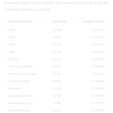
je eerst meer informatie? Een eerste consult is bij de
meeste klinieken gratis.
BEHANDELING
EENHEID
VANAF PRIJS
Filler
0,5 ML
€ 169,00
Filler
1,0 ML
€ 169,00
Filler
2,0 ML
€ 498,00
Filler
3,0 ML
€ 498,00
Lipfiller
1,0 ML
€ 169,00
Tear trough filler
1,0 ML
€ 190,29
Wallen onder ogen
1,0 ML
€ 190,29
Jukbeenderen
1,0 ML
€ 169,00
Kaaklijn
2,0 ML
€ 498,00
Lippen opvullen
1,0 ML
€ 169,00
Neuslippenplooi
1,0 ML
€ 169,00
Marionetlijnen
1,0 ML
€ 169,00