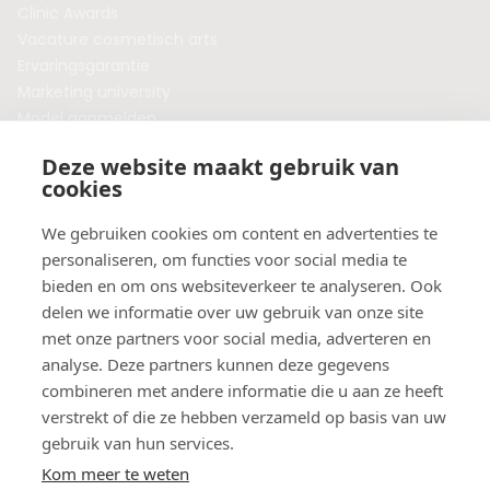
Clinic Awards
Vacature cosmetisch arts
Ervaringsgarantie
Marketing university
Model aanmelden
Plaats een blog
Deze website maakt gebruik van
Algemene voorwaarden
cookies
Privacybeleid
Veelgestelde vragen
We gebruiken cookies om content en advertenties te
personaliseren, om functies voor social media te
Botox behandeling in jouw regio?
bieden en om ons websiteverkeer te analyseren. Ook
Vergelijk klinieken per provincie
delen we informatie over uw gebruik van onze site
Botox Amsterdam
met onze partners voor social media, adverteren en
Botox Rotterdam
analyse. Deze partners kunnen deze gegevens
Botox Utrecht
combineren met andere informatie die u aan ze heeft
Botox Eindhoven
verstrekt of die ze hebben verzameld op basis van uw
Botox Purmerend
gebruik van hun services.
Botox Maastricht
Kom meer te weten