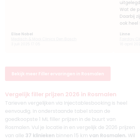
uitgeleg
Wat de pri
Daarbij z
ook heel f
Elise Nobel
Linne
Medisch & Mooi Clinics Den Bosch
Fairday Cl
3 juli 2025 17:05
16 april 20
Bekijk meer Filler ervaringen in Rosmalen
Vergelijk filler prijzen 2026 in Rosmalen
Tarieven vergelijken via Injectablesbooking is heel
eenvoudig. In onderstaande tabel staan de
goedkoopste 1 ML filler prijzen in de buurt van
Rosmalen. Vul je locatie in en vergelijk de 2026 prijzen
van alle
37 klinieken
binnen 15 km
van Rosmalen.
Wil