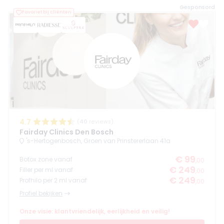
Gesponsord
Favoriet bij cliënten
4.7
(
40
reviews)
Fairday Clinics Den Bosch
's-Hertogenbosch, Groen van Prinstererlaan 41a
€ 99
Botox zone vanaf
,00
€ 249
Filler per ml vanaf
,00
€ 249
Profhilo per 2 ml vanaf
,00
Profiel bekijken
Onze visie: klantvriendelijk, eerlijkheid en veilig!