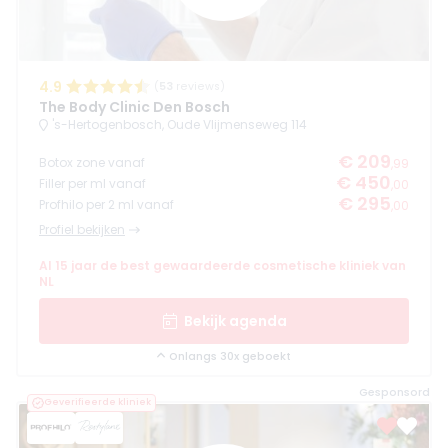
4.9
(
53
reviews)
The Body Clinic Den Bosch
's-Hertogenbosch, Oude Vlijmenseweg 114
€ 209
Botox zone vanaf
,99
€ 450
Filler per ml vanaf
,00
€ 295
Profhilo per 2 ml vanaf
,00
Profiel bekijken
Al 15 jaar de best gewaardeerde cosmetische kliniek van
NL
Bekijk agenda
Onlangs 30x geboekt
Gesponsord
Geverifieerde kliniek