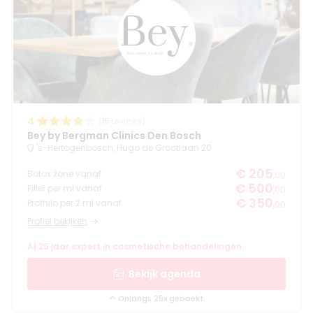
4
(
15
reviews)
Bey by Bergman Clinics Den Bosch
's-Hertogenbosch, Hugo de Grootlaan 20
€ 205
Botox zone vanaf
,00
€ 500
Filler per ml vanaf
,00
€ 350
Profhilo per 2 ml vanaf
,00
Profiel bekijken
Al 25 jaar expert in cosmetische behandelingen.
Bekijk agenda
Onlangs 25x geboekt