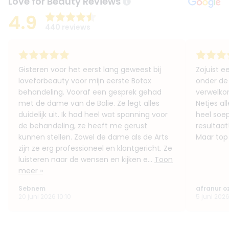
Love for Beauty Reviews
4.9
440 reviews
Gisteren voor het eerst lang geweest bij
Zojuist 
loveforbeauty voor mijn eerste Botox
onder de 
behandeling. Vooraf een gesprek gehad
verwelkom
met de dame van de Balie. Ze legt alles
Netjes al
duidelijk uit. Ik had heel wat spanning voor
heel soe
de behandeling, ze heeft me gerust
resultaat
kunnen stellen. Zowel de dame als de Arts
Maar top
zijn ze erg professioneel en klantgericht. Ze
luisteren naar de wensen en kijken e...
Toon
meer »
Sebnem
afranur o
20 juni 2026 10:10
5 juni 2026