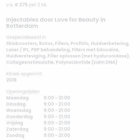
v.a.
€ 275
per 2 ML
Injectables door Love for Beauty in
Rotterdam
Gespecialiseerd in
Skinboosters
,
Botox
,
Fillers
,
Profhilo
,
Huidverbetering
,
Laser / IPL
,
PRP behandeling
,
Fillers met lidocaïne
,
Huidversteviging
,
Filler oplossen (met hyaluronidase)
,
Collageenstimulatie
,
Polynucleotide (zalm DNA)
Kliniek opgericht
2018
Openingstijden
Maandag
9:00 - 21:00
Dinsdag
9:00 - 21:00
Woensdag
9:00 - 21:00
Donderdag
9:00 - 21:00
Vrijdag
9:00 - 21:00
Zaterdag
9:00 - 21:00
Zondag
9:00 - 21:00