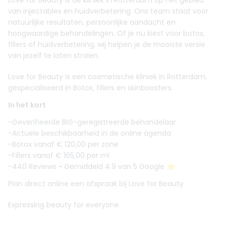
Love for Beauty is dé kliniek in Rotterdam op het gebied
van injectables en huidverbetering. Ons team staat voor
natuurlijke resultaten, persoonlijke aandacht en
hoogwaardige behandelingen. Of je nu kiest voor botox,
fillers of huidverbetering, wij helpen je de mooiste versie
van jezelf te laten stralen.
Love for Beauty is een cosmetische kliniek in Rotterdam,
gespecialiseerd in Botox, fillers en skinboosters.
In het kort
-Geverifieerde BIG-geregistreerde behandelaar
-Actuele beschikbaarheid in de online agenda
-Botox vanaf € 120,00 per zone
-Fillers vanaf € 165,00 per ml
-440 Reviews
-
Gemiddeld 4.9 van 5 Google ⭐️
Plan direct online een afspraak bij Love for Beauty.
Expressing beauty for everyone