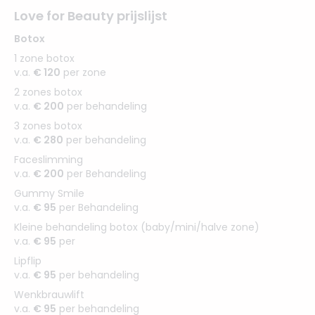
Love for Beauty prijslijst
Botox
1 zone botox
v.a.
€ 120
per zone
2 zones botox
v.a.
€ 200
per behandeling
3 zones botox
v.a.
€ 280
per behandeling
Faceslimming
v.a.
€ 200
per Behandeling
Gummy Smile
v.a.
€ 95
per Behandeling
Kleine behandeling botox (baby/mini/halve zone)
v.a.
€ 95
per
Lipflip
v.a.
€ 95
per behandeling
Wenkbrauwlift
v.a.
€ 95
per behandeling