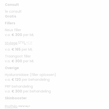
Consult
1e consult
Gratis
Fillers
Neus filler
v.a.
€ 300
per ML
Stylage
v.a.
€ 165
per ML
Traangoot filler
v.a.
€ 300
per ML
Overige
Hyaluronidase (filler oplossen)
v.a.
€ 120
per behandeling
PRP behandeling
v.a.
€ 300
per behandeling
Skinbooster
Profhilo