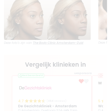
Deze fot
Deze foto's zijn van
The Body Clinic Amsterdam-Zuid
Vergelijk klinieken in
Gesponsord
Best beoordeeld
Geveri
4.7
5
(
464
reviews)
De Gezichtskliniek - Amsterdam
Waterl
Amsterdam, Overtoom 524-H
11 km
Amster