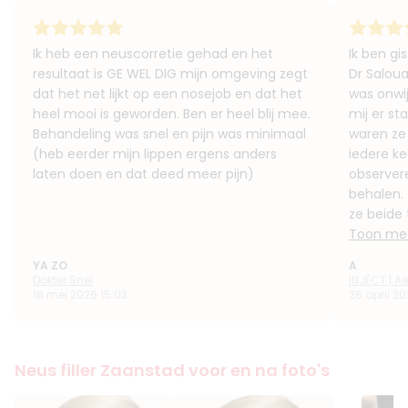
Ik heb een neuscorretie gehad en het
Ik ben gi
resultaat is GE WEL DIG mijn omgeving zegt
Dr Saloua
dat het net lijkt op een nosejob en dat het
was onwi
heel mooi is geworden. Ben er heel blij mee.
mij er s
Behandeling was snel en pijn was minimaal
waren ze 
(heb eerder mijn lippen ergens anders
iedere k
laten doen en dat deed meer pijn)
observere
behalen.
ze beide 
Toon mee
YA ZO
A
Dokter Snel
INJĒCT | Ae
18 mei 2026 15:03
26 april 2
Neus filler Zaanstad voor en na foto's