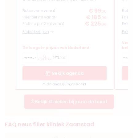
€ 99
Botox zone vanaf
Botox z
,00
€ 185
Filler per ml vanaf
Filler pe
,00
€ 225
Profhilo per 2 ml vanaf
Profhilo
,00
Profiel bekijken
Profiel b
Verfijn
De laagste prijzen van Nederland
behand
Bekijk agenda
Onlangs 853x geboekt
Bekijk klinieken bij jou in de buurt
FAQ neus filler kliniek Zaanstad