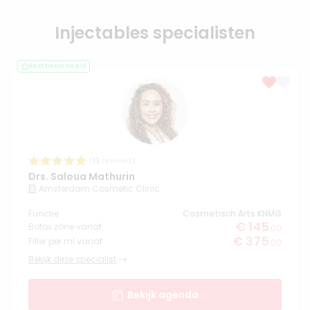
Injectables specialisten
Best beoordeeld
(
13
reviews)
Drs. Saloua Mathurin
Amsterdam Cosmetic Clinic
Functie
Cosmetisch Arts KNMG
€ 145
Botox zone vanaf
,00
€ 375
Filler per ml vanaf
,00
Bekijk deze specialist
Bekijk agenda