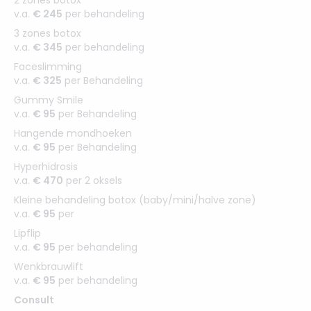
v.a.
€ 245
per behandeling
3 zones botox
v.a.
€ 345
per behandeling
Faceslimming
v.a.
€ 325
per Behandeling
Gummy Smile
v.a.
€ 95
per Behandeling
Hangende mondhoeken
v.a.
€ 95
per Behandeling
Hyperhidrosis
v.a.
€ 470
per 2 oksels
Kleine behandeling botox (baby/mini/halve zone)
v.a.
€ 95
per
Lipflip
v.a.
€ 95
per behandeling
Wenkbrauwlift
v.a.
€ 95
per behandeling
Consult