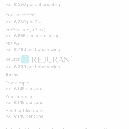
v.a.
€ 250
per behandeling
Profhilo
v.a.
€ 350
per 2 ML
Profhilo Body (6 ml)
v.a.
€ 695
per behandeling
RRS Eyes
v.a.
€ 480
per behandeling
Rejuran
v.a.
€ 300
per behandeling
Botox
Fronsrimpel
v.a.
€ 145
per zone
Kraaienpootjes
v.a.
€ 145
per zone
Voorhoofdsrimpels
v.a.
€ 145
per zone