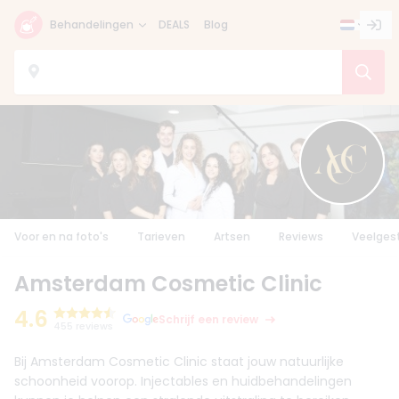
Behandelingen
DEALS
Blog
Voor en na foto's
Tarieven
Artsen
Reviews
Veelges
Amsterdam Cosmetic Clinic
4.6
Schrijf een review
455 reviews
Bij Amsterdam Cosmetic Clinic staat jouw natuurlijke
schoonheid voorop. Injectables en huidbehandelingen