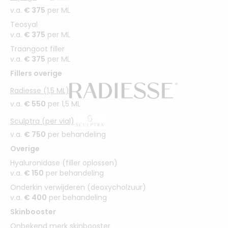
v.a.
€ 375
per ML
Teosyal
v.a.
€ 375
per ML
Traangoot filler
v.a.
€ 375
per ML
Fillers overige
Radiesse (1,5 ML)
v.a.
€ 550
per 1,5 ML
Sculptra (per vial)
v.a.
€ 750
per behandeling
Overige
Hyaluronidase (filler oplossen)
v.a.
€ 150
per behandeling
Onderkin verwijderen (deoxycholzuur)
v.a.
€ 400
per behandeling
Skinbooster
Onbekend merk skinbooster