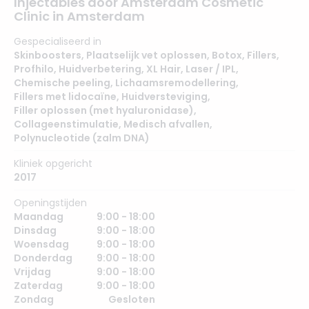
Injectables door Amsterdam Cosmetic
Clinic in Amsterdam
Gespecialiseerd in
Skinboosters
,
Plaatselijk vet oplossen
,
Botox
,
Fillers
,
Profhilo
,
Huidverbetering
,
XL Hair
,
Laser / IPL
,
Chemische peeling
,
Lichaamsremodellering
,
Fillers met lidocaïne
,
Huidversteviging
,
Filler oplossen (met hyaluronidase)
,
Collageenstimulatie
,
Medisch afvallen
,
Polynucleotide (zalm DNA)
Kliniek opgericht
2017
Openingstijden
Maandag
9:00 - 18:00
Dinsdag
9:00 - 18:00
Woensdag
9:00 - 18:00
Donderdag
9:00 - 18:00
Vrijdag
9:00 - 18:00
Zaterdag
9:00 - 18:00
Zondag
Gesloten