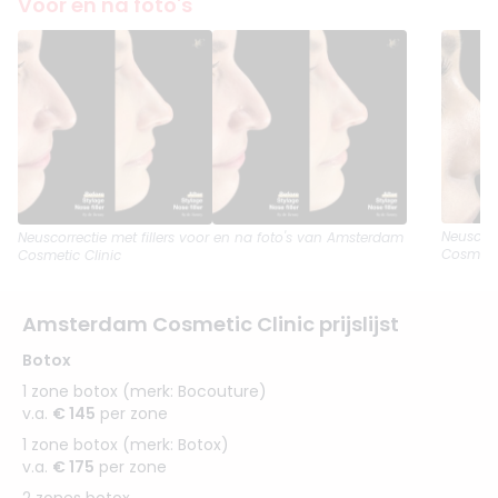
Voor en na foto's
Neuscorr
Neuscorrectie met fillers
voor en na foto's van Amsterdam
Cosmetic
Cosmetic Clinic
Amsterdam Cosmetic Clinic prijslijst
Botox
1 zone botox (merk: Bocouture)
v.a.
€ 145
per zone
1 zone botox (merk: Botox)
v.a.
€ 175
per zone
2 zones botox