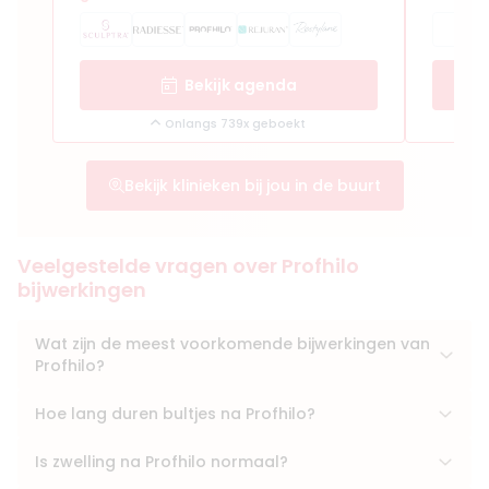
8. DokterEs Eindhoven
5
(
282
reviews)
Bekijk agenda
Opgericht in
2017
Aantal behandelaren
4
Onlangs 739x geboekt
Meer informatie of maak een afspraak
Bekijk klinieken bij jou in de buurt
9. Happy Fillers
5
(
23
reviews)
Opgericht in
2022
Veelgestelde vragen over Profhilo
Aantal behandelaren
1
bijwerkingen
Meer informatie of maak een afspraak
Wat zijn de meest voorkomende bijwerkingen van
Profhilo?
10. Cosmopolitan Clinic Amsterdam
5
(
128
reviews)
Hoe lang duren bultjes na Profhilo?
Opgericht in
2020
Aantal behandelaren
3
Is zwelling na Profhilo normaal?