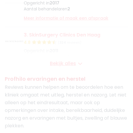
Opgericht in
2017
Aantal behandelaren
2
Meer informatie of maak een afspraak
3. SkinSurgery Clinics Den Haag
4.8
(
324
reviews)
Opgericht in
2011
Aantal behandelaren
9
Bekijk alles
Meer informatie of maak een afspraak
Profhilo ervaringen en herstel
4. Kansai
Reviews kunnen helpen om te beoordelen hoe een
5
(
348
reviews)
kliniek omgaat met uitleg, herstel en nazorg. Let niet
Opgericht in
2023
alleen op het eindresultaat, maar ook op
Aantal behandelaren
1
opmerkingen over intake, bereikbaarheid, duidelijke
Meer informatie of maak een afspraak
nazorg en ervaringen met bultjes, zwelling of blauwe
plekken.
5. MH Kliniek Rijswijk