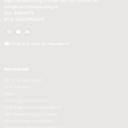
Injectablesbooking.nl onderdeel van Halftien BV
info@injectablesbooking.nl
KVK: 81484879
BTW: NL862111808B01
Schrijf je in voor de nieuwsbrief
Kennisbank
Botox & filler DEALS
Wat is Botox
Fillers
Hoe lang werkt Botox?
Wat is de beste Botox kliniek?
Alle merken botulinetoxine
Botox kosten vergelijken