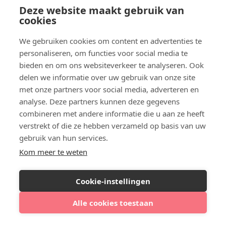
Contact
Deze website maakt gebruik van
Clinicminds
cookies
Clinic Awards
We gebruiken cookies om content en advertenties te
Vacature cosmetisch arts
personaliseren, om functies voor social media te
Ervaringsgarantie
bieden en om ons websiteverkeer te analyseren. Ook
Marketing university
delen we informatie over uw gebruik van onze site
Model aanmelden
met onze partners voor social media, adverteren en
Plaats een blog
analyse. Deze partners kunnen deze gegevens
Algemene voorwaarden
combineren met andere informatie die u aan ze heeft
Privacybeleid
verstrekt of die ze hebben verzameld op basis van uw
Veelgestelde vragen
gebruik van hun services.
Botox behandeling in jouw regio?
Kom meer te weten
Vergelijk klinieken per provincie
Botox Amsterdam
Cookie-instellingen
Botox Rotterdam
Botox Utrecht
Alle cookies toestaan
Bekijk klinieken bij jou in de buurt
Botox Eindhoven