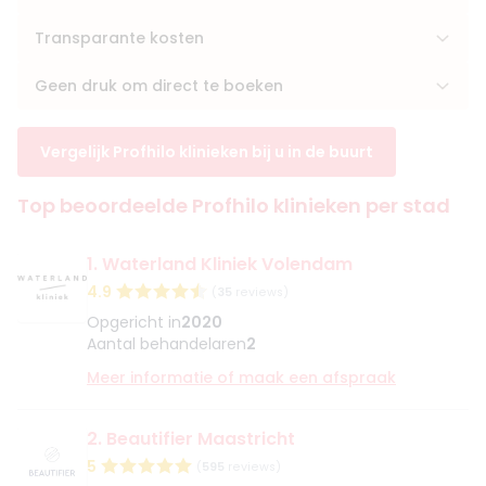
Transparante kosten
Geen druk om direct te boeken
Vergelijk Profhilo klinieken bij u in de buurt
Top beoordeelde Profhilo klinieken per stad
1. Waterland Kliniek Volendam
4.9
(
35
reviews)
Opgericht in
2020
Aantal behandelaren
2
Meer informatie of maak een afspraak
2. Beautifier Maastricht
5
(
595
reviews)