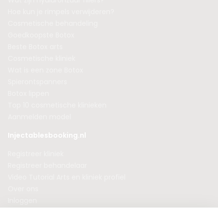
Wat zijn hyaluronzuur fillers?
Hoe kun je rimpels verwijderen?
Cosmetische behandeling
Goedkoopste Botox
Beste Botox arts
Cosmetische kliniek
Wat is een zone Botox
Spierontspanners
Botox lippen
Top 10 cosmetische klinieken
Aanmelden model
Injectablesbooking.nl
Registreer kliniek
Registreer behandelaar
Video Tutorial Arts en kliniek profiel
Over ons
Inloggen
Kliniek reviews