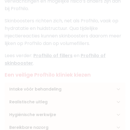
verwachtingen en mogelijke risico’s anders zijn dan
bij Profhilo.
Skinboosters richten zich, net als Profhilo, vaak op
hydratatie en huidstructuur. Qua tijdelijke
injectiereacties kunnen skinboosters daarom meer
lijken op Profhilo dan op volumefillers.
Lees verder:
Profhilo of fillers
en
Profhilo of
skinbooster
.
Een veilige Profhilo kliniek kiezen
Intake vóór behandeling
Realistische uitleg
Hygiënische werkwijze
Bereikbare nazorg