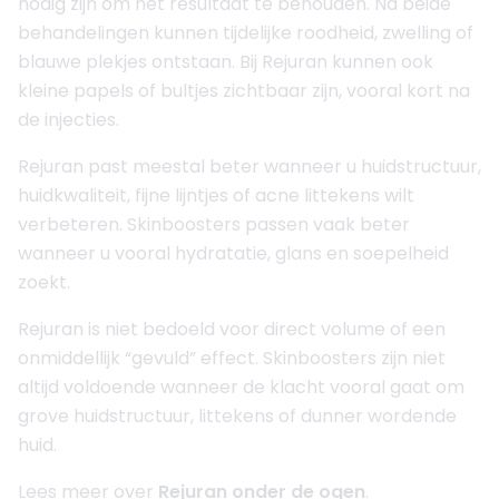
nodig zijn om het resultaat te behouden. Na beide
behandelingen kunnen tijdelijke roodheid, zwelling of
blauwe plekjes ontstaan. Bij Rejuran kunnen ook
kleine papels of bultjes zichtbaar zijn, vooral kort na
de injecties.
Rejuran past meestal beter wanneer u huidstructuur,
huidkwaliteit, fijne lijntjes of acne littekens wilt
verbeteren. Skinboosters passen vaak beter
wanneer u vooral hydratatie, glans en soepelheid
zoekt.
Rejuran is niet bedoeld voor direct volume of een
onmiddellijk “gevuld” effect. Skinboosters zijn niet
altijd voldoende wanneer de klacht vooral gaat om
grove huidstructuur, littekens of dunner wordende
huid.
Lees meer over
Rejuran onder de ogen
.