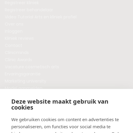
Registreer kliniek
Registreer behandelaar
Video Tutorial Arts en kliniek profiel
Over ons
Inloggen
Kliniek reviews
Contact
Clinicminds
Clinic Awards
Vacature cosmetisch arts
Ervaringsgarantie
Marketing university
Model aanmelden
Plaats een blog
Deze website maakt gebruik van
Algemene voorwaarden
cookies
Privacybeleid
Veelgestelde vragen
We gebruiken cookies om content en advertenties te
personaliseren, om functies voor social media te
Botox behandeling in jouw regio?