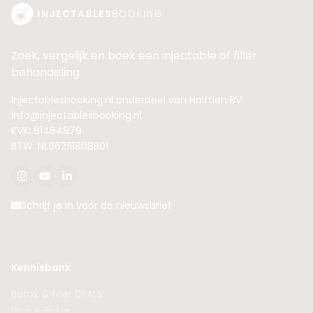
Zoek, vergelijk en boek een injectable of filler
behandeling
Injectablesbooking.nl onderdeel van Halftien BV
info@injectablesbooking.nl
KVK: 81484879
BTW: NL862111808B01
Schrijf je in voor de nieuwsbrief
Kennisbank
Botox & filler DEALS
Wat is Botox