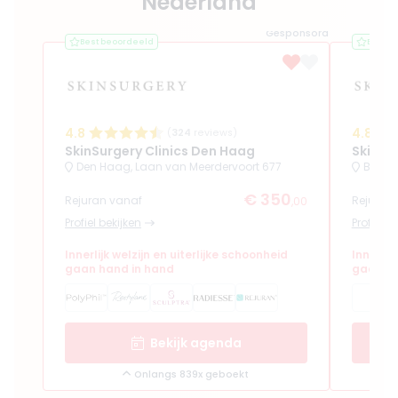
Nederland
Gesponsord
Best beoordeeld
Best b
4.8
4.8
(
324
reviews)
SkinSurgery Clinics Den Haag
SkinSu
Den Haag, Laan van Meerdervoort 677
Bergs
€ 350
Rejuran vanaf
Rejuran
,00
Profiel bekijken
Profiel b
Innerlijk welzijn en uiterlijke schoonheid
Innerlij
gaan hand in hand
gaan ha
Bekijk agenda
Onlangs 839x geboekt