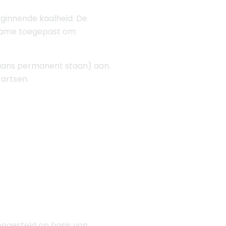
ginnende kaalheid. De
 name toegepast om
gaans permanent staan) aan.
 artsen.
.
engesteld op basis van