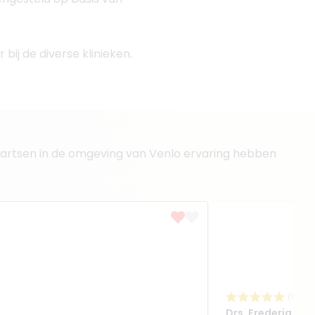
bij de diverse klinieken.
lke artsen in de omgeving van Venlo ervaring hebben
(
8
revi
Drs. Frederique