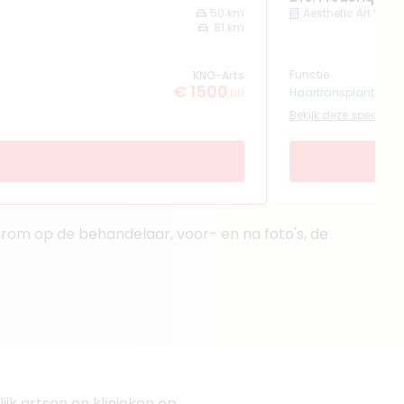
50 km
Aesthetic Art Valk
81 km
Functie
KNO-Arts
€ 1500
Haartransplantatie 
,00
Bekijk deze specialist
rom op de behandelaar, voor- en na foto's, de
jk artsen en klinieken op