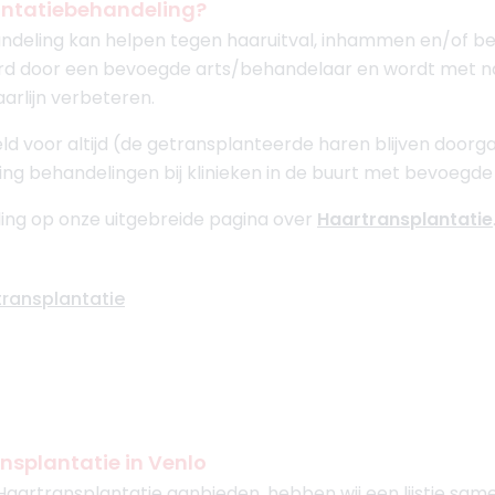
antatiebehandeling?
ndeling kan helpen tegen haaruitval, inhammen en/of be
erd door een bevoegde arts/behandelaar en wordt met
aarlijn verbeteren.
ld voor altijd (de getransplanteerde haren blijven door
ing behandelingen bij klinieken in de buurt met bevoegde
ing op onze uitgebreide pagina over
Haartransplantatie
transplantatie
nsplantatie in Venlo
Haartransplantatie aanbieden, hebben wij een lijstje sam