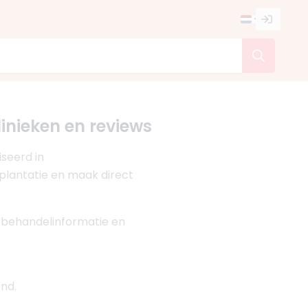
linieken en reviews
seerd in
splantatie en maak direct
, behandelinformatie en
nd.