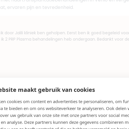
aat, ervaren pijn en tevredenheid.
k door Jalili kliniek ben geholpen. Eerst ben ik goed begeleid voo
r ik 2 PRP Plasma behandelingen heb ondergaan. Bedankt voor 
bsite maakt gebruik van cookies
atie ervaringen in Venlo
en cookies om content en advertenties te personaliseren, om fun
ia te bieden en om ons websiteverkeer te analyseren. Ook delen
antatie arts in de buurt?
 over uw gebruik van onze site met onze partners voor social med
lantatie niet alleen op prijs, maar vooral op ervaring, re
 en analyse. Deze partners kunnen deze gegevens combineren m
sult, waarin jullie elkaar goed begrijpen en er duidelijk 
 die u aan ze heeft verstrekt of die ze hebben verzameld op basis