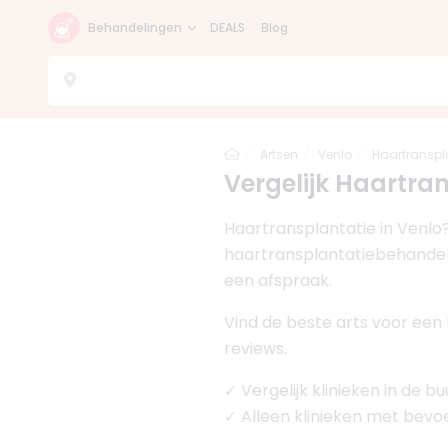
Behandelingen
DEALS
Blog
Home
Artsen
Venlo
Haartranspl
Vergelijk Haartrans
Haartransplantatie in Venlo?
haartransplantatiebehandelin
een afspraak.
Vind de beste arts voor een 
reviews.
✓ Vergelijk klinieken in de b
✓ Alleen klinieken met bev