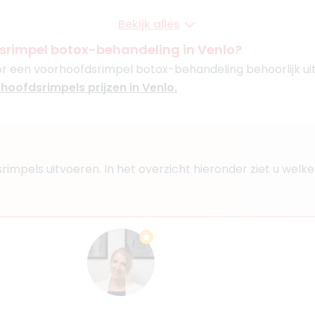
Bekijk alles
Boek consult
srimpel botox-behandeling in Venlo?
oor een voorhoofdsrimpel botox-behandeling behoorlijk uit 
Bekijk artsprofiel
rhoofdsrimpels prijzen in Venlo.
ijnhoven
30
ige
aar
dsrimpels uitvoeren. In het overzicht hieronder ziet u we
Boek consult
Bekijk artsprofiel