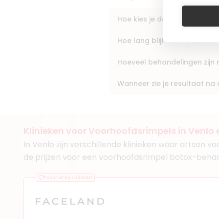
Hoe kies je de beste arts v
Hoe lang blijft het resulta
(
1
review)
6. Dr. Med Susanne
Hoeveel behandelingen zijn
Functie
Huisarts
Wanneer zie je resultaat n
Klinieken
Falten-doc.de Wrinkle 
Klinieken voor Voorhoofdsrimpels in Venlo 
In Venlo zijn verschillende klinieken waar artsen 
de prijzen voor een voorhoofdsrimpel botox-behan
Favoriet bij cliënten