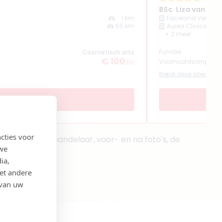
BSc. Liza van Dui
1 km
Faceland Venlo
55 km
Aurea Clinics
+ 2 meer
Functie
Cosmetisch arts
€ 100
Voorhoofdsrimpels 
,00
Bekijk deze specialist
cties voor
rom op de behandelaar, voor- en na foto's, de
 we
ia,
et andere
IV geregistreerd)
 van uw