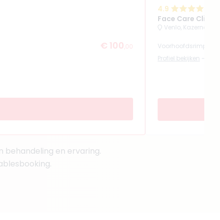
4.9
(
Face Care Clinic 
Venlo, Kazernestra
€ 100
Voorhoofdsrimpels 
,00
Profiel bekijken
an behandeling en ervaring.
tablesbooking.