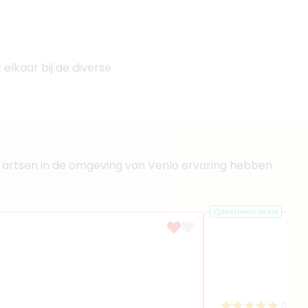
elkaar bij de diverse
lke artsen in de omgeving van Venlo ervaring hebben
Best beoordeeld
(
12
rev