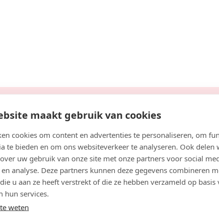
ts
aar
eijerland
Bekijk agenda
Boek consult
bsite maakt gebruik van cookies
Bekijk artsprofiel
en cookies om content en advertenties te personaliseren, om fun
oofdsrimpels kunnen verschillen. Veel mensen letten daa
ia te bieden en om ons websiteverkeer te analyseren. Ook delen
atiënten met artsen in Venlo.
der Meij
 over uw gebruik van onze site met onze partners voor social med
 en analyse. Deze partners kunnen deze gegevens combineren m
s KNMG, Cosmetisch arts, Basisarts, Arts, Overige (BIG / RIZ
Zoek artsen bij jou in de buurt
 die u aan ze heeft verstrekt of die ze hebben verzameld op basis
jaar
n hun services.
te weten
ntrum Horst
Venlo