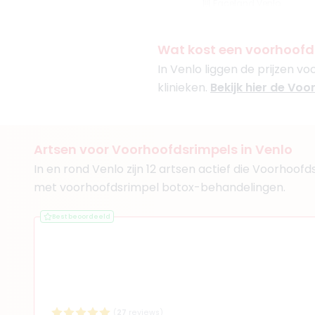
Faceland Venlo
CliniQ InjectiQ
Wat kost een voorhoofd
In Venlo liggen de prijzen v
klinieken.
Bekijk hier de Voo
(
12
reviews)
3. BSc. Liza van Du
BIG-nummer
:
599296033
Artsen voor Voorhoofdsrimpels in Venlo
Functie
Verpleegkund
Aantal jaar ervaring
2 j
In en rond Venlo zijn 12 artsen actief die Voorhoof
Klinieken
met voorhoofdsrimpel botox-behandelingen.
Faceland Venlo
Aurea Clinics
Best beoordeeld
+ 2 meer
(
27
reviews)
(
8
reviews)