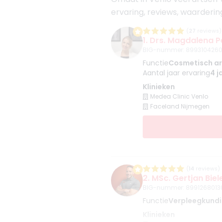
ervaring, reviews, waarderin
(
27
reviews)
1. Drs. Magdalena P
BIG-nummer
:
8993104260
Functie
Cosmetisch ar
Aantal jaar ervaring
4 j
Klinieken
Medea Clinic Venlo
Faceland Nijmegen
(
14
reviews)
2. MSc. Gertjan Biel
BIG-nummer
:
8991268013
Functie
Verpleegkundi
Klinieken