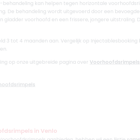
-behandeling kan helpen tegen horizontale voorhoofdsri
ling. De behandeling wordt uitgevoerd door een bevoegd
ladder voorhoofd en een frissere, jongere uitstraling. 
d 3 tot 4 maanden aan. Vergelijk op Injectablesbooking b
en.
ing op onze uitgebreide pagina over
Voorhoofdsrimpels
rhoofdsrimpels
fdsrimpels in Venlo
Voorhoofdsrimpels aanbieden, hebben wij een lijstje sam