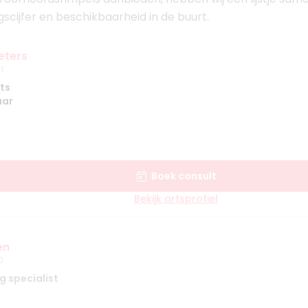
gscijfer en beschikbaarheid in de buurt.
eters
1
ts
aar
Boek consult
Bekijk artsprofiel
en
0
g specialist