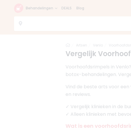
Behandelingen
DEALS
Blog
Home
Artsen
Venlo
Voorhoofdsr
Vergelijk Voorhoof
Voorhoofdsrimpels in Venlo?
botox-behandelingen. Vergel
Vind de beste arts voor een
en reviews.
✓ Vergelijk klinieken in de 
✓ Alleen klinieken met bev
Wat is een voorhoofdsr