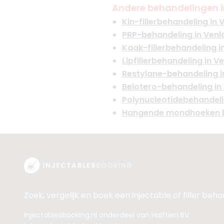
Andere behandelingen i
Kin-fillerbehandeling in 
PRP-behandeling in Venl
Kaak-fillerbehandeling i
Lipfillerbehandeling in V
Restylane-behandeling i
Belotero-behandeling in
Polynucleotidebehandeli
Hangende mondhoeken b
Zoek, vergelijk en boek een injectable of filler beh
Injectablesbooking.nl onderdeel van Halftien BV