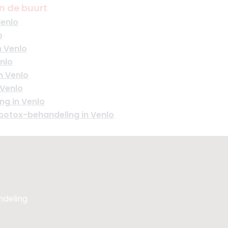
n de buurt
Venlo
o
n Venlo
enlo
n Venlo
 Venlo
ng in Venlo
otox-behandeling in Venlo
andeling