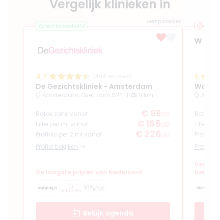
Vergelijk klinieken in
Gesponsord
Best beoordeeld
Geveri
4.7
5
(
464
reviews)
De Gezichtskliniek - Amsterdam
Waterl
Amsterdam, Overtoom 524-H
11 km
Amster
€ 99
Botox zone vanaf
Botox z
,00
€ 185
Filler per ml vanaf
Filler pe
,00
€ 225
Profhilo per 2 ml vanaf
Profhilo
,00
Profiel bekijken
Profiel b
Verfijn
De laagste prijzen van Nederland
behand
Bekijk agenda