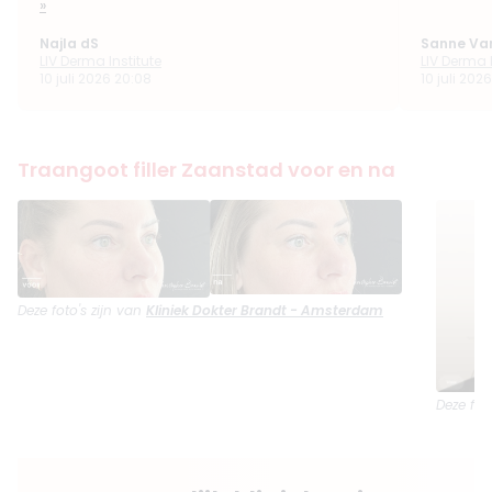
»
Najla dS
Sanne Va
LIV Derma Institute
LIV Derma I
10 juli 2026 20:08
10 juli 202
Traangoot filler Zaanstad voor en na
Deze foto's zijn van
Kliniek Dokter Brandt - Amsterdam
Deze fot