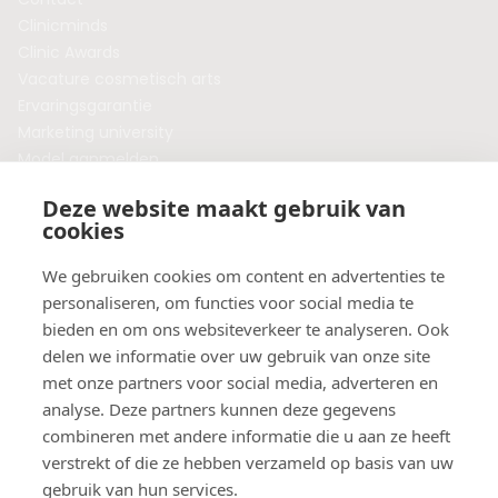
Clinicminds
Clinic Awards
Vacature cosmetisch arts
Ervaringsgarantie
Marketing university
Model aanmelden
Plaats een blog
Deze website maakt gebruik van
Algemene voorwaarden
cookies
Privacybeleid
Veelgestelde vragen
We gebruiken cookies om content en advertenties te
personaliseren, om functies voor social media te
Botox behandeling in jouw regio?
bieden en om ons websiteverkeer te analyseren. Ook
Vergelijk klinieken per provincie
delen we informatie over uw gebruik van onze site
Botox Amsterdam
met onze partners voor social media, adverteren en
Botox Rotterdam
analyse. Deze partners kunnen deze gegevens
Botox Utrecht
combineren met andere informatie die u aan ze heeft
Botox Eindhoven
verstrekt of die ze hebben verzameld op basis van uw
Botox Purmerend
gebruik van hun services.