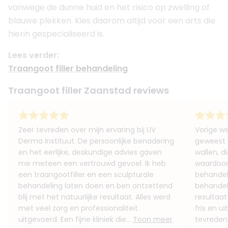
vanwege de dunne huid en het risico op zwelling of
blauwe plekken. Kies daarom altijd voor een arts die
hierin gespecialiseerd is.
Lees verder:
Traangoot filler behandeling
Traangoot filler Zaanstad reviews
Zeer tevreden over mijn ervaring bij LIV
Vorige we
Derma Instituut. De persoonlijke benadering
geweest 
en het eerlijke, deskundige advies gaven
wallen, d
me meteen een vertrouwd gevoel. Ik heb
waardoor 
een traangootfiller en een sculpturale
behandel
behandeling laten doen en ben ontzettend
behandeli
blij met het natuurlijke resultaat. Alles werd
resultaat 
met veel zorg en professionaliteit
fris en u
uitgevoerd. Een fijne kliniek die...
Toon meer
tevreden 