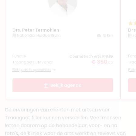
4. Drs. Dianne Chantalou
BIG-nummer
:
89925225401
Functie
Basisarts
Aantal jaar ervaring
3 jaar
Drs. Peter Termohlen
Klinieken
Drs
Nationaal Huidcentrum
10 km
F
Faceland Almere
Boek consult
Functie
Func
Cosmetisch Arts KNMG
Bekijk artsprofiel
€ 350
Traangoot filler vanaf
Traa
,00
Bekijk deze specialist
Beki
(
8
reviews)
5. Drs. Donna Limbeek
Bekijk agenda
BIG-nummer
:
99934408001
Functie
Basisarts
Aantal jaar ervaring
3 jaar
Klinieken
De ervaringen van cliënten met artsen voor
Faceland Almere
Traangoot filler kunnen verschillen. Veel mensen
Faceland Haarlem
letten daarom op de behandelaar, voor- en na
Faceland Alkmaar
foto's, de kliniek waar de arts werkt en reviews van