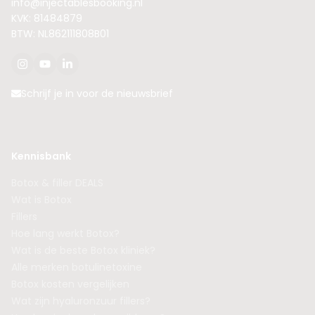
info@injectablesbooking.nl
KVK: 81484879
BTW: NL862111808B01
Schrijf je in voor de nieuwsbrief
Kennisbank
Botox & filler DEALS
Wat is Botox
Fillers
Hoe lang werkt Botox?
Wat is de beste Botox kliniek?
Alle merken botulinetoxine
Botox kosten vergelijken
Wat zijn hyaluronzuur fillers?