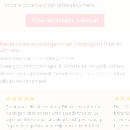
Boek consult
andere patiënten met artsen in Almere.
Bekijk artsprofiel
Zoek artsen bij jou in de buurt
(
6
reviews)
6. Drs. Kelly Weistra
BIG-nummer
:
69930391501
Reviews en ervaringen met Traangoot filler in
Functie
Cosmetisch arts, Basisarts
Almere
Aantal jaar ervaring
3 jaar
Bekijk reviews en ervaringen met
Klinieken
traangootbehandelingen in Almere en vergelijk artsen
Fairday Clinics Almere
Fairday Clinics Hilversum
en klinieken op consult, behandeling, resultaat, ervaren
+ 9 meer
pijn en tevredenheid.
Boek consult
Bekijk artsprofiel
Traangoot filler laten doen. Dit was direct erna.
Drs I. 
Nu dagen later en het word steeds mooier. Zo
behandel
(
1
review)
7. Drs. Julia van Groenewoud
blij mee. Alles netjes uitgelegd, rustig en kundig.
check u
BIG-nummer
:
49936710201
Erg op mijn gemak voor mijn eerste keer fillers.
bij je 