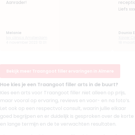
Aanrader!
receptio
Klinieken
Liefs xx
Faceland Almere
Faceland Amsterdam Overtoom
Boek consult
Melanie
Dounia 
Ivy clinics Amsterdam
Xavier Cl
Bekijk artsprofiel
4 november 2023 13:01
18 maart
(
34
reviews)
8. Drs. Michiel Westedt
BIG-nummer
:
99918912101
Bekijk meer Traangoot filler ervaringen in Almere
Klinieken
Dokter M Muiden
Hoe kies je een Traangoot filler arts in de buurt?
Dokter M Amsterdam
Kies een arts voor Traangoot filler niet alleen op prijs,
Bekijk artsprofiel
maar vooral op ervaring, reviews en voor- en na foto’s.
Let ook op een respectvol consult, waarin jullie elkaar
(
15
reviews)
goed begrijpen en er duidelijk is gesproken over de korte
9. Drs. Marie Kuijt
en lange termijn en de te verwachten resultaten.
BIG-nummer
:
89917894701
Aantal jaar ervaring
10 jaar