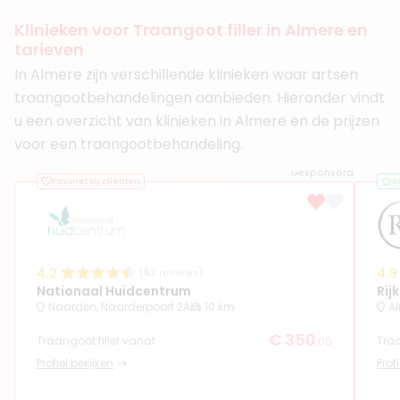
Klinieken voor Traangoot filler in Almere en
tarieven
In Almere zijn verschillende klinieken waar artsen
traangootbehandelingen aanbieden. Hieronder vindt
u een overzicht van klinieken in Almere en de prijzen
voor een traangootbehandeling.
Gesponsord
Favoriet bij cliënten
B
4.2
4.9
(
62
reviews)
Nationaal Huidcentrum
Rij
Naarden, Naarderpoort 2A
10 km
Al
€ 350
Traangoot filler vanaf
Traa
,00
Profiel bekijken
Prof