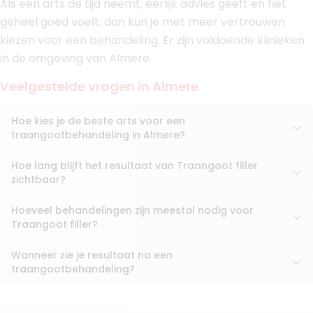
Als een arts de tijd neemt, eerlijk advies geeft en het
Klinieken
geheel goed voelt, dan kun je met meer vertrouwen
Dokter M Muiden
kiezen voor een behandeling. Er zijn voldoende klinieken
Xavier Clinics
Dokter M Amsterdam
in de omgeving van Almere.
Boek consult
Veelgestelde vragen in Almere
Bekijk artsprofiel
Hoe kies je de beste arts voor een
traangootbehandeling in Almere?
(
11
reviews)
10. Drs. Lylian Logtenberg
Hoe lang blijft het resultaat van Traangoot filler
BIG-nummer
:
99918457401
zichtbaar?
Functie
Cosmetisch Arts KNMG
Aantal jaar ervaring
10 jaar
Hoeveel behandelingen zijn meestal nodig voor
Klinieken
Traangoot filler?
Dokter Lylian Logtenberg Kliniek
Wanneer zie je resultaat na een
Boek consult
traangootbehandeling?
Bekijk artsprofiel