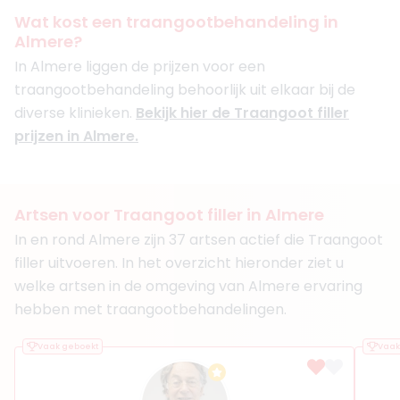
Ivy clinics Amsterdam
Wat kost een traangootbehandeling in
+ 3 meer
Almere?
Boek consult
In Almere liggen de prijzen voor een
traangootbehandeling behoorlijk uit elkaar bij de
Bekijk artsprofiel
diverse klinieken.
Bekijk hier de Traangoot filler
prijzen in Almere.
(
12
reviews)
3. Drs. James Fouché
BIG-nummer
:
19914795301
Functie
Cosmetisch Arts KNMG, Cosmetisch arts
Artsen voor Traangoot filler in Almere
Aantal jaar ervaring
9 jaar
In en rond Almere zijn 37 artsen actief die Traangoot
Klinieken
Nationaal Huidcentrum
filler uitvoeren. In het overzicht hieronder ziet u
Easy Cosmetics
welke artsen in de omgeving van Almere ervaring
hebben met traangootbehandelingen.
Boek consult
Bekijk artsprofiel
Vaak geboekt
Vaak
(
8
reviews)