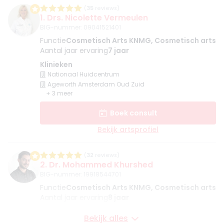
(
35
reviews)
1. Drs. Nicolette Vermeulen
BIG-nummer
:
09041521401
Functie
Cosmetisch Arts KNMG, Cosmetisch arts
Aantal jaar ervaring
7 jaar
Klinieken
Nationaal Huidcentrum
Ageworth Amsterdam Oud Zuid
+ 3 meer
Boek consult
Bekijk artsprofiel
(
32
reviews)
2. Dr. Mohammed Khurshed
BIG-nummer
:
19918544701
Functie
Cosmetisch Arts KNMG, Cosmetisch arts
Aantal jaar ervaring
8 jaar
Klinieken
Bekijk alles
Rijkskliniek