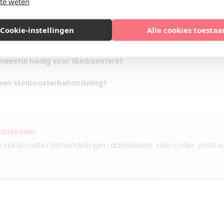
te weten
oor een skinboosterbehandeling in Deventer?
urg
Cookie-instellingen
Alle cookies toestaa
t van Skinboosters zichtbaar?
rts KNMG
meestal nodig voor Skinboosters?
ssalon
 een skinboosterbehandeling?
Boek consult
tarieven
Bekijk artsprofiel
en skinboosterbehandelingen aanbieden. Hieronder vindt u
1
rn