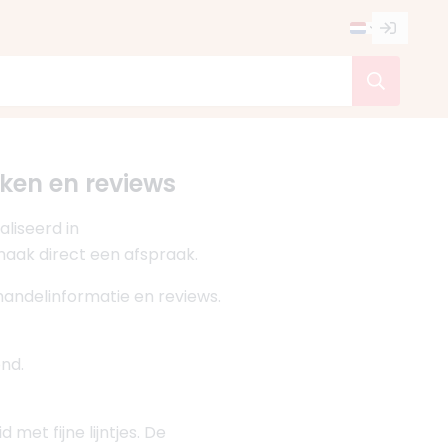
ieken en reviews
liseerd in
 maak direct een afspraak.
handelinformatie en reviews.
nd.
et fijne lijntjes. De