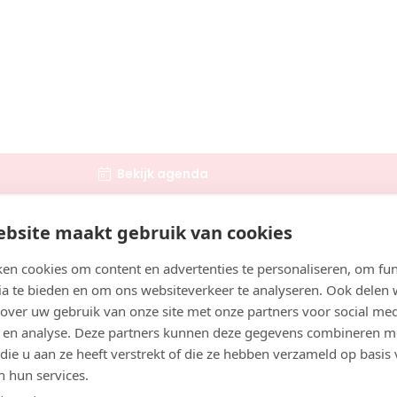
rwarz
30
aar
Boek consult
Bekijk artsprofiel
Bekijk agenda
k
bsite maakt gebruik van cookies
1
osters kunnen verschillen. Veel mensen letten daarom op 
en met artsen in Deventer.
en cookies om content en advertenties te personaliseren, om fun
aar
ia te bieden en om ons websiteverkeer te analyseren. Ook delen
 over uw gebruik van onze site met onze partners voor social med
Zoek artsen bij jou in de buurt
 en analyse. Deze partners kunnen deze gegevens combineren m
 die u aan ze heeft verstrekt of die ze hebben verzameld op basis
Boek consult
n hun services.
 Deventer
Bekijk artsprofiel