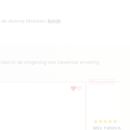
 de diverse klinieken.
Bekijk
 artsen in de omgeving van Deventer ervaring
Vaak geboekt
(
6
revi
MSc. Fahim Mehr