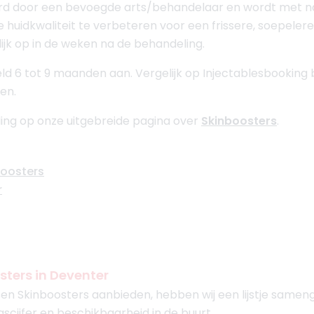
erd door een bevoegde arts/behandelaar en wordt met 
 huidkwaliteit te verbeteren voor een frissere, soepelere 
lijk op in de weken na de behandeling.
d 6 tot 9 maanden aan. Vergelijk op Injectablesbooking b
en.
ing op onze uitgebreide pagina over
Skinboosters
.
boosters
r
sters in Deventer
en Skinboosters aanbieden, hebben wij een lijstje samen
gscijfer en beschikbaarheid in de buurt.