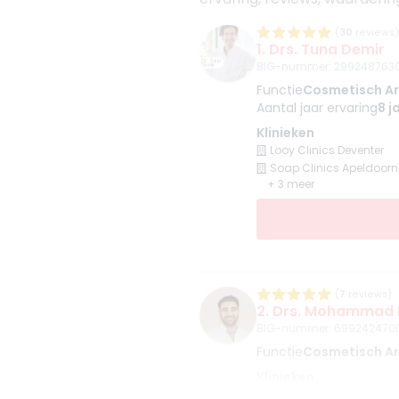
(
30
reviews)
1. Drs. Tuna Demir
BIG-nummer
:
2992487630
Functie
Cosmetisch A
Aantal jaar ervaring
8 j
Klinieken
Looy Clinics Deventer
Soap Clinics Apeldoorn
+ 3 meer
(
7
reviews)
2. Drs. Mohammad
BIG-nummer
:
699242470
Functie
Cosmetisch A
Klinieken
Looy Clinics Deventer