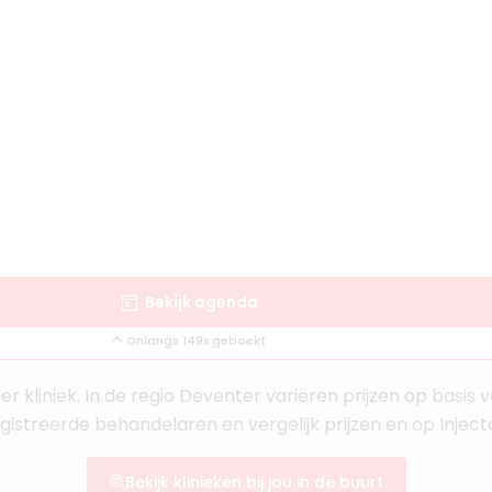
Bekijk artsprofiel
ts
Bekijk artsprofiel
Bekijk agenda
a Hamraz
Onlangs 149x geboekt
1
rts KNMG
r kliniek. In de regio Deventer variëren prijzen op basis 
egistreerde behandelaren en vergelijk prijzen en op Injec
Bekijk klinieken bij jou in de buurt
Bekijk artsprofiel