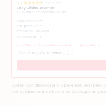
4.9
(
413
reviews)
+ 7 meer
Looy Clinics Deventer
Deventer, Kamperstraat 7
1 km
Botox zone vanaf
(
15
reviews)
8. Drs. Dino Malagic
Filler per ml vanaf
BIG-nummer
:
19926721801
Profhilo per 2 ml vanaf
Functie
Cosmetisch ar
Profiel bekijken
Klinieken
Looy Clinics – Persoonlijke zorg & natuurlijke resultaten!
Ageworth Apeldoorn
(
14
reviews)
9. Drs. David Yam
BIG-nummer
:
8991895660
Functie
Cosmetisch A
Kosten voor Skinboosters in Deventer verschillen pe
Klinieken
Kies uit klinieken in de buurt met bevoegde en ger
Ageworth Apeldoorn
Ageworth Amersfoort