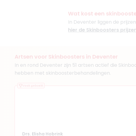
Private Mediclinic Veen
+ 3 meer
Wat kost een skinboost
In Deventer liggen de prijzen
hier de Skinboosters prijze
(
7
reviews)
3. Drs. Enis Sylejma
Artsen voor Skinboosters in Deventer
BIG-nummer
:
0991691790
In en rond Deventer zijn 51 artsen actief die Skinb
Functie
Cosmetisch art
hebben met skinboosterbehandelingen.
Aantal jaar ervaring
5 j
Klinieken
Vaak geboekt
Salon Puur Zutphen
Care Clinic
Beauty Licious Tiel
Drs. Elisha Hobrink