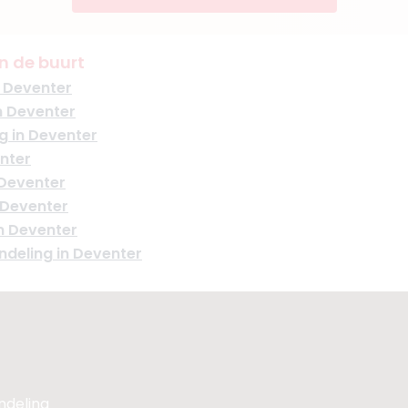
 Zwart-Storm
n de buurt
01
 Deventer
n Deventer
g in Deventer
orn
enter
 Deventer
 Deventer
Boek consult
n Deventer
Bekijk artsprofiel
deling in Deventer
andeling