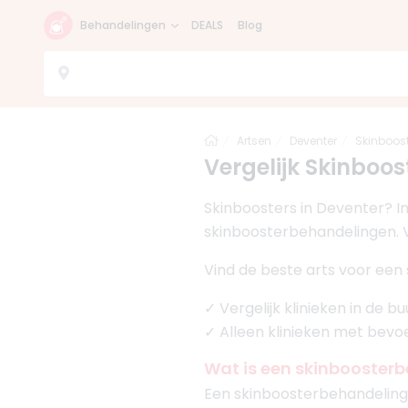
Behandelingen
DEALS
Blog
Home
Artsen
Deventer
Skinboos
Vergelijk Skinboost
Skinboosters in Deventer? I
skinboosterbehandelingen. Ve
Vind de beste arts voor een 
✓ Vergelijk klinieken in de 
✓ Alleen klinieken met bev
Wat is een skinbooster
Een skinboosterbehandeling k