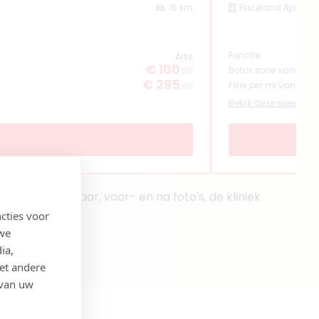
15 km
Faceland Apeldoo
Functie
Arts
€ 100
Botox zone vanaf
,00
€ 295
Filler per ml vanaf
,00
Bekijk deze specialist
de behandelaar, voor- en na foto's, de kliniek
cties voor
 we
ia,
et andere
 van uw