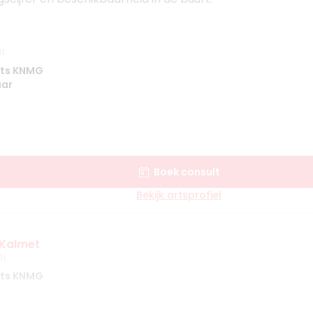
1
rts KNMG
aar
Boek consult
Bekijk artsprofiel
 Kalmet
01
rts KNMG