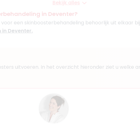
Bekijk alles
endaal
erbehandeling in Deventer?
 voor een skinboosterbehandeling behoorlijk uit elkaar bij
Boek consult
n in Deventer.
Bekijk artsprofiel
ni
1
oosters uitvoeren. In het overzicht hieronder ziet u welke
s, Medisch specialist
aar
Boek consult
Bekijk artsprofiel