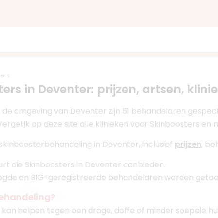
ters
ers in Deventer: prijzen, artsen, klin
n de omgeving van Deventer zijn 51 behandelaren gespecia
rgelijk op deze site alle klinieken voor Skinboosters en
skinboosterbehandeling in Deventer, inclusief
prijzen
, be
buurt die Skinboosters in Deventer aanbieden.
oegde en BIG-geregistreerde behandelaren worden getoo
behandeling?
an helpen tegen een droge, doffe of minder soepele huid m