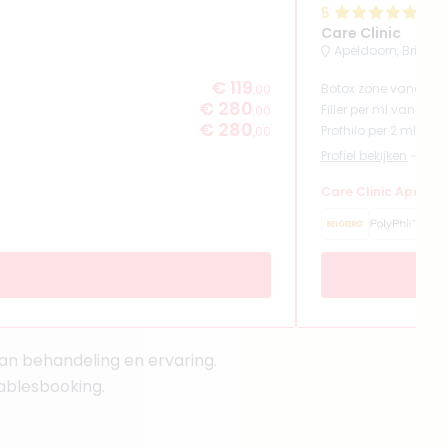
5
(
93
r
Care Clinic
Apeldoorn, Brinkla
€ 119
Botox zone vanaf
,00
€ 280
Filler per ml vanaf
,00
€ 280
Profhilo per 2 ml van
,00
Profiel bekijken
Care Clinic Apeldoo
van behandeling en ervaring.
tablesbooking.