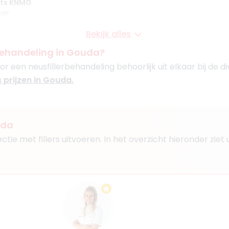
rts KNMG
aar
Bekijk alles
en IJssel
rbehandeling in Gouda?
Boek consult
or een neusfillerbehandeling behoorlijk uit elkaar bij de di
Bekijk artsprofiel
 prijzen in Gouda.
ovic
uda
ts KNMG, Cosmetisch arts
ectie met fillers uitvoeren. In het overzicht hieronder zi
aar
rgschenhoek
Boek consult
Bekijk artsprofiel