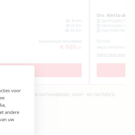
Drs. Aletta de Wi
15 km
SkinSurgery Clini
32 km
SkinSurgery Clini
45 km
Injectable Klinie
Functie
Cosmetisch Arts KNMG
€ 500
Neuscorrectie met fil
,00
Bekijk deze specialist
cties voor
en daarom op de behandelaar, voor- en na foto's,
 we
ia,
et andere
 van uw