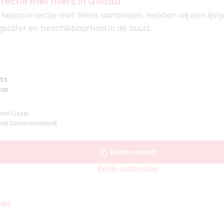
ectie met fillers in Gouda
euscorrectie met fillers aanbieden, hebben wij een lijst
gscijfer en beschikbaarheid in de buurt.
ts
aar
en IJssel
rel Doormanstraat
Boek consult
Bekijk artsprofiel
mel
1