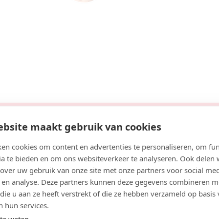
1
aar
en IJssel
Bekijk agenda
bsite maakt gebruik van cookies
Boek consult
Bekijk artsprofiel
en cookies om content en advertenties te personaliseren, om fun
rrectie met fillers kunnen verschillen. Veel mensen lett
ia te bieden en om ons websiteverkeer te analyseren. Ook delen
re patiënten met artsen in Gouda.
 over uw gebruik van onze site met onze partners voor social med
n
 en analyse. Deze partners kunnen deze gegevens combineren m
1
Zoek artsen bij jou in de buurt
 die u aan ze heeft verstrekt of die ze hebben verzameld op basis
s KNMG, Cosmetisch arts, Chirurg, Arts
n hun services.
jaar
te weten