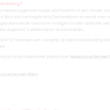
handeling?
an helpen tegen een bultje, asymmetrie of een minder r
erd door een bevoegde arts/behandelaar en wordt met
gebalanceerde neusvorm te krijgen zonder operatie. Het e
kele dagen tot 2 weken beter te beoordelen.
d 9-12 maanden aan. Vergelijk op Injectablesbooking beha
en.
ing op onze uitgebreide pagina over
Neuscorrectie met f
orrectie met fillers