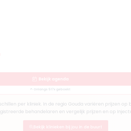
man
ts KNMG, Cosmetisch arts
rgschenhoek
n Haag
d
Boek consult
Bekijk artsprofiel
Bekijk agenda
Onlangs 517x geboekt
ons
1
chillen per kliniek. In de regio Gouda variëren prijzen op
egistreerde behandelaren en vergelijk prijzen en op Injec
en IJssel
Bekijk klinieken bij jou in de buurt