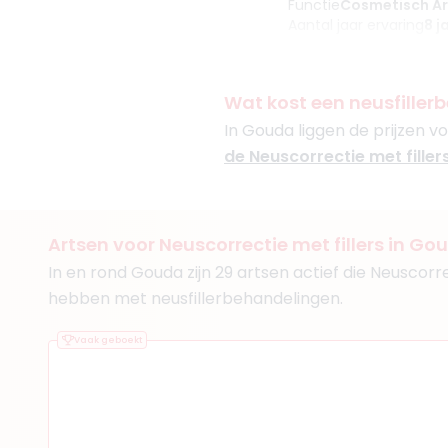
Functie
Cosmetisch A
Aantal jaar ervaring
8 j
Klinieken
Faceland Capelle aan d
Wat kost een neusfille
In Gouda liggen de prijzen vo
de Neuscorrectie met fillers
(
20
reviews)
3. Drs. Amra Saban
BIG-nummer
:
89922112401
Artsen voor Neuscorrectie met fillers in Go
Functie
Cosmetisch Ar
In en rond Gouda zijn 29 artsen actief die Neuscorr
Aantal jaar ervaring
7 j
hebben met neusfillerbehandelingen.
Klinieken
SkinSurgery Clinics Be
Vaak geboekt
Beyond Skin Aesthetics
+ 2 meer