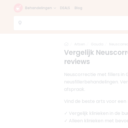
Behandelingen
DEALS
Blog
Home
Artsen
Gouda
Neuscorrec
Vergelijk Neuscorre
reviews
Neuscorrectie met fillers i
neusfillerbehandelingen. Verg
afspraak.
Vind de beste arts voor een 
✓ Vergelijk klinieken in de b
✓ Alleen klinieken met bev