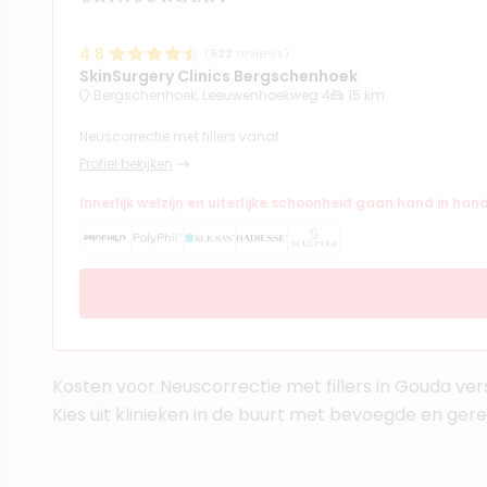
(
12
reviews)
7. Drs. Vivian Beek
4.8
(
622
reviews)
BIG-nummer
:
19920141101
SkinSurgery Clinics Bergschenhoek
Functie
Cosmetisch Ar
Bergschenhoek, Leeuwenhoekweg 4
15 km
Klinieken
Neuscorrectie met fillers vanaf
SkinSurgery Clinics Be
Profiel bekijken
SkinSurgery Clinics De
+ 3 meer
Innerlijk welzijn en uiterlijke schoonheid gaan hand in han
(
7
reviews)
8. Drs. Joanne Sim
BIG-nummer
:
8992852910
Kosten voor Neuscorrectie met fillers in Gouda vers
Functie
Arts
Kies uit klinieken in de buurt met bevoegde en ger
Klinieken
Faceland Capelle aan d
Faceland Barendrecht