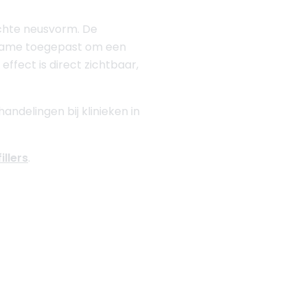
echte neusvorm. De
 name toegepast om een
ffect is direct zichtbaar,
ndelingen bij klinieken in
illers
.