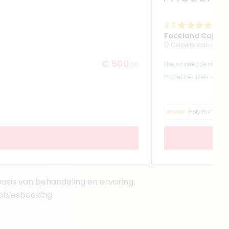
4.6
(
2
Faceland Capelle
Capelle aan den IJ
€ 500
Neuscorrectie met fil
,00
Profiel bekijken
 basis van behandeling en ervaring.
tablesbooking.