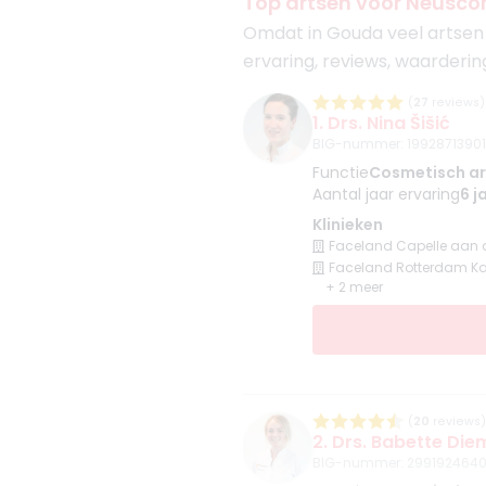
Top artsen voor Neuscorr
Omdat in Gouda veel artsen N
ervaring, reviews, waarderin
(
27
reviews)
1. Drs. Nina Šišić
BIG-nummer
:
19928713901
Functie
Cosmetisch ar
Aantal jaar ervaring
6 j
Klinieken
Faceland Capelle aan d
Faceland Rotterdam Ka
+ 2 meer
(
20
reviews)
2. Drs. Babette Die
BIG-nummer
:
2991924640