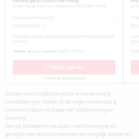
SkinSurgery Clinics Den Haag
Wat
Den Haag, Laan van Meerdervoort 677
170 km
V
-
Ooglidcorrectie vanaf
Oogl
Profiel bekijken
Prof
Innerlijk welzijn en uiterlijke schoonheid gaan hand
Ver
in hand
beh
Bekijk agenda
Onlangs 917x geboekt
Kosten voor Ooglidcorrectie in Hardenberg
verschillen per kliniek. In de regio Hardenberg
variëren prijzen op basis van behandeling en
ervaring.
Kies uit klinieken in de buurt met bevoegde en
geregistreerde behandelaren en vergelijk prijzen en