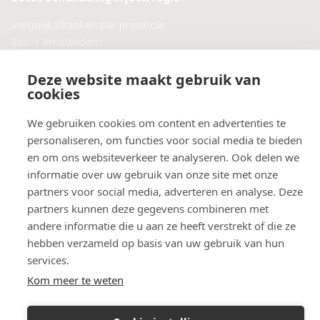
Vergelijk klinieken per provincie
Botox Amsterdam
Botox Rotterdam
Botox Utrecht
Deze website maakt gebruik van
cookies
Botox Eindhoven
Botox Purmerend
We gebruiken cookies om content en advertenties te
Botox Maastricht
personaliseren, om functies voor social media te bieden
Botox Breda
en om ons websiteverkeer te analyseren. Ook delen we
Botox Nijmegen
informatie over uw gebruik van onze site met onze
Botox Zaandam
partners voor social media, adverteren en analyse. Deze
Botox Apeldoorn
partners kunnen deze gegevens combineren met
andere informatie die u aan ze heeft verstrekt of die ze
hebben verzameld op basis van uw gebruik van hun
services.
Kom meer te weten