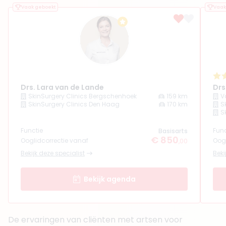
Vaak geboekt
Vaak
Drs. Lara van de Lande
Drs
SkinSurgery Clinics Bergschenhoek
159 km
V
SkinSurgery Clinics Den Haag
170 km
S
S
Functie
Func
Basisarts
€ 850
Ooglidcorrectie vanaf
Oogl
,00
Bekijk deze specialist
Beki
Bekijk agenda
De ervaringen van cliënten met artsen voor