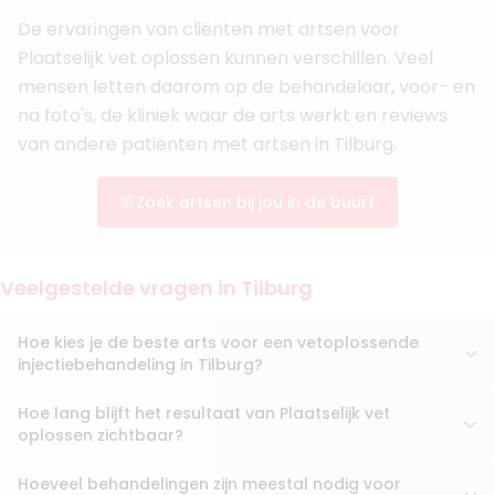
Klinieken
De ervaringen van cliënten met artsen voor
Faceland Tilburg
Plaatselijk vet oplossen kunnen verschillen. Veel
Faceland Breda
mensen letten daarom op de behandelaar, voor- en
Boek consult
na foto's, de kliniek waar de arts werkt en reviews
Bekijk artsprofiel
van andere patiënten met artsen in Tilburg.
(
1
review)
Zoek artsen bij jou in de buurt
6. Drs. Atefeh Niazi
BIG-nummer
:
19913736801
Functie
Cosmetisch arts
Veelgestelde vragen in Tilburg
Aantal jaar ervaring
1 jaar
Klinieken
Hoe kies je de beste arts voor een vetoplossende
Faceland Tilburg
injectiebehandeling in Tilburg?
Faceland Breda
+ 2 meer
Hoe lang blijft het resultaat van Plaatselijk vet
Boek consult
oplossen zichtbaar?
Bekijk artsprofiel
Hoeveel behandelingen zijn meestal nodig voor