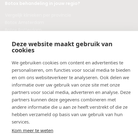
Botox behandeling in jouw regio?
Vergelijk klinieken per provincie
Botox Amsterdam
Botox Rotterdam
Botox Utrecht
Deze website maakt gebruik van
Botox Eindhoven
cookies
Botox Purmerend
Botox Maastricht
We gebruiken cookies om content en advertenties te
Botox Breda
personaliseren, om functies voor social media te bieden
Botox Nijmegen
en om ons websiteverkeer te analyseren. Ook delen we
Botox Zaandam
informatie over uw gebruik van onze site met onze
Botox Apeldoorn
partners voor social media, adverteren en analyse. Deze
partners kunnen deze gegevens combineren met
andere informatie die u aan ze heeft verstrekt of die ze
hebben verzameld op basis van uw gebruik van hun
services.
Kom meer te weten