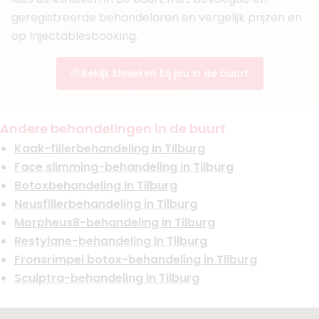
Functie
Cosmetisch Arts KNMG, Huisarts
geregistreerde behandelaren en vergelijk prijzen en
Aantal jaar ervaring
16 jaar
op Injectablesbooking.
Klinieken
Imagine Clinic
Bekijk klinieken bij jou in de buurt
Giselene Medisch en Cosmetisch Instituut
Glam Beauty Bar
Boek consult
Andere behandelingen in de buurt
Bekijk artsprofiel
Kaak-fillerbehandeling in Tilburg
Face slimming-behandeling in Tilburg
Botoxbehandeling in Tilburg
Neusfillerbehandeling in Tilburg
Morpheus8-behandeling in Tilburg
Restylane-behandeling in Tilburg
Fronsrimpel botox-behandeling in Tilburg
Sculptra-behandeling in Tilburg