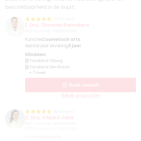
beschikbaarheid in de buurt.
(
73
reviews)
1. Drs. Thomas Ramakers
BIG-nummer
:
49931770301
Functie
Cosmetisch arts
Aantal jaar ervaring
3 jaar
Klinieken
Faceland Tilburg
Faceland Den Bosch
+ 7 meer
Boek consult
Bekijk artsprofiel
(
10
reviews)
2. Drs. Chiara Jans
BIG-nummer
:
39931995901
RIZIV-nummer
:
1-01406-54
Functie
Huisarts