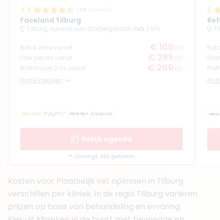
+ 4 meer
4.8
5
(
46
reviews)
Faceland Tilburg
Ref
Boek consult
Tilburg, Juliana van Stolbergstraat 16
3 km
Ti
Bekijk artsprofiel
€ 100
Botox zone vanaf
Bot
,00
€ 295
Filler per ml vanaf
Fill
,00
(
40
reviews)
€ 260
Profhilo per 2 ml vanaf
Prof
,00
9. Drs. Hero Zijlker
Profiel bekijken
Prof
BIG-nummer
:
1922460201
Functie
Arts
Klinieken
Huid Expertise Centrum Tilburg
Cosmetic Heroes Breda
+ 3 meer
Bekijk agenda
Boek consult
Onlangs 40x geboekt
Bekijk artsprofiel
Kosten voor Plaatselijk vet oplossen in Tilburg
verschillen per kliniek. In de regio Tilburg variëren
(
37
reviews)
prijzen op basis van behandeling en ervaring.
10. Drs. Pascal Gyselinck
BIG-nummer
:
69053442601
Kies uit klinieken in de buurt met bevoegde en