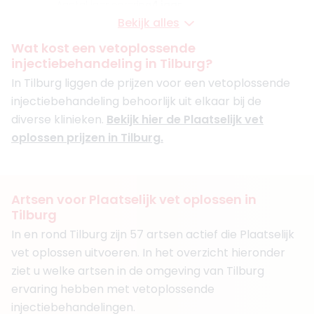
Aantal jaar ervaring
4 jaar
Bekijk alles
Klinieken
De Huidkliniek Tilburg
Wat kost een vetoplossende
De Huidkliniek Breda
injectiebehandeling in Tilburg?
+ 2 meer
In Tilburg liggen de prijzen voor een vetoplossende
Boek consult
injectiebehandeling behoorlijk uit elkaar bij de
Bekijk artsprofiel
diverse klinieken.
Bekijk hier de Plaatselijk vet
oplossen prijzen in Tilburg.
(
9
reviews)
3. MSc. Hans Janssen
BIG-nummer
:
59917608281
Functie
Physician Assistant
Artsen voor Plaatselijk vet oplossen in
Aantal jaar ervaring
3 jaar
Tilburg
Klinieken
In en rond Tilburg zijn 57 artsen actief die Plaatselijk
Faceland Tilburg
vet oplossen uitvoeren. In het overzicht hieronder
Faceland Eindhoven
ziet u welke artsen in de omgeving van Tilburg
Faceland Arnhem
ervaring hebben met vetoplossende
Boek consult
injectiebehandelingen.