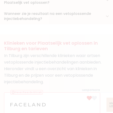
Plaatselijk vet oplossen?
7. Drs. Alice van der Linden
BIG-nummer
:
19915442401
Wanneer zie je resultaat na een vetoplossende
Functie
Arts
injectiebehandeling?
Klinieken
ELAN Clinics Helvoirt
MH Kliniek Papendrecht
MH Kliniek Rijswijk
Klinieken voor Plaatselijk vet oplossen in
Tilburg en tarieven
Boek consult
In Tilburg zijn verschillende klinieken waar artsen
Bekijk artsprofiel
vetoplossende injectiebehandelingen aanbieden.
Hieronder vindt u een overzicht van klinieken in
(
40
reviews)
Tilburg en de prijzen voor een vetoplossende
8. Dr. Saya Abdullah
injectiebehandeling.
BIG-nummer
:
39922590101
Functie
Basisarts, Arts
Gesponsord
Aantal jaar ervaring
8 jaar
Geverifieerde kliniek
Klinieken
Liquid Beauty Tilburg
Skinfinity Eindhoven