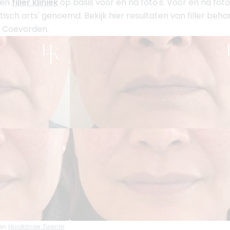
een
filler kliniek
op basis voor en na foto's. Voor en na fot
ch arts' genoemd. Bekijk hier resultaten van filler beha
n Coevorden.
an
Huidkliniek Twente