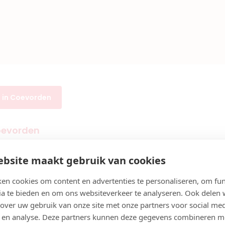
en in Coevorden
Coevorden
ectablesbooking is heel eenvoudig. In onderstaande tabel
Coevorden. Wil je de prijzen per kliniek vergelijken? Vul je l
bsite maakt gebruik van cookies
innen 15 km
van Coevorden.
en cookies om content en advertenties te personaliseren, om fun
ia te bieden en om ons websiteverkeer te analyseren. Ook delen
EENHEID
 over uw gebruik van onze site met onze partners voor social med
0,5 ML
 en analyse. Deze partners kunnen deze gegevens combineren m