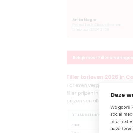
Anita Magre
Perfect Look Clinics Emmen
5 februari 2024 21:09
Bekijk meer Filler ervaring
Filler tarieven 2026 in 
Tarieven vergelijken via Inj
filler prijzen in de buurt van 
Deze we
prijzen van alle
3 klinieken
b
We gebruik
social med
BEHANDELING
informatie
Filler
adverteren