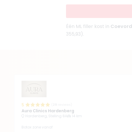
Één ML filler kost in
Coevor
355,93).
5
(
29
reviews)
Aura Clinics Hardenberg
Hardenberg, Stelling 8A
14 km
Botox zone vanaf