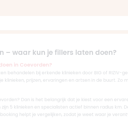
n – waar kun je fillers laten doen?
n doen in Coevorden?
laten behandelen bij erkende klinieken door BIG of RIZIV-g
je klinieken, prijzen, ervaringen en artsen in de buurt. Z
 Coevorden? Dan is het belangrijk dat je kiest voor een er
 zijn 5 klinieken en specialisten actief binnen radius km. D
esbooking helpt je vergelijken, zodat je weet waar je vera