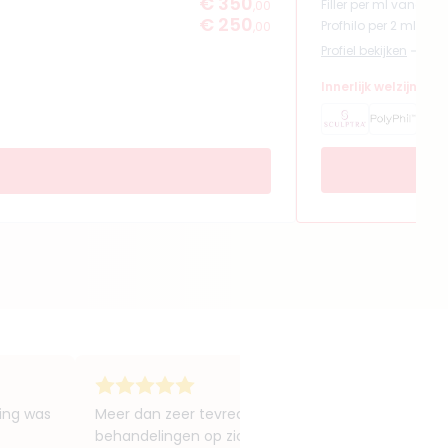
€ 350
Filler per ml vanaf
,00
€ 250
Profhilo per 2 ml van
,00
Profiel bekijken
Innerlijk welzijn en
ling was
Meer dan zeer tevreden ben ik over de PlexR behan
behandelingen op zich vielen heel erg mee, weinig to