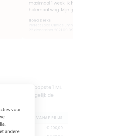
maximaal 1 week. Ik had een paar dagen vrijgenom
helemaal weg. Mijn gezicht was direct gelift en wa
Ilona Derks
Perfect Look Clinics Emmen
22 december 2021 09:09
 staan de goedkoopste 1 ML
ocatie in en vergelijk de
cties voor
 we
VANAF PRIJS
ia,
€ 200,00
et andere