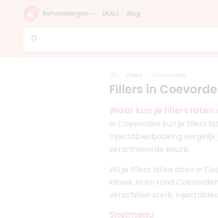
Behandelingen
DEALS
Blog
Home
Fillers
Coevorden
Fillers in Coevorde
Waar kun je fillers late
In Coevorden kun je fillers 
Injectablesbooking vergelijk 
verantwoorde keuze.
Wil je fillers laten doen in
kliniek. In en rond Coevorden
verschillen sterk. Injectabl
Snelmenu