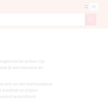
eregistreerde artsen. Op
o maak je een bewuste en
varen arts en een betrouwbare
e kwaliteit en prijzen
ntwoord terechtkunt.