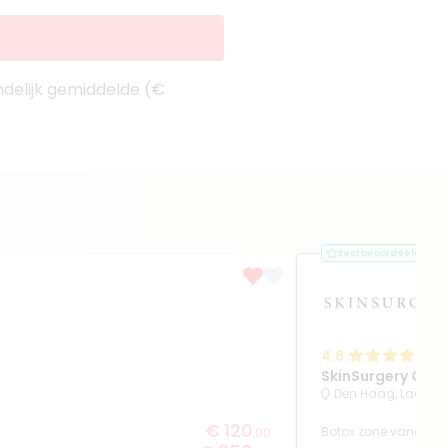
ndelijk gemiddelde (€
Best beoordeeld
4.8
(
SkinSurgery Clin
Den Haag, Laan va
€ 120
Botox zone vanaf
,00