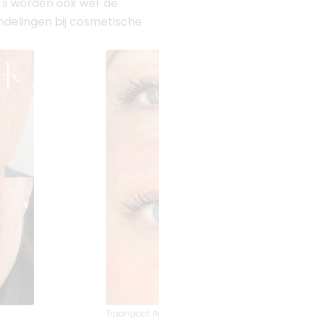
o's worden ook wel 'de
ndelingen bij cosmetische
Traangoot filler
voor en na foto's van
Huidkliniek